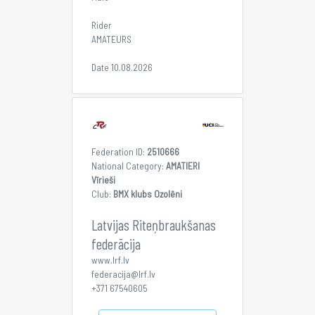
Rider
AMATEURS
Date 10.08.2026
Federation ID:
2510666
National Category:
AMATIERI
Vīrieši
Club:
BMX klubs Ozolēni
Latvijas Riteņbraukšanas
federācija
www.lrf.lv
federacija@lrf.lv
+371 67540605