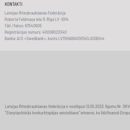
KONTAKTI
Latvijas Riteņbraukšanas Federācija
Roberta Feldmaņa iela 11, Rīga LV -1014
Tālr./fakss: 67540605
Reģistrācijas numurs: 40008023340
Banka: A/S «Swedbank», konts LV70HABA000140J038044
Latvijas Riteņbraukšanas federācija ir noslēgusi 12.05.2023. līgumu Nr. S
“Starptautiskās konkurētspējas veicināšana” ietvaros, ko līdzfinansē Eirop