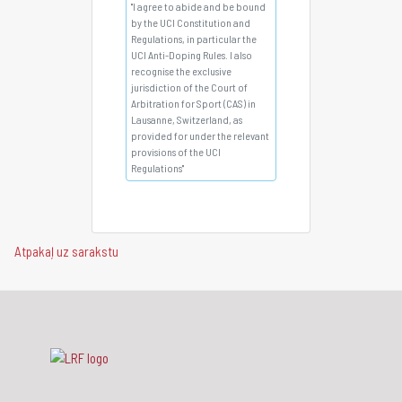
"I agree to abide and be bound
by the UCI Constitution and
Regulations, in particular the
UCI Anti-Doping Rules. I also
recognise the exclusive
jurisdiction of the Court of
Arbitration for Sport (CAS) in
Lausanne, Switzerland, as
provided for under the relevant
provisions of the UCI
Regulations"
Atpakaļ uz sarakstu