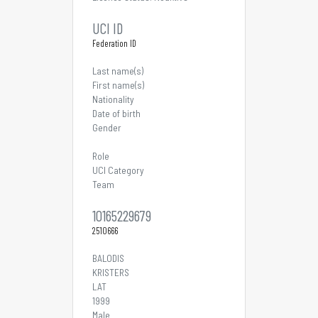
UCI ID
Federation ID
Last name(s)
First name(s)
Nationality
Date of birth
Gender
Role
UCI Category
Team
10165229679
2510666
BALODIS
KRISTERS
LAT
1999
Male