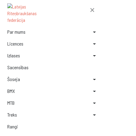
×
Par mums
Licences
Izlases
Sacensības
Šoseja
BMX
MTB
Treks
Rangi