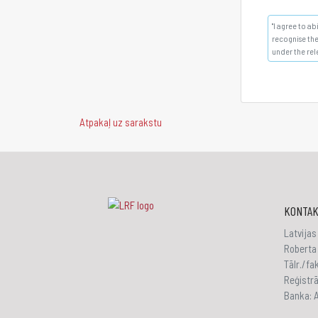
"I agree to a
recognise the
under the rel
Atpakaļ uz sarakstu
KONTAK
Latvijas
Roberta 
Tālr./f
Reģistr
Banka: