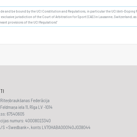
bide and be bound by the UCI Constitution and Regulations, in particular the UCI Anti-Doping Ru
 exclusive jurisdiction of the Court of Arbitration for Sport (CAS) in Lausanne, Switzerland, a
evant provisions of the UCI Regulations"
TI
 Riteņbraukšanas Federācija
Feldmaņa iela 11, Rīga LV -1014
akss: 67540605
ācijas numurs: 40008023340
 A/S «Swedbank», konts LV70HABA000140J038044