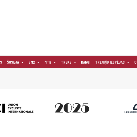
AS
ŠOSEJA
BMX
MTB
TREKS
RANGI
TRENIŅU IESPĒJAS
O