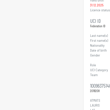
Valid until:
31.12.2025
Licence status
UCI ID
Federation ID
Last name(s)
First name(s)
Nationality
Date of birth
Gender
Role
UCI Category
Team
1009637514
2019208
ATMATS
LAURIS