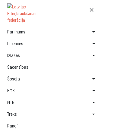
×
Par mums
Licences
Izlases
Sacensības
Šoseja
BMX
MTB
Treks
Rangi