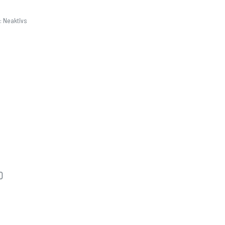
: Neaktīvs
0