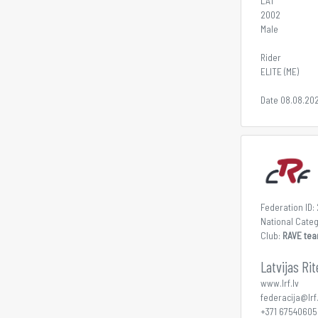
LAT
2002
Male
Rider
ELITE (ME)
Date 08.08.20
Federation ID:
National Cate
Club:
RAVE te
Latvijas Ri
www.lrf.lv
federacija@lrf.
+371 67540605