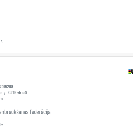
26
2019208
gory:
ELITE vīrieši
am
teņbraukšanas federācija
lv