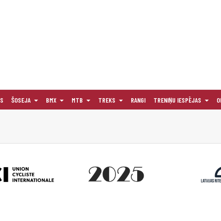
AS
ŠOSEJA
BMX
MTB
TREKS
RANGI
TRENIŅU IESPĒJAS
O