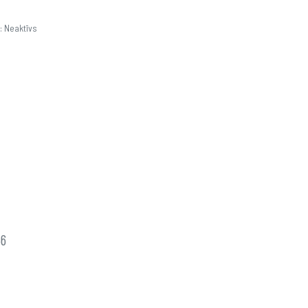
: Neaktīvs
56