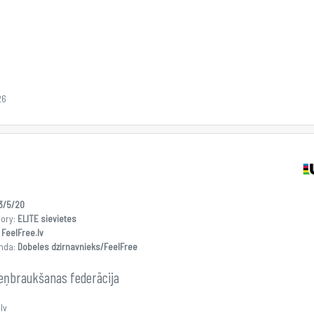
26
3/5/20
gory:
ELITE sievietes
:
FeelFree.lv
nda:
Dobeles dzirnavnieks/FeelFree
teņbraukšanas federācija
lv