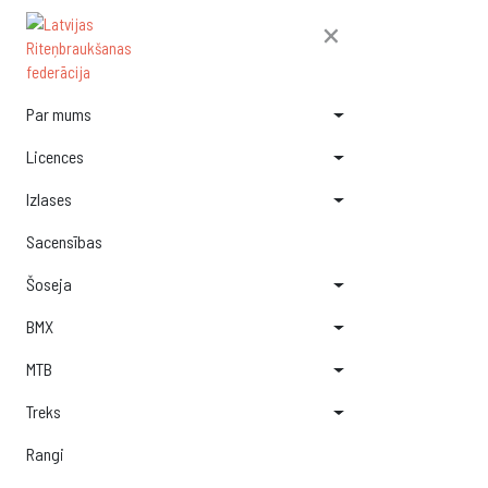
×
Par mums
Licences
Izlases
Sacensības
Šoseja
BMX
MTB
Treks
Rangi