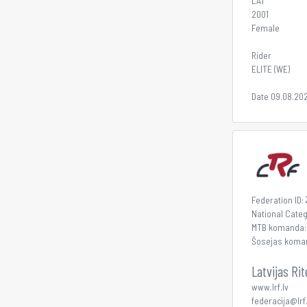
LAT
2001
Female
Rider
ELITE (WE)
Date 09.08.20
Federation ID:
National Cate
MTB komanda
Šosejas koma
Latvijas Ri
www.lrf.lv
federacija@lrf.