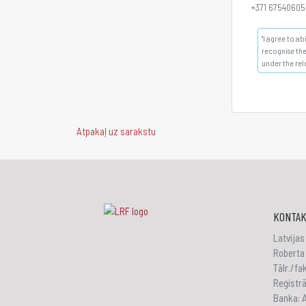
+371 67540605
"I agree to a
recognise the
under the rel
Atpakaļ uz sarakstu
KONTAK
Latvijas
Roberta 
Tālr./f
Reģistr
Banka: