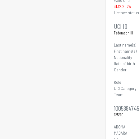
Valid until:
31.12.2025
Licence status
UCI ID
Federation ID
Last name(s)
First name(s)
Nationality
Date of birth
Gender
Role
UCI Category
Team
100588474
3/5/20
ABOMA
MADARA