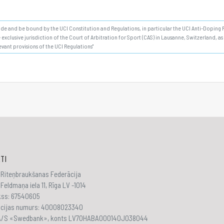
bide and be bound by the UCI Constitution and Regulations, in particular the UCI Anti-Doping Ru
 exclusive jurisdiction of the Court of Arbitration for Sport (CAS) in Lausanne, Switzerland, a
evant provisions of the UCI Regulations"
TI
 Riteņbraukšanas Federācija
Feldmaņa iela 11, Rīga LV -1014
akss: 67540605
ācijas numurs: 40008023340
 A/S «Swedbank», konts LV70HABA000140J038044