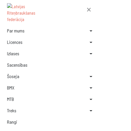
×
Par mums
Licences
Izlases
Sacensības
Šoseja
BMX
MTB
Treks
Rangi