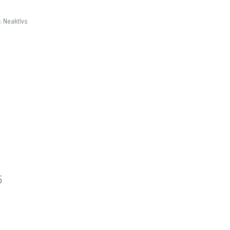
: Neaktīvs
5