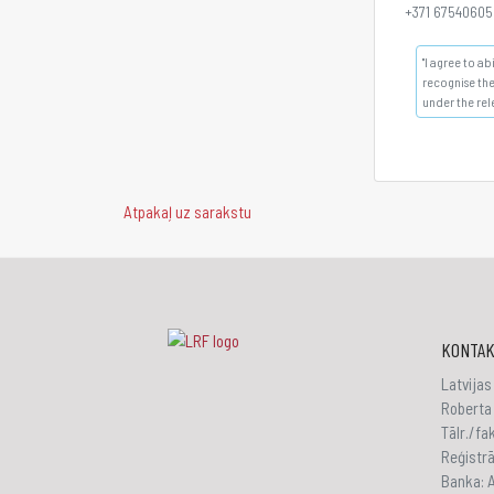
+371 67540605
"I agree to a
recognise the
under the rel
Atpakaļ uz sarakstu
KONTAK
Latvijas
Roberta 
Tālr./f
Reģistr
Banka: