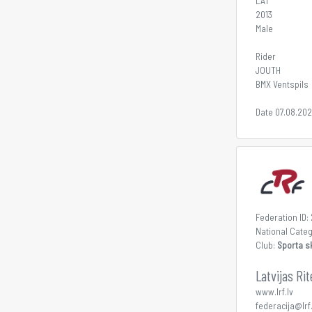
LAT
2013
Male
Rider
JOUTH
BMX Ventspils
Date 07.08.20
Federation ID:
National Cate
Club:
Sporta s
Latvijas Ri
www.lrf.lv
federacija@lrf.