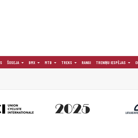
AS
ŠOSEJA
BMX
MTB
TREKS
RANGI
TRENIŅU IESPĒJAS
O