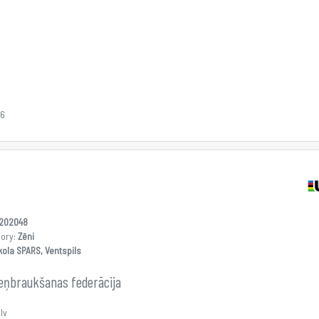
26
202048
gory:
Zēni
kola SPARS, Ventspils
teņbraukšanas federācija
lv