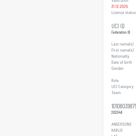
Valid until:
31.12.2025
Licence status
UCI ID
Federation ID
Last name(s)
First name(s)
Nationality
Date of birth
Gender
Role
UCI Category
Team
1010603987
202048
ANDERSONS
KARLIS