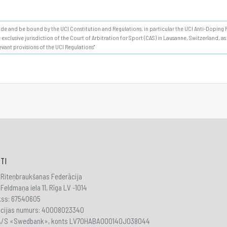
bide and be bound by the UCI Constitution and Regulations, in particular the UCI Anti-Doping Ru
 exclusive jurisdiction of the Court of Arbitration for Sport (CAS) in Lausanne, Switzerland, a
evant provisions of the UCI Regulations"
TI
 Riteņbraukšanas Federācija
Feldmaņa iela 11, Rīga LV -1014
akss: 67540605
ācijas numurs: 40008023340
 A/S «Swedbank», konts LV70HABA000140J038044