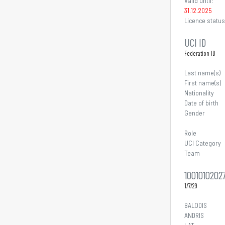
Valid until:
31.12.2025
Licence status
UCI ID
Federation ID
Last name(s)
First name(s)
Nationality
Date of birth
Gender
Role
UCI Category
Team
1001010202
1/7/29
BALODIS
ANDRIS