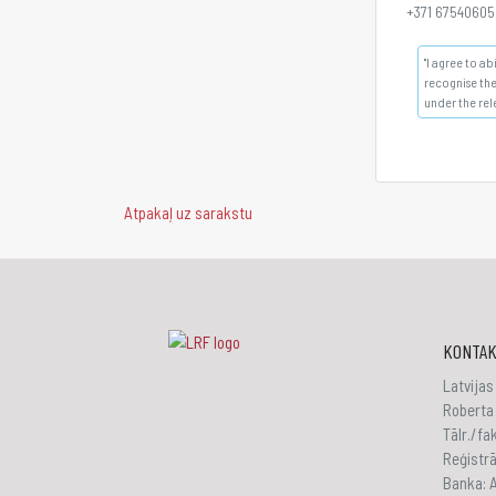
+371 67540605
"I agree to a
recognise the
under the rel
Atpakaļ uz sarakstu
KONTAK
Latvijas
Roberta 
Tālr./f
Reģistr
Banka: