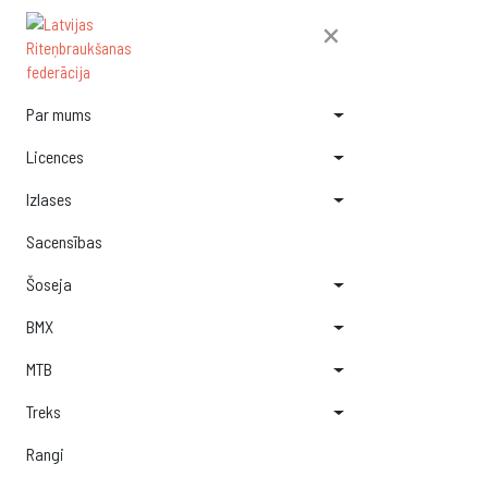
×
Par mums
Licences
Izlases
Sacensības
Šoseja
BMX
MTB
Treks
Rangi