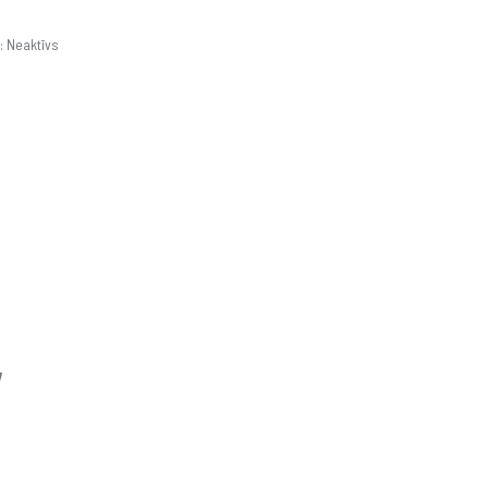
: Neaktīvs
7