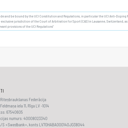
bide and be bound by the UCI Constitution and Regulations, in particular the UCI Anti-Doping Ru
 exclusive jurisdiction of the Court of Arbitration for Sport (CAS) in Lausanne, Switzerland, a
evant provisions of the UCI Regulations"
TI
 Riteņbraukšanas Federācija
Feldmaņa iela 11, Rīga LV -1014
akss: 67540605
ācijas numurs: 40008023340
 A/S «Swedbank», konts LV70HABA000140J038044