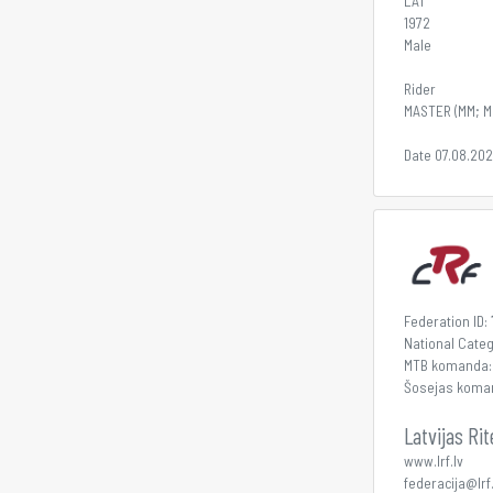
LAT
1972
Male
Rider
MASTER (MM; M
Date 07.08.20
Federation ID:
National Cate
MTB komanda
Šosejas koma
Latvijas Ri
www.lrf.lv
federacija@lrf.