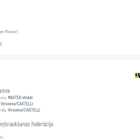
en Master)
26
1/7/29
gory:
MASTER vīrieši
:
Virsotne/CASTELLI
nda:
Virsotne/CASTELLI
teņbraukšanas federācija
lv