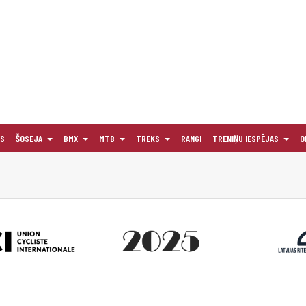
AS
ŠOSEJA
BMX
MTB
TREKS
RANGI
TRENIŅU IESPĒJAS
O