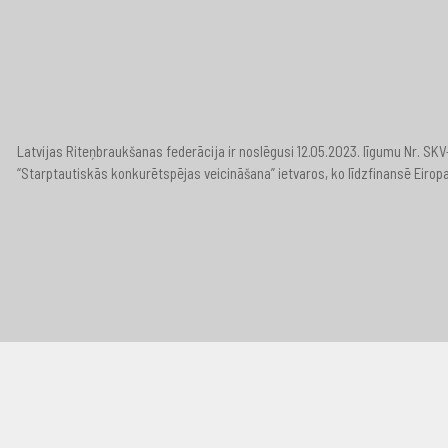
Latvijas Riteņbraukšanas federācija ir noslēgusi 12.05.2023. līgumu Nr. S
“Starptautiskās konkurētspējas veicināšana” ietvaros, ko līdzfinansē Eirop