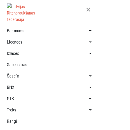
×
Par mums
Licences
Izlases
Sacensības
Šoseja
BMX
MTB
Treks
Rangi