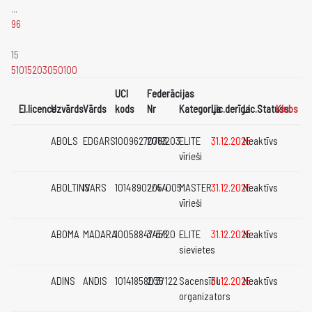
...
96
15
5
10
15
20
30
50
100
UCI
Federācijas
El.licence
Uzvārds
Vārds
kods
Nr
Kategorija
Lic.derīga
Lic.Statuss
Klubs
ABOLS
EDGARS
10096270763
2019203
ELITE
31.12.2025
Neaktīvs
vīrieši
ABOLTINS
IVARS
10148902054
2/4/005
MASTER
31.12.2025
Neaktīvs
vīrieši
ABOMA
MADARA
10058847456
3/5/20
ELITE
31.12.2025
Neaktīvs
sievietes
ADINS
ANDIS
10141858036
2/3/122
Sacensību
31.12.2025
Neaktīvs
organizators