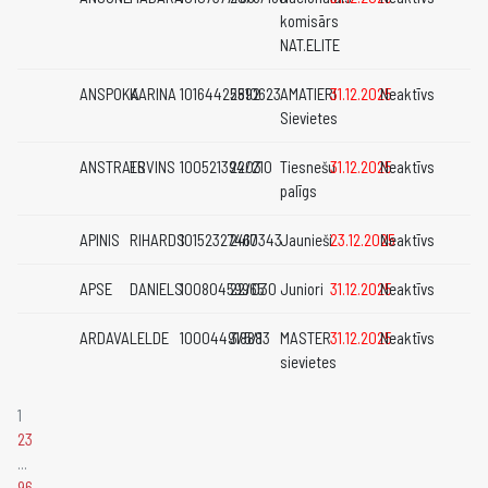
komisārs
NAT.ELITE
ANSPOKA
KARINA
10164425892
2510623
AMATIERI
31.12.2025
Neaktīvs
Sievietes
ANSTRATS
ERVINS
10052139403
22/210
Tiesnešu
31.12.2025
Neaktīvs
palīgs
APINIS
RIHARDS
10152327467
2410343
Jaunieši
23.12.2025
Neaktīvs
APSE
DANIELS
10080459965
22/030
Juniori
31.12.2025
Neaktīvs
ARDAVA
LELDE
10004491888
3/5/13
MASTER
31.12.2025
Neaktīvs
sievietes
1
2
3
...
96