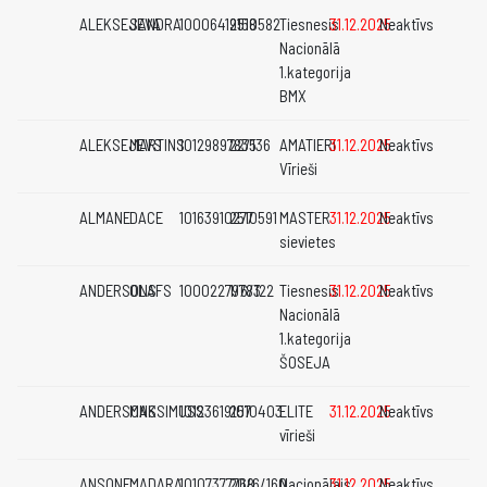
ALEKSEJEVA
SANDRA
10006419158
2510582
Tiesnesis
31.12.2025
Neaktīvs
Nacionālā
1.kategorija
BMX
ALEKSEJEVS
MARTINS
10129897835
22/136
AMATIERI
31.12.2025
Neaktīvs
Vīrieši
ALMANE
DACE
10163910277
2510591
MASTER
31.12.2025
Neaktīvs
sievietes
ANDERSONS
OLAFS
10002279783
1/6/122
Tiesnesis
31.12.2025
Neaktīvs
Nacionālā
1.kategorija
ŠOSEJA
ANDERSONS
MAKSIMUSS
10123619107
2510403
ELITE
31.12.2025
Neaktīvs
vīrieši
ANSONE
MADARA
10107377768
20/6/160
Nacionālais
31.12.2025
Neaktīvs