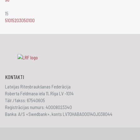
15
5
10
15
20
30
50
100
KONTAKTI
Latvijas Riteņbraukšanas Federācija
Roberta Feldmaņa iela 11, Rīga LV -1014
Tālr./fakss: 67540605
Reģistrācijas numurs: 40008023340
Banka: A/S «Swedbank», konts LV70HABA000140J038044