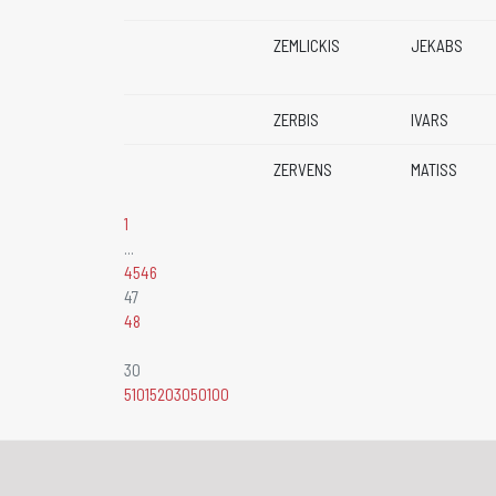
ZEMLICKIS
JEKABS
ZERBIS
IVARS
ZERVENS
MATISS
1
...
45
46
47
48
30
5
10
15
20
30
50
100