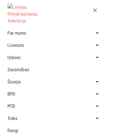
×
Par mums
Licences
Izlases
Sacensības
Šoseja
BMX
MTB
Treks
Rangi