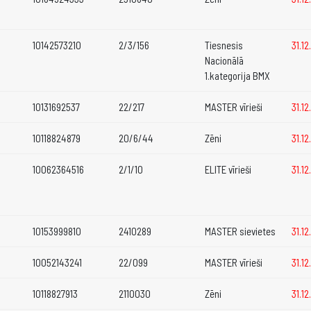
10142573210
2/3/156
Tiesnesis
31.1
Nacionālā
1.kategorija BMX
S
10131692537
22/217
MASTER vīrieši
31.1
10118824879
20/6/44
Zēni
31.1
10062364516
2/1/10
ELITE vīrieši
31.1
10153999810
2410289
MASTER sievietes
31.1
10052143241
22/099
MASTER vīrieši
31.1
10118827913
2110030
Zēni
31.1