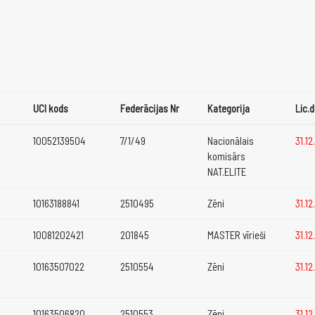
UCI kods
Federācijas Nr
Kategorija
Lic.
10052139504
7/1/49
Nacionālais
31.1
komisārs
NAT.ELITE
10163188841
2510495
Zēni
31.1
10081202421
201845
MASTER vīrieši
31.1
10163507022
2510554
Zēni
31.1
10163506820
2510553
Zēni
31.1