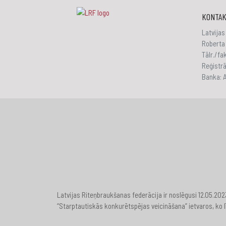
KONTAK
Latvijas
Roberta 
Tālr./f
Reģistr
Banka:
Latvijas Riteņbraukšanas federācija ir noslēgusi 12.05.20
“Starptautiskās konkurētspējas veicināšana” ietvaros, ko l