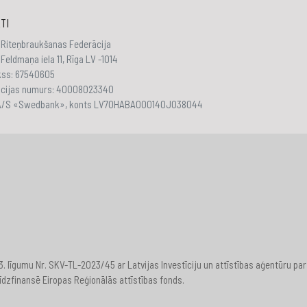
TI
 Riteņbraukšanas Federācija
Feldmaņa iela 11, Rīga LV -1014
akss: 67540605
ācijas numurs: 40008023340
 A/S «Swedbank», konts LV70HABA000140J038044
23. līgumu Nr. SKV-TL-2023/45 ar Latvijas Investīciju un attīstības aģentūru
īdzfinansē Eiropas Reģionālās attīstības fonds.