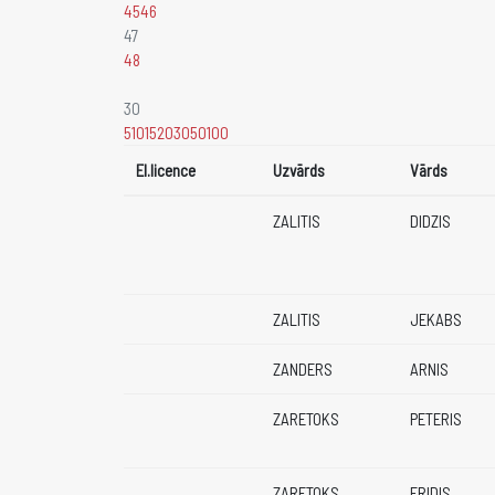
45
46
47
48
30
5
10
15
20
30
50
100
El.licence
Uzvārds
Vārds
ZALITIS
DIDZIS
ZALITIS
JEKABS
ZANDERS
ARNIS
ZARETOKS
PETERIS
ZARETOKS
FRIDIS