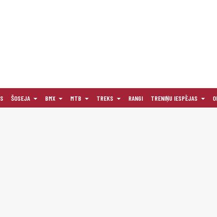
AS
ŠOSEJA
BMX
MTB
TREKS
RANGI
TRENIŅU IESPĒJAS
O