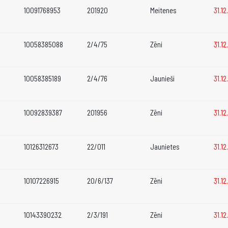
10091768953
201920
Meitenes
31.1
10058385088
2/4/75
Zēni
31.1
10058385189
2/4/76
Jaunieši
31.1
10092839387
201956
Zēni
31.1
10126312673
22/011
Jaunietes
31.1
10107226915
20/6/137
Zēni
31.1
10143390232
2/3/191
Zēni
31.1