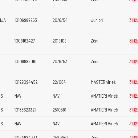
IJA
10106989263
20/6/54
Juniori
31.1
1008162427
2018108
Zēni
31.1
10106989061
20/6/53
Zēni
31.1
10129094452
22/064
MASTER vīrieši
31.1
RS
NAV
NAV
AMATIERI Vīrieši
31.1
RS
10163623321
2510581
AMATIERI Vīrieši
31.1
RS
NAV
NAV
AMATIERI Vīrieši
31.1
10164924333
2510640
Zēni
31.1