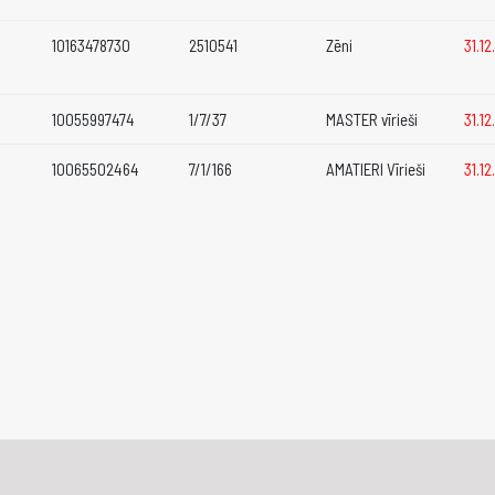
10163478730
2510541
Zēni
31.1
10055997474
1/7/37
MASTER vīrieši
31.1
10065502464
7/1/166
AMATIERI Vīrieši
31.1