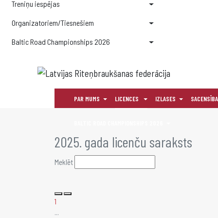
Treniņu iespējas
Organizatoriem/Tiesnešiem
Baltic Road Championships 2026
PAR MUMS
LICENCES
IZLASES
SACENSĪB
BALTIC ROAD CHAMPIONSHIPS 2026
2025. gada licenču saraksts
Meklēt
1
...