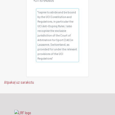
+371 67540605
"I agree to abide and be bound
by the UCI Constitution and
Regulations, in particular the
UCI Anti-Doping Rules. I also
recognise the exclusive
jurisdiction of the Court of
Arbitration for Sport (CAS) in
Lausanne, Switzerland, as
provided for under the relevant
provisions of the UCI
Regulations"
Atpakaļ uz sarakstu