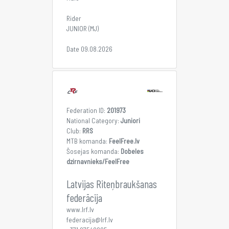
Rider
JUNIOR (MJ)
Date 09.08.2026
Federation ID:
201973
National Category:
Juniori
Club:
RRS
MTB komanda:
FeelFree.lv
Šosejas komanda:
Dobeles
dzirnavnieks/FeelFree
Latvijas Riteņbraukšanas
federācija
www.lrf.lv
federacija@lrf.lv