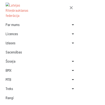
×
Par mums
Licences
Izlases
Sacensības
Šoseja
BMX
MTB
Treks
Rangi