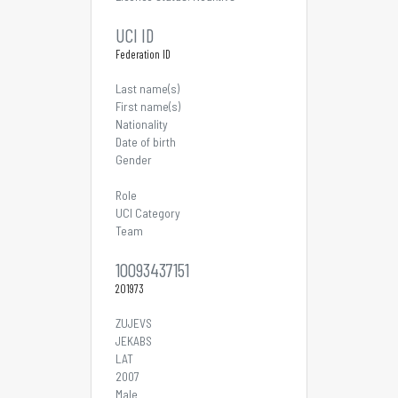
UCI ID
Federation ID
Last name(s)
First name(s)
Nationality
Date of birth
Gender
Role
UCI Category
Team
10093437151
201973
ZUJEVS
JEKABS
LAT
2007
Male