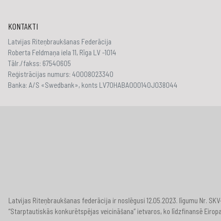
KONTAKTI
Latvijas Riteņbraukšanas Federācija
Roberta Feldmaņa iela 11, Rīga LV -1014
Tālr./fakss: 67540605
Reģistrācijas numurs: 40008023340
Banka: A/S «Swedbank», konts LV70HABA000140J038044
Latvijas Riteņbraukšanas federācija ir noslēgusi 12.05.2023. līgumu Nr. S
“Starptautiskās konkurētspējas veicināšana” ietvaros, ko līdzfinansē Eirop