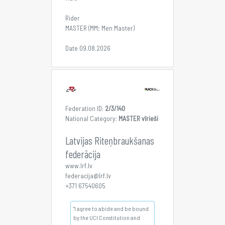
Rider
MASTER (MM; Men Master)
Date 09.08.2026
Federation ID:
2/3/140
National Category:
MASTER vīrieši
Latvijas Riteņbraukšanas
federācija
www.lrf.lv
federacija@lrf.lv
+371 67540605
"I agree to abide and be bound
by the UCI Constitution and