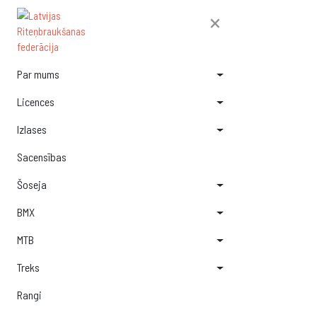
×
Par mums
Licences
Izlases
Sacensības
Šoseja
BMX
MTB
Treks
Rangi