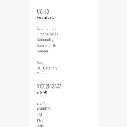
UCI ID
Federation ID
Last name(s)
First name(s)
Nationality
Date of birth
Gender
Role
UCI Category
Team
10052142433
2/3/140
ZIEMA
ANDREJS
LAT
1970
Male