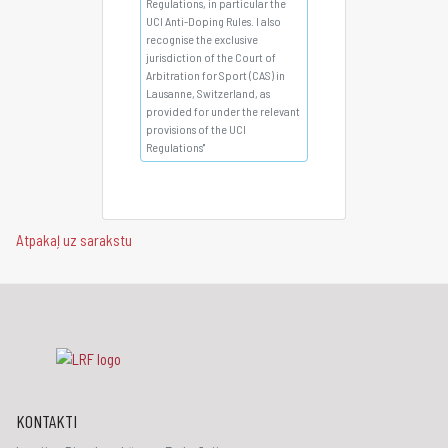
Regulations, in particular the
UCI Anti-Doping Rules. I also
recognise the exclusive
jurisdiction of the Court of
Arbitration for Sport (CAS) in
Lausanne, Switzerland, as
provided for under the relevant
provisions of the UCI
Regulations"
Atpakaļ uz sarakstu
KONTAKTI