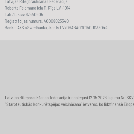
Latvijas Riteņbraukšanas Federācija
Roberta Feldmaņa iela 11, Rīga LV -1014
Tālr./fakss: 67540605
Reģistrācijas numurs: 40008023340
Banka: A/S «Swedbank», konts LV70HABA000140J038044
Latvijas Riteņbraukšanas federācija ir noslēgusi 12.05.2023. līgumu Nr. S
“Starptautiskās konkurētspējas veicināšana” ietvaros, ko līdzfinansē Eirop