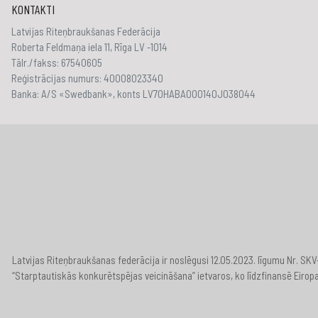
KONTAKTI
Latvijas Riteņbraukšanas Federācija
Roberta Feldmaņa iela 11, Rīga LV -1014
Tālr./fakss: 67540605
Reģistrācijas numurs: 40008023340
Banka: A/S «Swedbank», konts LV70HABA000140J038044
Latvijas Riteņbraukšanas federācija ir noslēgusi 12.05.2023. līgumu Nr. S
“Starptautiskās konkurētspējas veicināšana” ietvaros, ko līdzfinansē Eirop