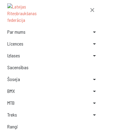
×
Par mums
Licences
Izlases
Sacensības
Šoseja
BMX
MTB
Treks
Rangi