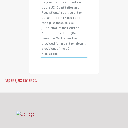
"I agree to abide and be bound
by the UCI Constitution and
Regulations, in particular the
UCI Anti-Doping Rules. I also
recognise the exclusive
jurisdiction of the Court of
Arbitration for Sport (CAS) in
Lausanne, Switzerland, as
provided for under the relevant
provisions of the UCI
Regulations"
Atpakaļ uz sarakstu