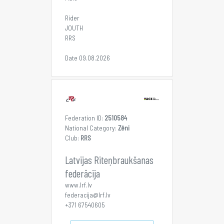
Rider
JOUTH
RRS
Date 09.08.2026
Federation ID:
2510584
National Category:
Zēni
Club:
RRS
Latvijas Riteņbraukšanas
federācija
www.lrf.lv
federacija@lrf.lv
+371 67540605