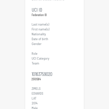
UCI ID
Federation ID
Last name(s)
First name(s)
Nationality
Date of birth
Gender
Role
UCI Category
Team
10163759020
2510584
ZIMELS
EDVARDS
LAT
2014
Male