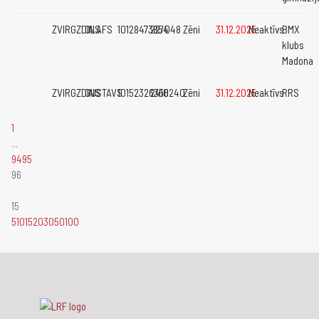
ZVIRGZDINS
OLAFS
10128473854
22/048
Zēni
31.12.2025
Neaktīvs
BMX
klubs
Madona
ZVIRGZDINS
GUSTAVS
10152326356
2410240
Zēni
31.12.2025
Neaktīvs
RRS
1
...
94
95
96
15
5
10
15
20
30
50
100