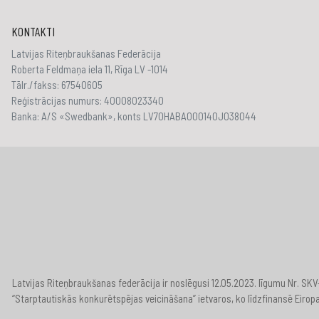
KONTAKTI
Latvijas Riteņbraukšanas Federācija
Roberta Feldmaņa iela 11, Rīga LV -1014
Tālr./fakss: 67540605
Reģistrācijas numurs: 40008023340
Banka: A/S «Swedbank», konts LV70HABA000140J038044
Latvijas Riteņbraukšanas federācija ir noslēgusi 12.05.2023. līgumu Nr. S
“Starptautiskās konkurētspējas veicināšana” ietvaros, ko līdzfinansē Eirop