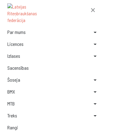
×
Par mums
Licences
Izlases
Sacensības
Šoseja
BMX
MTB
Treks
Rangi