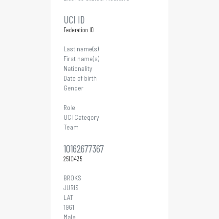
UCI ID
Federation ID
Last name(s)
First name(s)
Nationality
Date of birth
Gender
Role
UCI Category
Team
10162677367
2510435
BROKS
JURIS
LAT
1961
Male