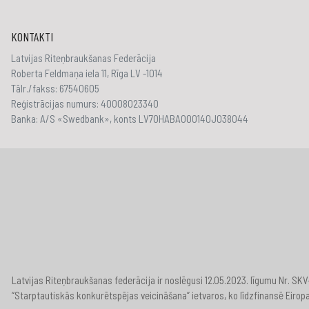
KONTAKTI
Latvijas Riteņbraukšanas Federācija
Roberta Feldmaņa iela 11, Rīga LV -1014
Tālr./fakss: 67540605
Reģistrācijas numurs: 40008023340
Banka: A/S «Swedbank», konts LV70HABA000140J038044
Latvijas Riteņbraukšanas federācija ir noslēgusi 12.05.2023. līgumu Nr. S
“Starptautiskās konkurētspējas veicināšana” ietvaros, ko līdzfinansē Eirop