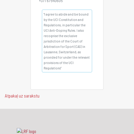
+371 67540605
"I agree to abide and be bound
by the UCI Constitution and
Regulations, in particular the
UCI Anti-Doping Rules. I also
recognise the exclusive
jurisdiction of the Court of
Arbitration for Sport (CAS) in
Lausanne, Switzerland, as
provided for under the relevant
provisions of the UCI
Regulations"
Atpakaļ uz sarakstu