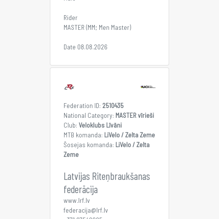
Rider
MASTER (MM; Men Master)
Date 08.08.2026
Federation ID:
2510435
National Category:
MASTER vīrieši
Club:
Veloklubs Līvāni
MTB komanda:
LiVelo / Zelta Zeme
Šosejas komanda:
LiVelo / Zelta
Zeme
Latvijas Riteņbraukšanas
federācija
www.lrf.lv
federacija@lrf.lv