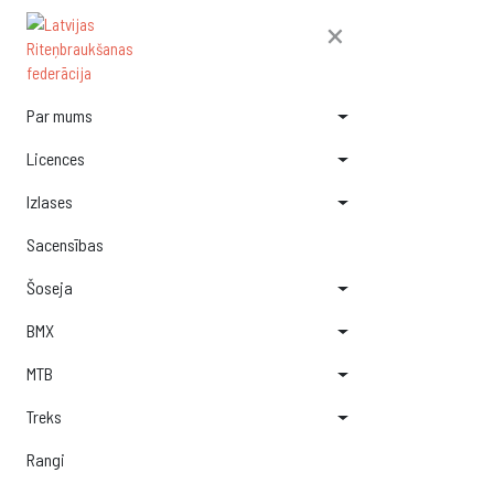
×
Par mums
Licences
Izlases
Sacensības
Šoseja
BMX
MTB
Treks
Rangi