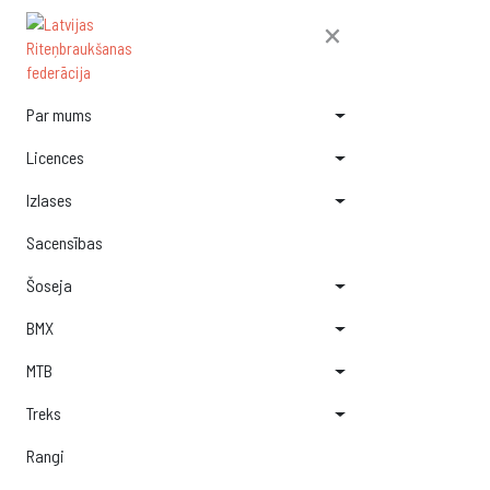
×
Par mums
Licences
Izlases
Sacensības
Šoseja
BMX
MTB
Treks
Rangi