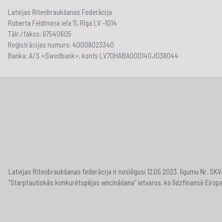
Latvijas Riteņbraukšanas Federācija
Roberta Feldmaņa iela 11, Rīga LV -1014
Tālr./fakss: 67540605
Reģistrācijas numurs: 40008023340
Banka: A/S «Swedbank», konts LV70HABA000140J038044
Latvijas Riteņbraukšanas federācija ir noslēgusi 12.05.2023. līgumu Nr. S
“Starptautiskās konkurētspējas veicināšana” ietvaros, ko līdzfinansē Eirop