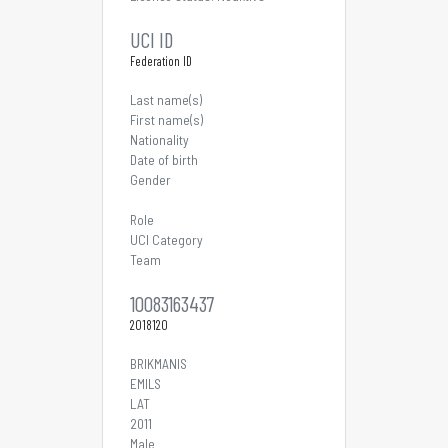
UCI ID
Federation ID
Last name(s)
First name(s)
Nationality
Date of birth
Gender
Role
UCI Category
Team
10083163437
2018120
BRIKMANIS
EMILS
LAT
2011
Male