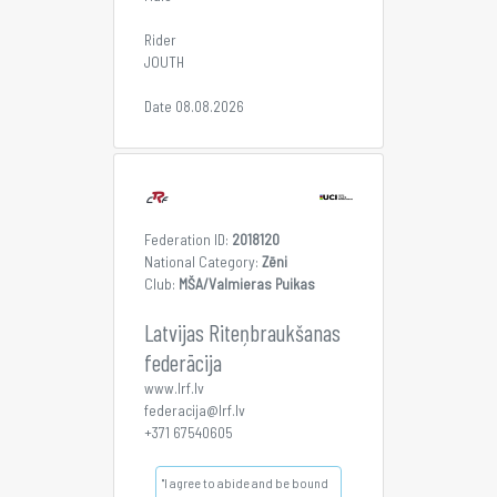
Rider
JOUTH
Date 08.08.2026
Federation ID:
2018120
National Category:
Zēni
Club:
MŠA/Valmieras Puikas
Latvijas Riteņbraukšanas
federācija
www.lrf.lv
federacija@lrf.lv
+371 67540605
"I agree to abide and be bound