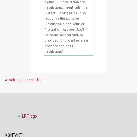
by the UCI Constitution and
Regulations, in particular the
UCI Anti-Doping Rules. I also
recognise the exclusive
jurisdiction of the Court of
Arbitration for Sport (CAS) in
Lausanne, Switzerland, as
provided for under the relevant
provisions of the UCI
Regulations"
Atpakaļ uz sarakstu
KONTAKTI