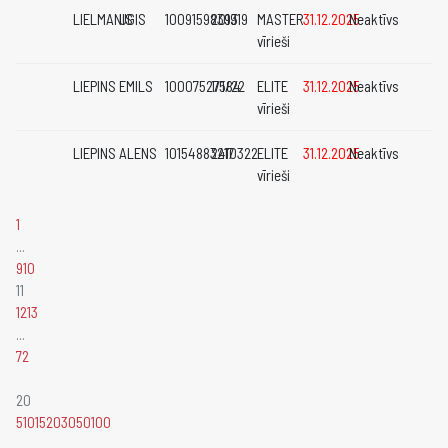
LIELMANIS
UGIS
10091598393
201919
MASTER
31.12.2025
Neaktīvs
vīrieši
LIEPINS
EMILS
10007527584
1/1/22
ELITE
31.12.2025
Neaktīvs
vīrieši
LIEPINS
ALENS
10154883217
2410322
ELITE
31.12.2025
Neaktīvs
vīrieši
1
...
9
10
11
12
13
...
72
20
5
10
15
20
30
50
100