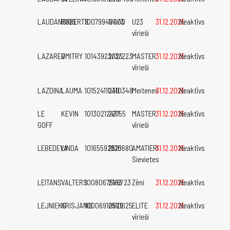
LAUDANSKIS
ROBERTS
10079949000
1/4/3
U23
31.12.2025
Neaktīvs
vīrieši
LAZAREV
DMITRY
10143923025
2/3/223
MASTER
31.12.2025
Neaktīvs
vīrieši
LAZDINA
LAUMA
10152411030
2410348
Meitenes
31.12.2025
Neaktīvs
LE
KEVIN
10130212477
22/55
MASTER
31.12.2025
Neaktīvs
GOFF
vīrieši
LEBEDEVA
LINDA
10165592825
2510680
AMATIERI
31.12.2025
Neaktīvs
Sievietes
LEITANS
VALTERS
10080675183
21/6/23
Zēni
31.12.2025
Neaktīvs
LEJNIEKS
KRISJANIS
10006910929
2510625
ELITE
31.12.2025
Neaktīvs
vīrieši