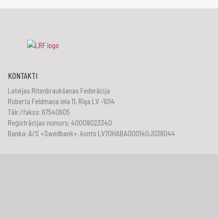
KONTAKTI
Latvijas Riteņbraukšanas Federācija
Roberta Feldmaņa iela 11, Rīga LV -1014
Tālr./fakss: 67540605
Reģistrācijas numurs: 40008023340
Banka: A/S «Swedbank», konts LV70HABA000140J038044