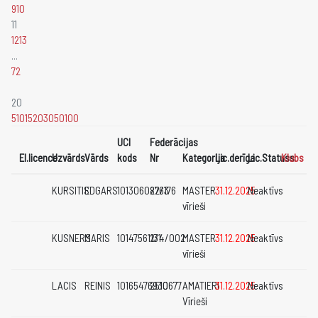
9
10
11
12
13
...
72
20
5
10
15
20
30
50
100
UCI
Federācijas
El.licence
Uzvārds
Vārds
kods
Nr
Kategorija
Lic.derīga
Lic.Statuss
Klubs
KURSITIS
EDGARS
10130608763
22/176
MASTER
31.12.2025
Neaktīvs
vīrieši
KUSNERS
MARIS
10147561131
2/4/002
MASTER
31.12.2025
Neaktīvs
vīrieši
LACIS
REINIS
10165476930
2510677
AMATIERI
31.12.2025
Neaktīvs
Vīrieši