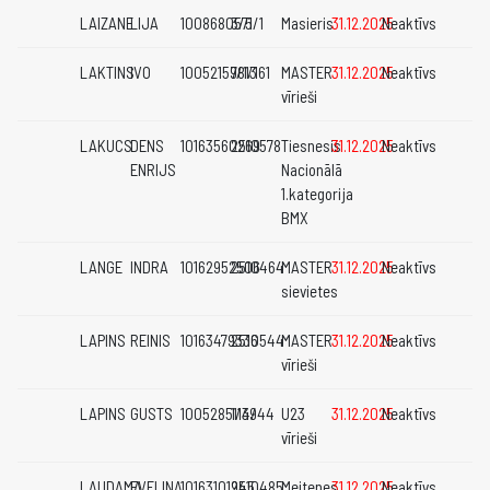
LAIZANE
LIJA
1008680571
3/5/1
Masieris
31.12.2025
Neaktīvs
LAKTINS
IVO
10052159813
7/1/161
MASTER
31.12.2025
Neaktīvs
vīrieši
LAKUCS
DENS
10163560269
2510578
Tiesnesis
31.12.2025
Neaktīvs
ENRIJS
Nacionālā
1.kategorija
BMX
LANGE
INDRA
10162952506
2510464
MASTER
31.12.2025
Neaktīvs
sievietes
LAPINS
REINIS
10163479336
2510544
MASTER
31.12.2025
Neaktīvs
vīrieši
LAPINS
GUSTS
10052851139
1/4/44
U23
31.12.2025
Neaktīvs
vīrieši
LAUDAMA
EVELINA
10163101945
2510485
Meitenes
31.12.2025
Neaktīvs