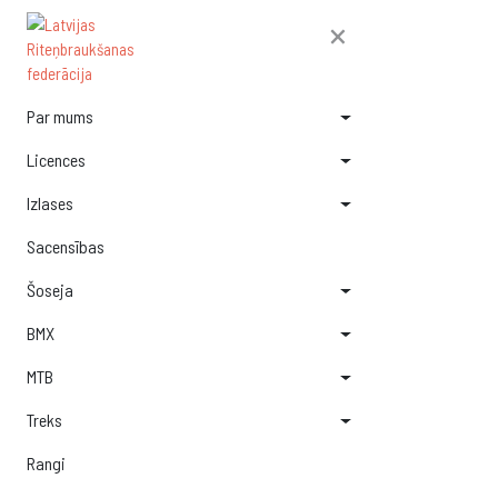
×
Par mums
Licences
Izlases
Sacensības
Šoseja
BMX
MTB
Treks
Rangi