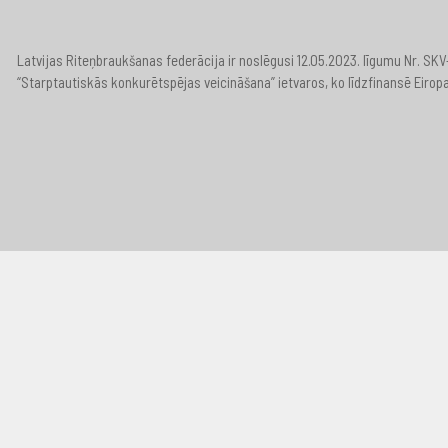
Latvijas Riteņbraukšanas federācija ir noslēgusi 12.05.2023. līgumu Nr. S
“Starptautiskās konkurētspējas veicināšana” ietvaros, ko līdzfinansē Eirop