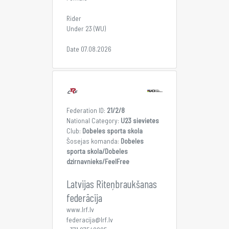
Rider
Under 23 (WU)
Date 07.08.2026
Federation ID:
21/2/8
National Category:
U23 sievietes
Club:
Dobeles sporta skola
Šosejas komanda:
Dobeles
sporta skola/Dobeles
dzirnavnieks/FeelFree
Latvijas Riteņbraukšanas
federācija
www.lrf.lv
federacija@lrf.lv