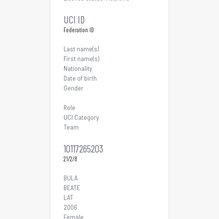
UCI ID
Federation ID
Last name(s)
First name(s)
Nationality
Date of birth
Gender
Role
UCI Category
Team
10117265203
21/2/8
BULA
BEATE
LAT
2006
Female