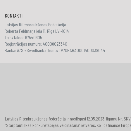
KONTAKTI
Latvijas Riteņbraukšanas Federācija
Roberta Feldmaņa iela 11, Rīga LV -1014
Tālr./fakss: 67540605
Reģistrācijas numurs: 40008023340
Banka: A/S «Swedbank», konts LV70HABA000140J038044
Latvijas Riteņbraukšanas federācija ir noslēgusi 12.05.2023. līgumu Nr. S
“Starptautiskās konkurētspējas veicināšana” ietvaros, ko līdzfinansē Eirop