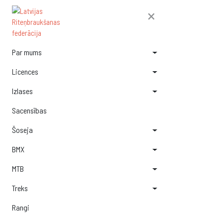
×
Par mums
Licences
Izlases
Sacensības
Šoseja
BMX
MTB
Treks
Rangi