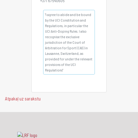
+371 67540605
"I agree to abide and be bound
by the UCI Constitution and
Regulations, in particular the
UCI Anti-Doping Rules. I also
recognise the exclusive
jurisdiction of the Court of
Arbitration for Sport (CAS) in
Lausanne, Switzerland, as
provided for under the relevant
provisions of the UCI
Regulations"
Atpakaļ uz sarakstu