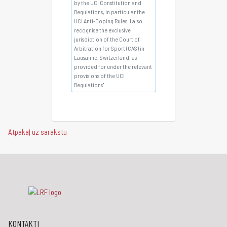
by the UCI Constitution and
Regulations, in particular the
UCI Anti-Doping Rules. I also
recognise the exclusive
jurisdiction of the Court of
Arbitration for Sport (CAS) in
Lausanne, Switzerland, as
provided for under the relevant
provisions of the UCI
Regulations"
Atpakaļ uz sarakstu
KONTAKTI