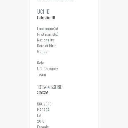
UCI ID
Federation ID
Last name(s)
First name(s)
Nationality
Date of birth
Gender
Role
UCI Category
Team
10154453080
2410303
BRUVERE
MADARA
LAT
2018
Female