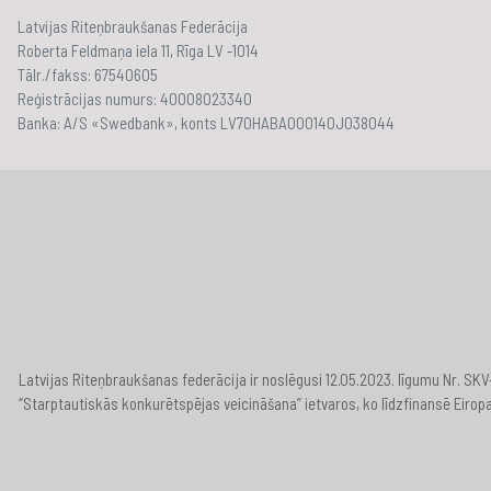
Latvijas Riteņbraukšanas Federācija
Roberta Feldmaņa iela 11, Rīga LV -1014
Tālr./fakss: 67540605
Reģistrācijas numurs: 40008023340
Banka: A/S «Swedbank», konts LV70HABA000140J038044
Latvijas Riteņbraukšanas federācija ir noslēgusi 12.05.2023. līgumu Nr. S
“Starptautiskās konkurētspējas veicināšana” ietvaros, ko līdzfinansē Eirop