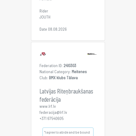
Rider
JOUTH
Date 08.08.2026
Federation ID:
2410303
National Category:
Meitenes
Club:
BMX klubs Tālava
Latvijas Riteņbraukšanas
federācija
www.lrf.lv
federacija@lrf.lv
+371 67540605
"I agree to abide and be bound