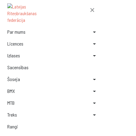
×
Par mums
Licences
Izlases
Sacensības
Šoseja
BMX
MTB
Treks
Rangi