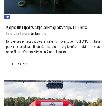
BMX
Klēpis un Liparts Aiglē sekmīgi aizvadījis UCI BMX
Frīstaila tiesnešu kursus
No Šveices pilsētas Aigles ar sekmīgi nokārtotiem UCI BMX Frīstaila
parka disciplīna tiesnešu kursiem atgriezušies divi Latvijas
speciālisti – Valters Klēpis un Ainars Liparts.
Hits
1353