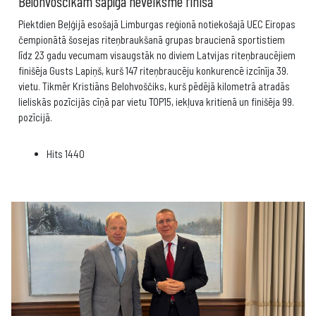
Belohvoščikam sāpīga neveiksme finišā
Piektdien Beļģijā esošajā Limburgas reģionā notiekošajā UEC Eiropas
čempionātā šosejas riteņbraukšanā grupas braucienā sportistiem
līdz 23 gadu vecumam visaugstāk no diviem Latvijas riteņbraucējiem
finišēja Gusts Lapiņš, kurš 147 riteņbraucēju konkurencē izcīnīja 39.
vietu. Tikmēr Kristiāns Belohvoščiks, kurš pēdējā kilometrā atradās
lieliskās pozīcijās cīņā par vietu TOP15, iekļuva kritienā un finišēja 99.
pozīcijā.
Hits
1440