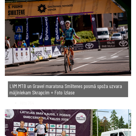
LVM MTB un Gravel maratona Smiltenes posmā spoža uzvara
mājiniekam Skrapcim + Foto izlase
Hits
764