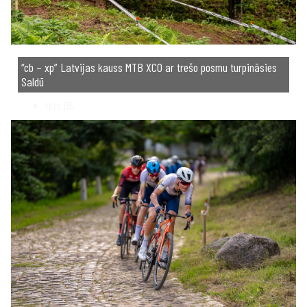
“cb – xp” Latvijas kauss MTB XCO ar trešo posmu turpināsies
Saldū
Hits
115