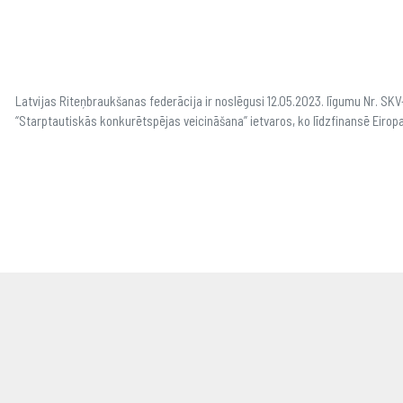
Latvijas Riteņbraukšanas federācija ir noslēgusi 12.05.2023. līgumu Nr. S
“Starptautiskās konkurētspējas veicināšana” ietvaros, ko līdzfinansē Eirop