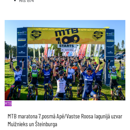
Hits
1574
MTB
MTB maratona 7.posmā Apē/Vastse Roosa Iagunijā uzvar
Muižnieks un Šteinburga