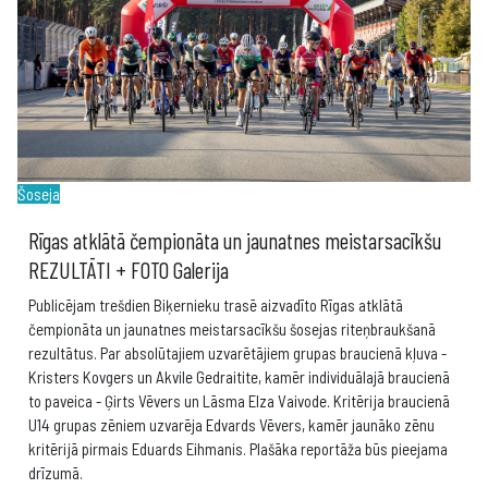
Šoseja
Rīgas atklātā čempionāta un jaunatnes meistarsacīkšu
REZULTĀTI + FOTO Galerija
Publicējam trešdien Biķernieku trasē aizvadīto Rīgas atklātā
čempionāta un jaunatnes meistarsacīkšu šosejas riteņbraukšanā
rezultātus. Par absolūtajiem uzvarētājiem grupas braucienā kļuva -
Kristers Kovgers un Akvile Gedraitite, kamēr individuālajā braucienā
to paveica - Ģirts Vēvers un Lāsma Elza Vaivode. Kritērija braucienā
U14 grupas zēniem uzvarēja Edvards Vēvers, kamēr jaunāko zēnu
kritērijā pirmais Eduards Eihmanis. Plašāka reportāža būs pieejama
drīzumā.