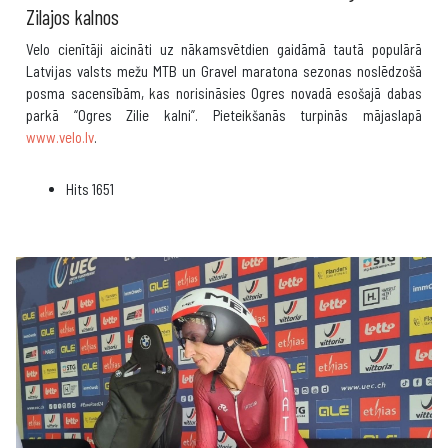
Zilajos kalnos
Velo cienītāji aicināti uz nākamsvētdien gaidāmā tautā populārā
Latvijas valsts mežu MTB un Gravel maratona sezonas noslēdzošā
posma sacensībām, kas norisināsies Ogres novadā esošajā dabas
parkā “Ogres Zilie kalni”. Pieteikšanās turpinās mājaslapā
www.velo.lv
.
Hits
1651