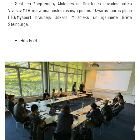
Sestdien 7.septembrī, Alūksnes un Smiltenes novados notika
Vivus.lv MTB maratona noslēdzošais, 7.posms. Uzvaras laurus plūca
DTG/Mysport braucējs Oskars Muižnieks un igauniete Grēta
Šteinburga.
Hits
1429