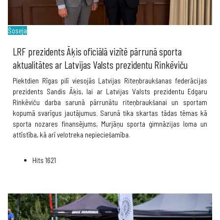
Šoseja
LRF prezidents Āķis oficiālā vizītē pārrunā sporta
aktualitātes ar Latvijas Valsts prezidentu Rinkēviču
Piektdien Rīgas pilī viesojās Latvijas Riteņbraukšanas federācijas
prezidents Sandis Āķis, lai ar Latvijas Valsts prezidentu Edgaru
Rinkēviču darba sarunā pārrunātu riteņbraukšanai un sportam
kopumā svarīgus jautājumus. Sarunā tika skartas tādas tēmas kā
sporta nozares finansējums, Murjāņu sporta ģimnāzijas loma un
attīstība, kā arī velotreka nepieciešamība.
Hits
1621