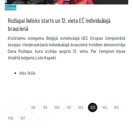
Šoseja
Rožlapai lielisks starts un 12. vieta EČ individuālajā
braucienā
Atzīstamu sniegumu Beļģijā notiekošajā UEC Eiropas čempionātā
šosejas riteņbraukšanā individuālajā braucienā trešdien demonstrēja
Dana Rožlapa, kura izcīnīja augsto 12. vietu. Par čempioni kļuva
titulētā beļģiete Lote Kopekī.
Hits
1404
98
99
100
101
102
103
104
105
106
107