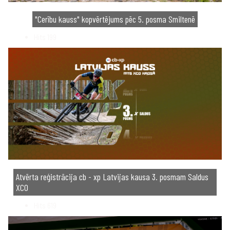
"Cerību kauss" kopvērtējums pēc 5. posma Smiltenē
Hits
199
Atvērta reģistrācija cb - xp Latvijas kausa 3. posmam Saldus
XCO
Hits
619