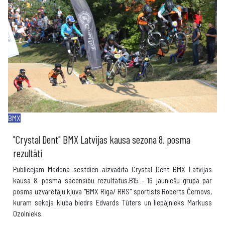
BMX
"Crystal Dent" BMX Latvijas kausa sezona 8. posma
rezultāti
Publicējam Madonā sestdien aizvadītā Crystal Dent BMX Latvijas
kausa 8. posma sacensību rezultātus.B15 - 16 jauniešu grupā par
posma uzvarētāju kļuva "BMX Rīga/ RRS" sportists Roberts Černovs,
kuram sekoja kluba biedrs Edvards Tūters un liepājnieks Markuss
Ozolnieks.