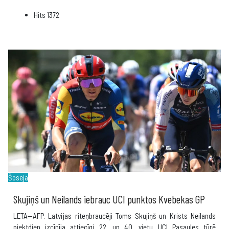
Hits
1372
Šoseja
Skujiņš un Neilands iebrauc UCI punktos Kvebekas GP
LETA--AFP. Latvijas riteņbraucēji Toms Skujiņš un Krists Neilands
piektdien izcīnīja attiecīgi 22. un 40. vietu UCI Pasaules tūrē