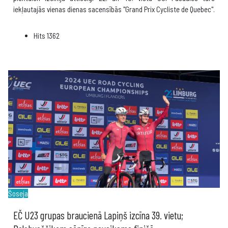
iekļautajās vienas dienas sacensībās "Grand Prix Cycliste de Quebec".
Hits
1362
Šoseja
EČ U23 grupas braucienā Lapiņš izcīna 39. vietu;