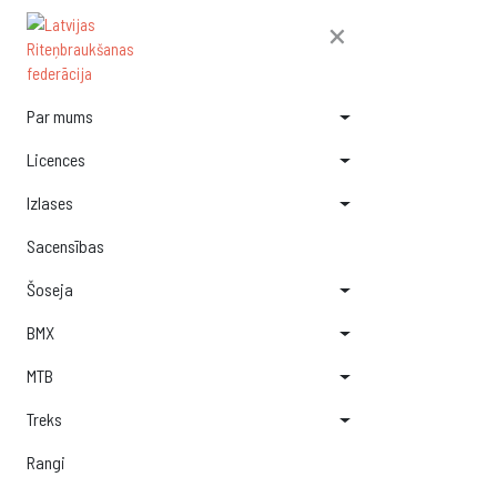
×
Par mums
Licences
Izlases
Sacensības
Šoseja
BMX
MTB
Treks
Rangi