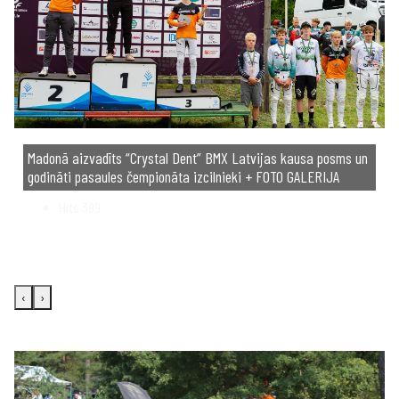
Madonā aizvadīts “Crystal Dent” BMX Latvijas kausa posms un
godināti pasaules čempionāta izcilnieki + FOTO GALERIJA
Hits
399
‹
›