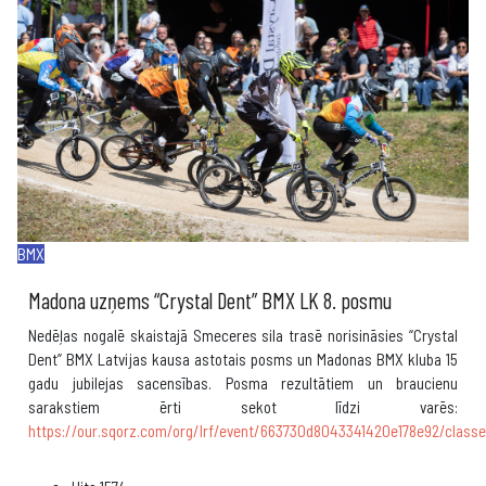
BMX
Madona uzņems “Crystal Dent” BMX LK 8. posmu
Nedēļas nogalē skaistajā Smeceres sila trasē norisināsies “Crystal
Dent” BMX Latvijas kausa astotais posms un Madonas BMX kluba 15
gadu jubilejas sacensības. Posma rezultātiem un braucienu
sarakstiem ērti sekot līdzi varēs:
https://our.sqorz.com/org/lrf/event/663730d8043341420e178e92/class