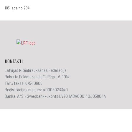
103 lapa no 294
KONTAKTI
Latvijas Riteņbraukšanas Federācija
Roberta Feldmaņa iela 11, Rīga LV -1014
Tālr./fakss: 67540605
Reģistrācijas numurs: 40008023340
Banka: A/S «Swedbank», konts LV70HABA000140J038044