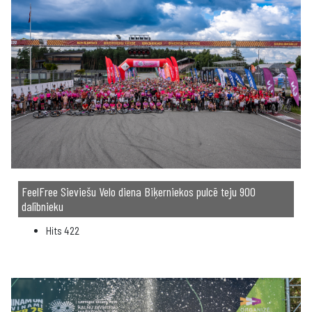
FeelFree Sieviešu Velo diena Biķerniekos pulcē teju 900
dalībnieku
Hits
422