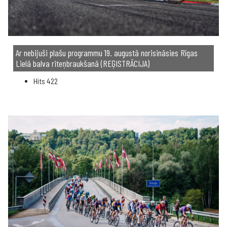
Ar nebijuši plašu programmu 19. augustā norisināsies Rīgas
Lielā balva riteņbraukšanā (REĢISTRĀCIJA)
Hits
422