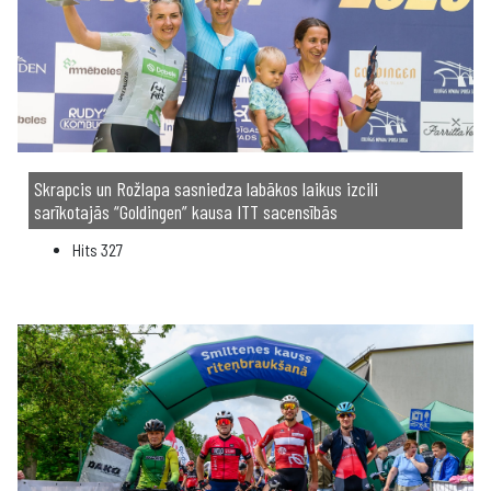
Skrapcis un Rožlapa sasniedza labākos laikus izcili
sarīkotajās “Goldingen” kausa ITT sacensībās
Hits
327