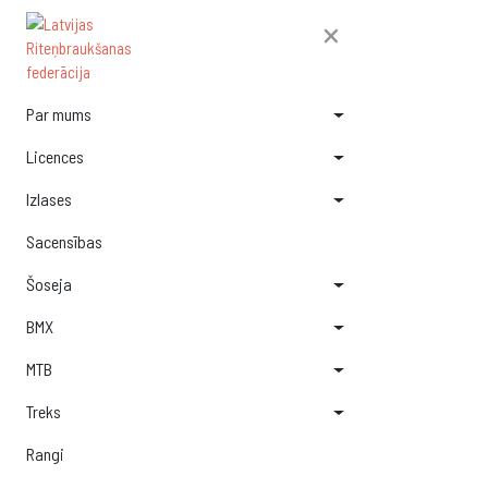
×
Par mums
Licences
Izlases
Sacensības
Šoseja
BMX
MTB
Treks
Rangi