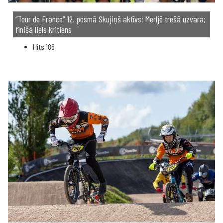
“Tour de France” 12. posmā Skujiņš aktīvs; Merljē trešā uzvara;
finišā liels kritiens
Hits
186