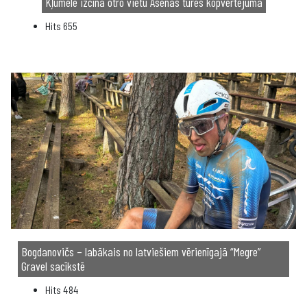
Kļumele izcīna otro vietu Asenas tūres kopvērtējumā
Hits
655
Bogdanovičs – labākais no latviešiem vērienīgajā “Megre”
Gravel sacīkstē
Hits
484