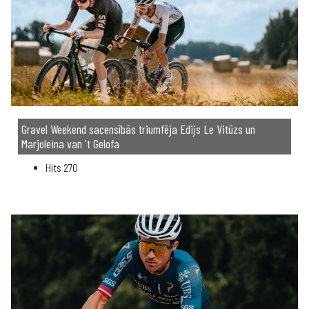
Gravel Weekend sacensībās triumfēja Edijs Le Vitūzs un
Marjoleina van 't Gelofa
Hits
270