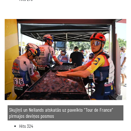
Skujiņš un Neilands atskatās uz paveikto “Tour de France”
pirmajos deviņos posmos
Hits
324