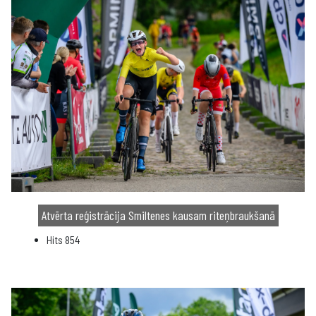
Atvērta reģistrācija Smiltenes kausam riteņbraukšanā
Hits
854