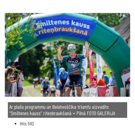
Ar plašu programmu un Belohvoščika triumfu aizvadīts
“Smiltenes kauss” riteņbraukšanā + Pilnā FOTO GALERIJA
Hits
592