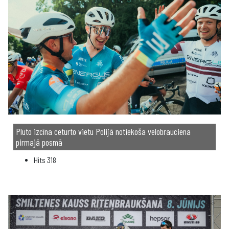
Pluto izcīna ceturto vietu Polijā notiekoša velobrauciena
pirmajā posmā
Hits
318