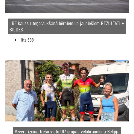
LRF kauss riteņbraukšanā bērniem un jauniešiem REZULTĀTI +
BILDES
Hits
688
Vēvers izcīna trešo vietu U17 grupas velobraucienā Beļģijā