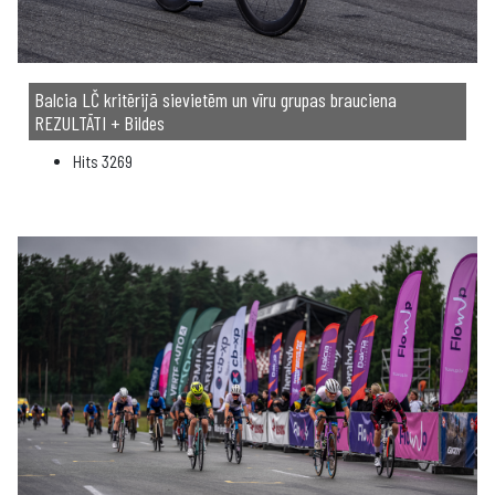
Balcia LČ kritērijā sievietēm un vīru grupas brauciena
REZULTĀTI + Bildes
Hits
3269