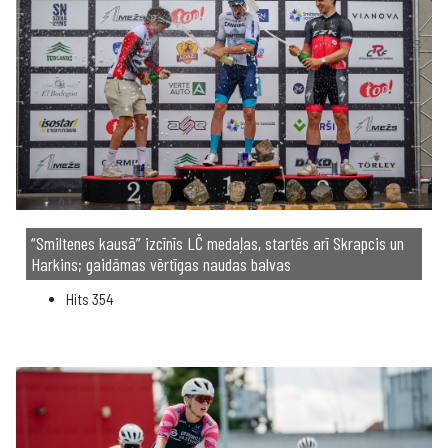
“Smiltenes kausā” izcīnīs LČ medaļas, startēs arī Skrapcis un
Harkins; gaidāmas vērtīgas naudas balvas
Hits
354