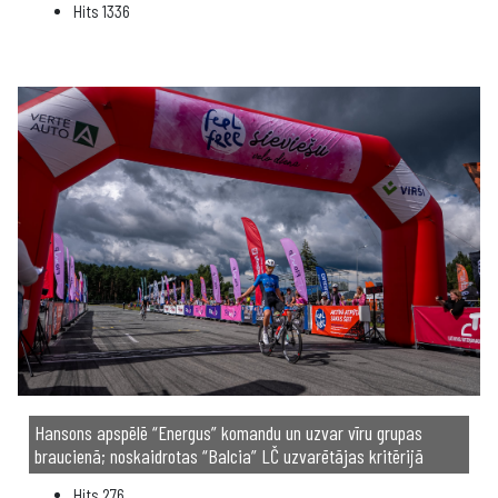
Hits
1336
Hansons apspēlē “Energus” komandu un uzvar vīru grupas
braucienā; noskaidrotas “Balcia” LČ uzvarētājas kritērijā
Hits
276