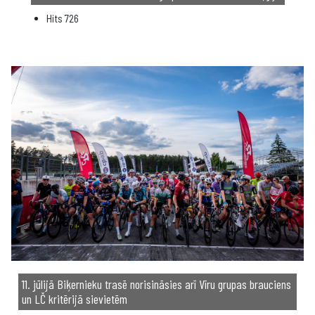
Hits
726
11. jūlijā Biķernieku trasē norisināsies arī Vīru grupas brauciens
un LČ kritērijā sievietēm