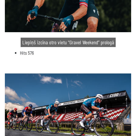
Liepiņš izcīna otro vietu “Gravel Weekend” prologā
Hits
576