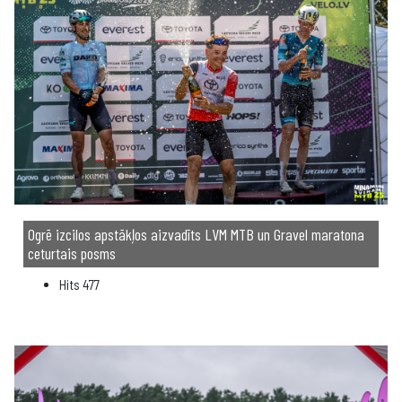
Ogrē izcilos apstākļos aizvadīts LVM MTB un Gravel maratona
ceturtais posms
Hits
477