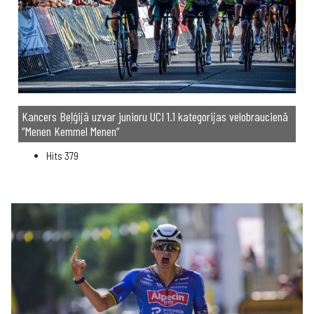
Kancers Beļģijā uzvar junioru UCI 1.1 kategorijas velobraucienā
“Menen Kemmel Menen”
Hits
379