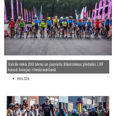
Vairāk nekā 200 bērnu un jauniešu Biķerniekos piedalās LRF
kausā šosejas riteņbraukšanā
Hits
324