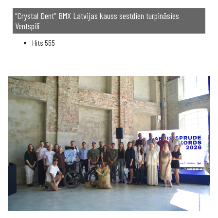
“Crystal Dent” BMX Latvijas kauss sestdien turpināsies
Ventspilī
Hits
555