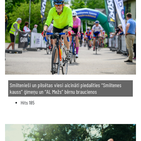
Smiltenieši un pilsētas viesi aicināti piedalīties “Smiltenes
kauss” ģimeņu un “AL Mežs” bērnu braucienos
Hits
185