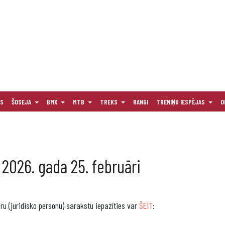
AS
ŠOSEJA
BMX
MTB
TREKS
RANGI
TRENIŅU IESPĒJAS
O
 2026. gada 25. februāri
ru (juridisko personu) sarakstu iepazīties var
ŠEIT
: