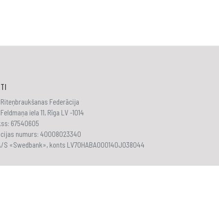
TI
 Riteņbraukšanas Federācija
Feldmaņa iela 11, Rīga LV -1014
akss: 67540605
ācijas numurs: 40008023340
 A/S «Swedbank», konts LV70HABA000140J038044