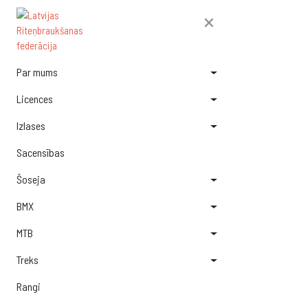
×
Par mums
Licences
Izlases
Sacensības
Šoseja
BMX
MTB
Treks
Rangi