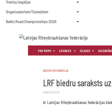
Treniņu iespējas
Organizatoriem/Tiesnešiem
Baltic Road Championships 2026
PAR MUMS
LICENCES
IZLASES
SACENSĪB
BALTIC ROAD CHAMPIONSHIPS 2026
BIEDRU INFORMĀCIJA
LRF biedru saraksts uz
27900 SKATĪJUMI
Ar Latvijas Riteņbraukšanas federācijas bied