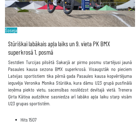
Šoseja
Stūriškai labākais apļa laiks un 9. vieta PK BMX
superkrosā 1. posmā
Sestdien Turcijas pilsētā Sakarjā ar pirmo posmu startējusi jaunā
Pasaules kausa sezona BMX superkrosā. Visaugstāk no pieciem
Latvijas sportistiem tika pērnā gada Pasaules kausa kopvērtējuma
ieguvēja Veronika Monika Stūriška, kura dāmu U23 grupā pusfinālā
ieņēma piekto vietu, sacensības noslēdzot devītajā vietā. Trenera
Ģirta Kātiņa audzēkne sasniedza arī labāko apļa laiku starp visām
U23 grupas sportistēm.
Hits
1507