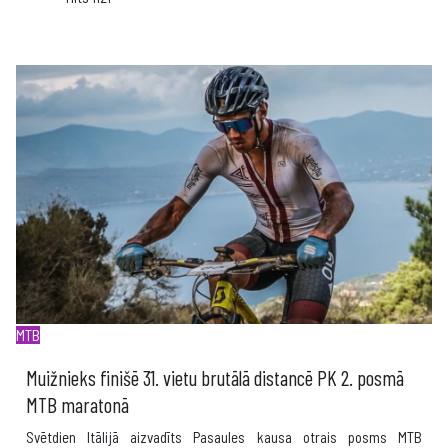
MTB
Muižnieks finišē 31. vietu brutālā distancē PK 2. posmā
MTB maratonā
Svētdien Itālijā aizvadīts Pasaules kausa otrais posms MTB