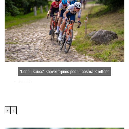
"Cerību kauss" kopvērtējums pēc 5. posma Smiltenē
Hits
339
‹
›