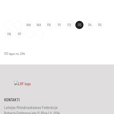
168
169
170
171
172
173
174
175
176
177
173 lapa no 294
KONTAKTI
Latvijas Riteņbraukšanas Federācija
Roberta Feldmaņa iela 11, Rīga LV -1014