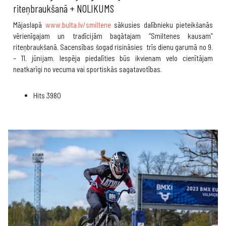
riteņbraukšanā + NOLIKUMS
Mājaslapā
www.bulta.lv/smiltene
sākusies dalībnieku pieteikšanās
vērienīgajam un tradīcijām bagātajam “Smiltenes kausam”
riteņbraukšanā. Sacensības šogad risināsies trīs dienu garumā no 9.
– 11. jūnijam. Iespēja piedalīties būs ikvienam velo cienītājam
neatkarīgi no vecuma vai sportiskās sagatavotības.
Hits
3980