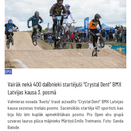
BMX
Vairāk nekā 400 dalībnieki startējuši “Crystal Dent” BMX
Latvijas kausa 3. posmā
Valmieras novada “Avotu” trasē aizvadīts “Crystal Dent” BMX Latvijas
kausa sezonas trešais posms. Sacensībās startēja 417 sportisti, kas
bija līdz šim kuplāk apmeklētākais posms. Pro Open vīru grupā
uzvaras laurus plūca mājinieks Mārtiņš Emīls Treimanis. Foto: Sanda
Balode.