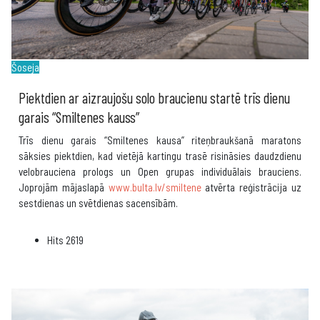
Šoseja
Piektdien ar aizraujošu solo braucienu startē trīs dienu
garais “Smiltenes kauss”
Trīs dienu garais “Smiltenes kausa” riteņbraukšanā maratons
sāksies piektdien, kad vietējā kartingu trasē risināsies daudzdienu
velobrauciena prologs un Open grupas individuālais brauciens.
Joprojām mājaslapā
www.bulta.lv/smiltene
atvērta reģistrācija uz
sestdienas un svētdienas sacensībām.
Hits
2619