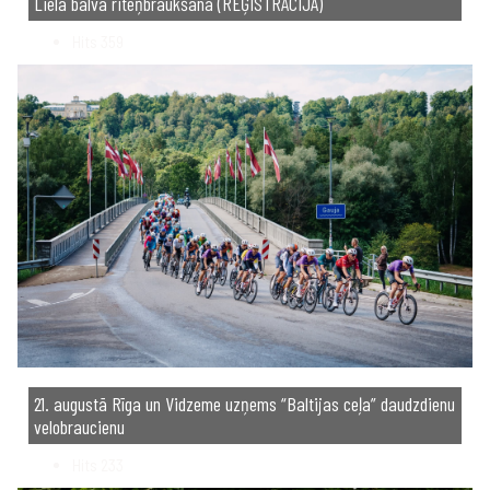
Lielā balva riteņbraukšanā (REĢISTRĀCIJA)
Hits
359
21. augustā Rīga un Vidzeme uzņems “Baltijas ceļa” daudzdienu
velobraucienu
Hits
233