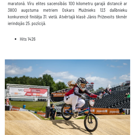
maratonā. Vīru elites sacensībās 100 kilometru garajā distancē ar
3800 augstuma metriem Oskars Muižnieks 123 dalībnieku
konkurencē finišēja 31. vietā. Atvērtajā klasē Jānis Priževoits tikmēr
ierindojās 25. pozīcijā.
Hits
1426