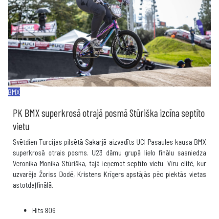
BMX
PK BMX superkrosā otrajā posmā Stūriška izcīna septīto
vietu
Svētdien Turcijas pilsētā Sakarjā aizvadīts UCI Pasaules kausa BMX
superkrosā otrais posms. U23 dāmu grupā lielo finālu sasniedza
Veronika Monika Stūriška, tajā ieņemot septīto vietu. Vīru elitē, kur
uzvarēja Žoriss Dodē, Kristens Krīgers apstājās pēc piektās vietas
astotdaļfinālā.
Hits
806