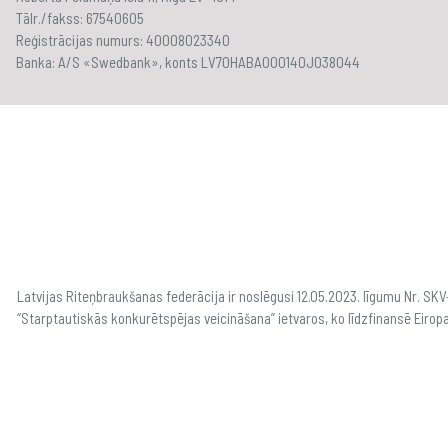
Tālr./fakss: 67540605
Reģistrācijas numurs: 40008023340
Banka: A/S «Swedbank», konts LV70HABA000140J038044
Latvijas Riteņbraukšanas federācija ir noslēgusi 12.05.2023. līgumu Nr. S
“Starptautiskās konkurētspējas veicināšana” ietvaros, ko līdzfinansē Eirop