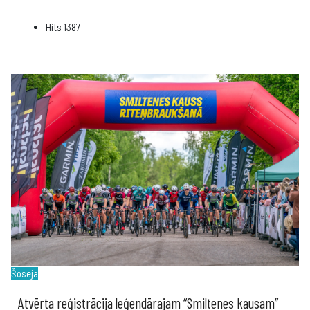
Hits
1387
Šoseja
Atvērta reģistrācija leģendārajam “Smiltenes kausam”