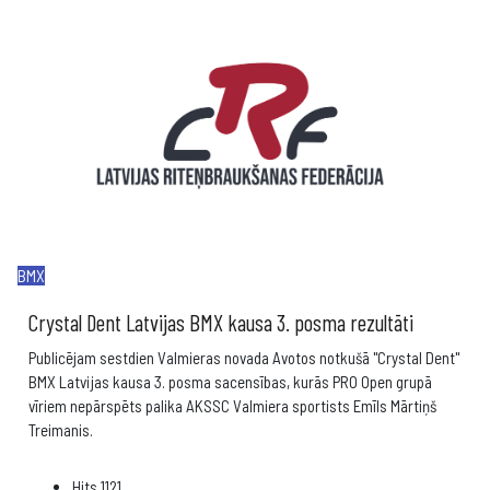
BMX
Crystal Dent Latvijas BMX kausa 3. posma rezultāti
Publicējam sestdien Valmieras novada Avotos notkušā "Crystal Dent"
BMX Latvijas kausa 3. posma sacensības, kurās PRO Open grupā
vīriem nepārspēts palika AKSSC Valmiera sportists Emīls Mārtiņš
Treimanis.
Hits
1121