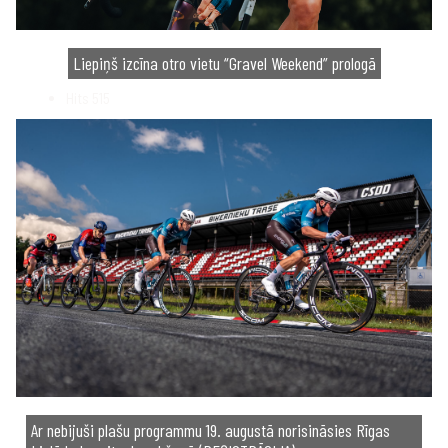
Liepiņš izcīna otro vietu “Gravel Weekend” prologā
Hits
515
Ar nebijuši plašu programmu 19. augustā norisināsies Rīgas