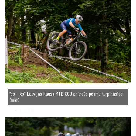
“cb – xp” Latvijas kauss MTB XCO ar trešo posmu turpināsies
Saldū
Hits
276