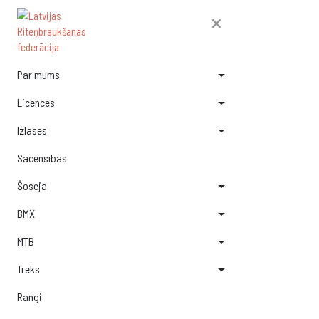
×
Par mums
Licences
Izlases
Sacensības
Šoseja
BMX
MTB
Treks
Rangi