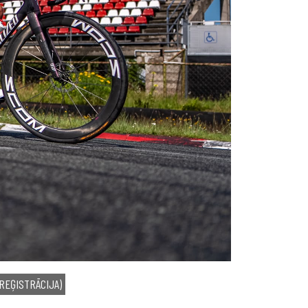
 (REĢISTRĀCIJA)