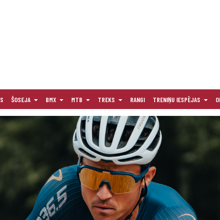
AS
ŠOSEJA
BMX
MTB
TREKS
RANGI
TRENIŅU IESPĒJAS
O