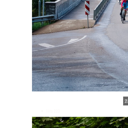
2
Hits
220