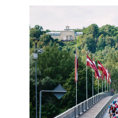
Hits
322