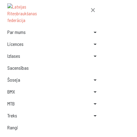
×
Par mums
Licences
Izlases
Sacensības
Šoseja
BMX
MTB
Treks
Rangi