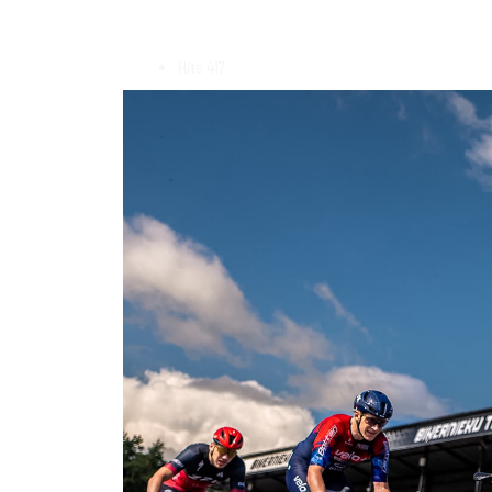
Hits
417