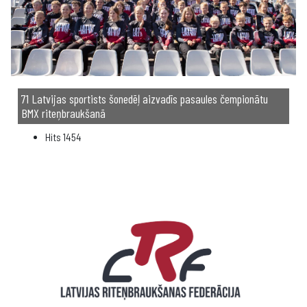
71 Latvijas sportists šonedēļ aizvadīs pasaules čempionātu
BMX riteņbraukšanā
Hits
1454