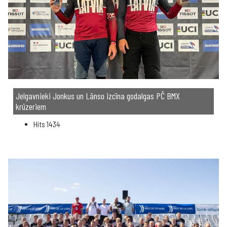
Jelgavnieki Jonkus un Lānso izcīna godalgas PČ BMX
krūzeriem
Hits
1434