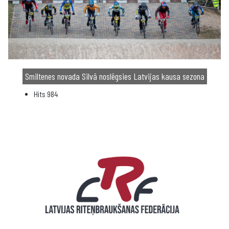
Smiltenes novada Silvā noslēgsies Latvijas kausa sezona
Hits
984