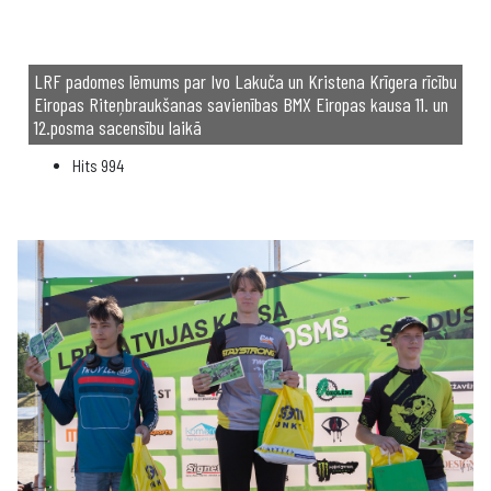
LRF padomes lēmums par Ivo Lakuča un Kristena Krīgera rīcību
Eiropas Riteņbraukšanas savienības BMX Eiropas kausa 11. un
12.posma sacensību laikā
Hits
994