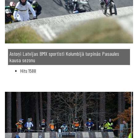
Astoņi Latvijas BMX sportisti Kolumbijā turpinās Pasaules
kausa sezonu
Hits
1588