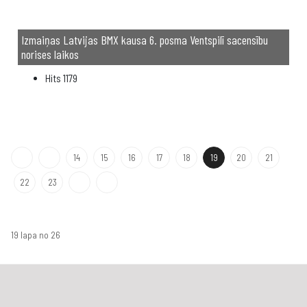
Izmaiņas Latvijas BMX kausa 6. posma Ventspilī sacensību
norises laikos
Hits
1179
14
15
16
17
18
19
20
21
22
23
19 lapa no 26