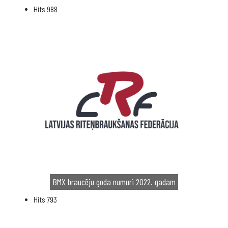
Hits
988
BMX braucēju goda numuri 2022. gadam
Hits
793