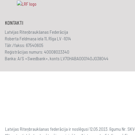
KONTAKTI
Latvijas Riteņbraukšanas Federācija
Roberta Feldmaņa iela 11, Rīga LV -1014
Tālr./fakss: 67540605
Reģistrācijas numurs: 40008023340
Banka: A/S «Swedbank», konts LV70HABA000140J038044
Latvijas Riteņbraukšanas federācija ir noslēgusi 12.05.2023. līgumu Nr. S