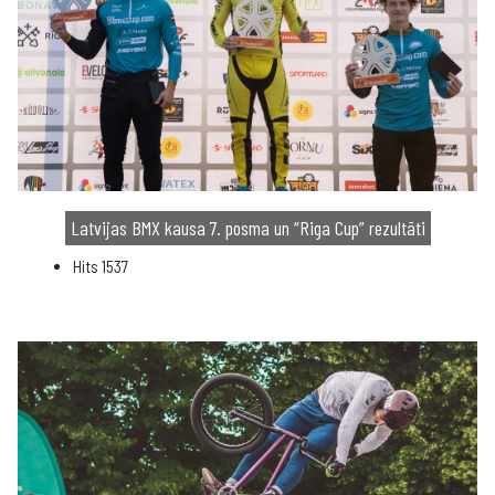
Latvijas BMX kausa 7. posma un “Riga Cup” rezultāti
Hits
1537