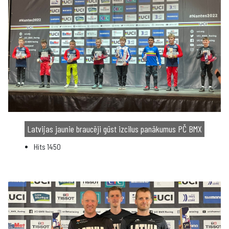
Latvijas jaunie braucēji gūst izcilus panākumus PČ BMX
Hits
1450