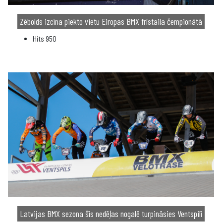
Zēbolds izcīna piekto vietu Eiropas BMX frīstaila čempionātā
Hits
950
Latvijas BMX sezona šīs nedēļas nogalē turpināsies Ventspilī