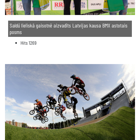
Saldū lieliskā gaisotnē aizvadīts Latvijas kausa BMX astotais
posms
Hits
1269