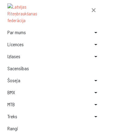
×
Par mums
Licences
Izlases
Sacensības
Šoseja
BMX
MTB
Treks
Rangi