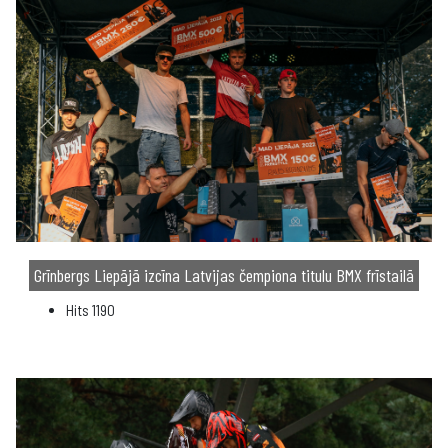
Grīnbergs Liepājā izcīna Latvijas čempiona titulu BMX frīstailā
Hits
1190