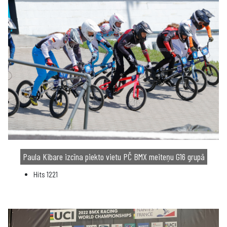
Paula Kibare izcīna piekto vietu PČ BMX meiteņu G16 grupā
Hits
1221