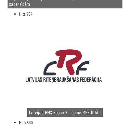
sacensībām
Hits
754
Latvijas BMX kausa 8. posma REZULTĀTI
Hits
869