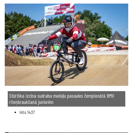
Stūriška izcīna sudraba medaļu pasaules čempionātā BMX
riteņbraukšanā juniorēm
Hits
1437