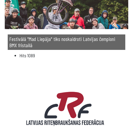
Festivālā "Mad Liepāja" tiks noskaidroti Latvijas čempioni
BMX frīstailā
Hits
1089