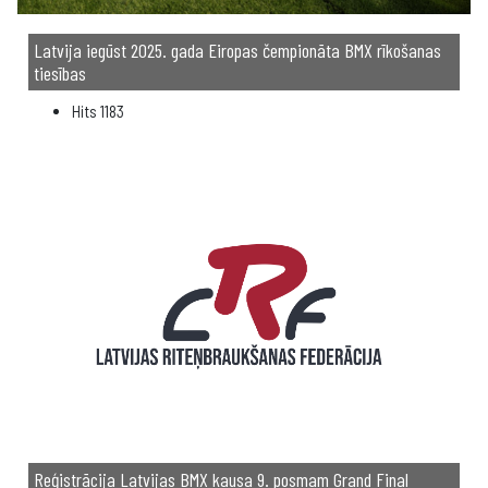
Latvija iegūst 2025. gada Eiropas čempionāta BMX rīkošanas
tiesības
Hits
1183
Reģistrācija Latvijas BMX kausa 9. posmam Grand Final