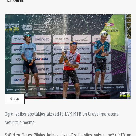
DALĪBNIEKU
ŠOSEJA
Ogrē izcilos apstākļos aizvadīts LVM MTB un Gravel maratona
ceturtais posms
Svētdien Ogres Zilajos kalnos aizvadīts Latvijas valsts mežu MTB un