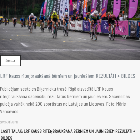
ŠOSEJA
LRF kauss riteņbraukšanā bērniem un jauniešiem REZULTĀTI + BILDES
Publicējam sestdien Biķernieku trasē, Rīgā aizvadītā LRF kauss
riteņbraukšanā sacensību rezultātus bērniem un jauniešiem. Sacensības
pulcēja vairāk nekā 200 sportistus no Latvijas un Lietuvas. Foto: Māris
Vancevičs.
667 SKATĪJUMI
LASĪT TĀLĀK: LRF KAUSS RITEŅBRAUKŠANĀ BĒRNIEM UN JAUNIEŠIEM REZULTĀTI +
BILDES