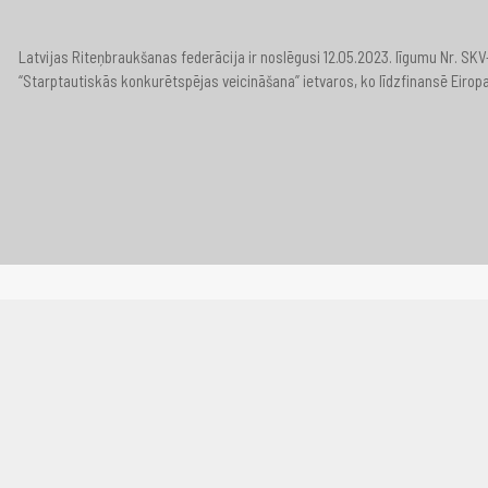
Latvijas Riteņbraukšanas federācija ir noslēgusi 12.05.2023. līgumu Nr. S
“Starptautiskās konkurētspējas veicināšana” ietvaros, ko līdzfinansē Eirop