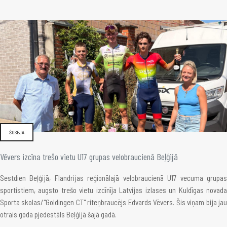
ŠOSEJA
Vēvers izcīna trešo vietu U17 grupas velobraucienā Beļģijā
Sestdien Beļģijā, Flandrijas reģionālajā velobraucienā U17 vecuma grupas
sportistiem, augsto trešo vietu izcīnīja Latvijas izlases un Kuldīgas novada
Sporta skolas/"Goldingen CT" riteņbraucējs Edvards Vēvers. Šis viņam bija jau
otrais goda pjedestāls Beļģijā šajā gadā.