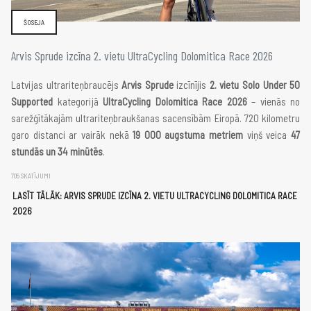
ŠOSEJA
Arvis Sprude izcīna 2. vietu UltraCycling Dolomitica Race 2026
Latvijas ultrariteņbraucējs
Arvis
Sprude
izcīnījis
2.
vietu
Solo
Under
50
Supported
kategorijā
UltraCycling Dolomitica Race 2026
– vienās no
sarežģītākajām ultrariteņbraukšanas sacensībām Eiropā. 720 kilometru
garo distanci ar vairāk nekā
19
000
augstuma
metriem
viņš veica
47
stundās un 34 minūtēs
.
705 SKATĪJUMI
LASĪT TĀLĀK: ARVIS SPRUDE IZCĪNA 2. VIETU ULTRACYCLING DOLOMITICA RACE
2026