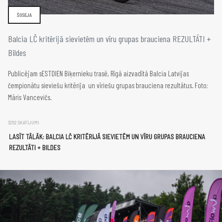
ŠOSEJA
Balcia LČ kritērijā sievietēm un vīru grupas brauciena REZULTĀTI +
Bildes
Publicējam sESTDIEN Biķernieku trasē, Rīgā aizvadītā Balcia Latvijas
čempionātu sieviešu kritērija un vīriešu grupas brauciena rezultātus. Foto:
Māris Vancevičs.
3252 SKATĪJUMI
LASĪT TĀLĀK: BALCIA LČ KRITĒRIJĀ SIEVIETĒM UN VĪRU GRUPAS BRAUCIENA
REZULTĀTI + BILDES