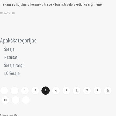
Tiekamies 11. jūlijā Biķernieku trasē – būs īsti velo svētki visai ģimenei!
997 SKATĪJUMI
Apakškategorijas
Šoseja
Rezultāti
Šoseja rangi
LČ Šosejā
1
2
3
4
5
6
7
8
9
10
3 lapa no 174