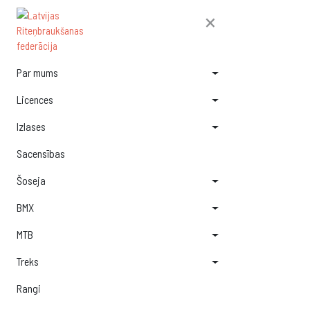
×
Par mums
Licences
Izlases
Sacensības
Šoseja
BMX
MTB
Treks
Rangi