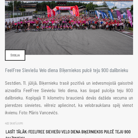
ŠOSEJA
FeelFree Sieviešu Velo diena Biķerniekos pulcē teju 900 dalībnieku
Sestdien, 11. jūlijā, Biķernieku trasē pozitīvā un iedvesmojošā gaisotnē
aizvadīta FeelFree Sieviešu Velo diena, kas šogad pulcēja teju 900
dalībnieku. Kopīgajā 11 kilometru braucienā devās dažāda vecuma un
pieredzes sievietes, vēlreiz apliecinot, ka velobraukšana spēj vienot
ikvienu. Foto: Māris Vancevičs.
402 SKATĪJUMI
LASĪT TĀLĀK: FEELFREE SIEVIEŠU VELO DIENA BIĶERNIEKOS PULCĒ TEJU 900