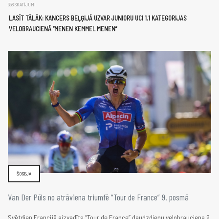
358 SKATĪJUMI
LASĪT TĀLĀK: KANCERS BEĻĢIJĀ UZVAR JUNIORU UCI 1.1 KATEGORIJAS
VELOBRAUCIENĀ “MENEN KEMMEL MENEN”
ŠOSEJA
Van Der Pūls no atrāviena triumfē “Tour de France” 9. posmā
Svētdien Francijā aizvadīts “Tour de France” daudzdienu velobrauciena 9.