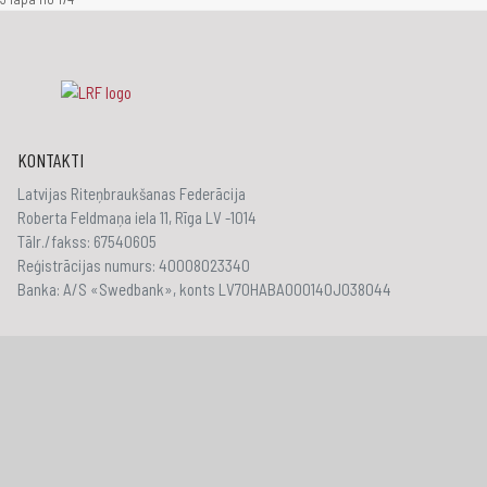
KONTAKTI
Latvijas Riteņbraukšanas Federācija
Roberta Feldmaņa iela 11, Rīga LV -1014
Tālr./fakss: 67540605
Reģistrācijas numurs: 40008023340
Banka: A/S «Swedbank», konts LV70HABA000140J038044