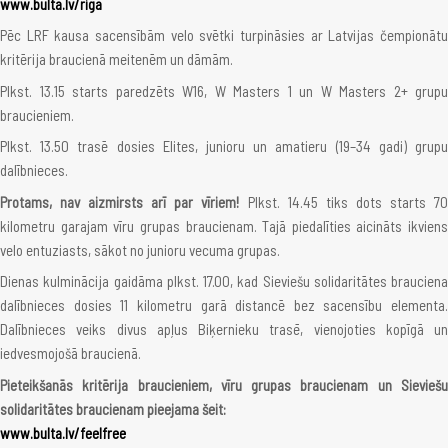
www.bulta.lv/riga
Pēc LRF kausa sacensībām velo svētki turpināsies ar Latvijas čempionātu
kritērija braucienā meitenēm un dāmām.
Plkst. 13.15 starts paredzēts W16, W Masters 1 un W Masters 2+ grupu
braucieniem.
Plkst. 13.50 trasē dosies Elites, junioru un amatieru (19–34 gadi) grupu
dalībnieces.
Protams, nav aizmirsts arī par vīriem!
Plkst. 14.45 tiks dots starts 7
kilometru garajam vīru grupas braucienam. Tajā piedalīties aicināts ikviens
velo entuziasts, sākot no junioru vecuma grupas.
Dienas kulminācija gaidāma plkst. 17.00, kad Sieviešu solidaritātes brauciena
dalībnieces dosies 11 kilometru garā distancē bez sacensību elementa.
Dalībnieces veiks divus apļus Biķernieku trasē, vienojoties kopīgā un
iedvesmojošā braucienā.
Pieteikšanās kritērija braucieniem, vīru grupas braucienam un Sieviešu
solidaritātes braucienam pieejama šeit:
www.bulta.lv/feelfree