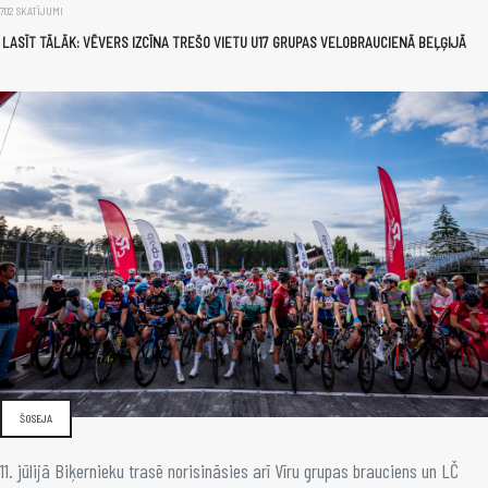
702 SKATĪJUMI
LASĪT TĀLĀK: VĒVERS IZCĪNA TREŠO VIETU U17 GRUPAS VELOBRAUCIENĀ BEĻĢIJĀ
ŠOSEJA
11. jūlijā Biķernieku trasē norisināsies arī Vīru grupas brauciens un LČ