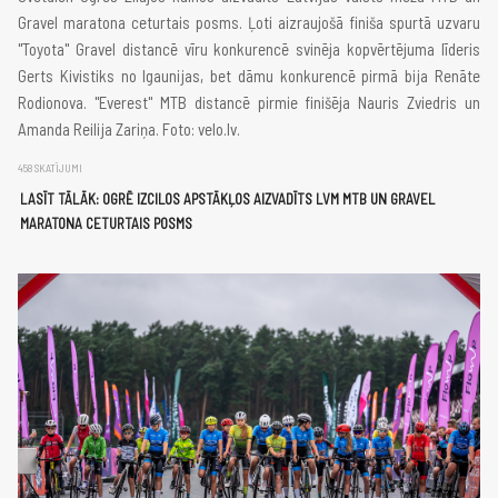
Gravel maratona ceturtais posms. Ļoti aizraujošā finiša spurtā uzvaru
"Toyota" Gravel distancē vīru konkurencē svinēja kopvērtējuma līderis
Gerts Kivistiks no Igaunijas, bet dāmu konkurencē pirmā bija Renāte
Rodionova. "Everest" MTB distancē pirmie finišēja Nauris Zviedris un
Amanda Reilija Zariņa. Foto: velo.lv.
458 SKATĪJUMI
LASĪT TĀLĀK: OGRĒ IZCILOS APSTĀKĻOS AIZVADĪTS LVM MTB UN GRAVEL
MARATONA CETURTAIS POSMS