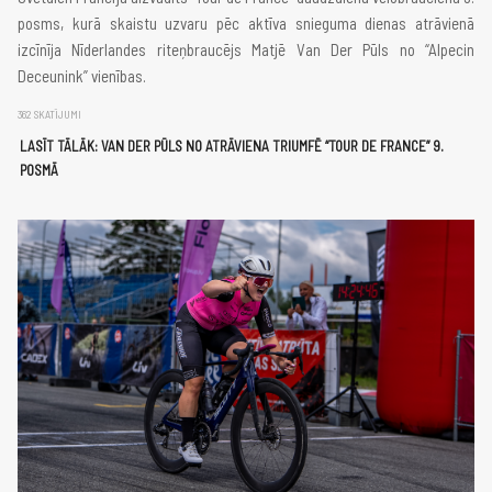
posms, kurā skaistu uzvaru pēc aktīva snieguma dienas atrāvienā
izcīnīja Nīderlandes riteņbraucējs Matjē Van Der Pūls no “Alpecin
Deceunink” vienības.
362 SKATĪJUMI
LASĪT TĀLĀK: VAN DER PŪLS NO ATRĀVIENA TRIUMFĒ “TOUR DE FRANCE” 9.
POSMĀ