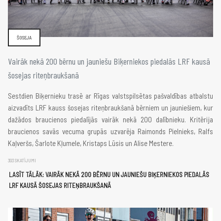
ŠOSEJA
Vairāk nekā 200 bērnu un jauniešu Biķerniekos piedalās LRF kausā
šosejas riteņbraukšanā
Sestdien Biķernieku trasē ar Rīgas valstspilsētas pašvaldības atbalstu
aizvadīts LRF kauss šosejas riteņbraukšanā bērniem un jauniešiem, kur
dažādos braucienos piedalījās vairāk nekā 200 dalībnieku. Kritērija
braucienos savās vecuma grupās uzvarēja Raimonds Pielnieks, Ralfs
Kaļveršs, Šarlote Kļumele, Kristaps Lūsis un Alise Mestere.
303 SKATĪJUMI
LASĪT TĀLĀK: VAIRĀK NEKĀ 200 BĒRNU UN JAUNIEŠU BIĶERNIEKOS PIEDALĀS
LRF KAUSĀ ŠOSEJAS RITEŅBRAUKŠANĀ