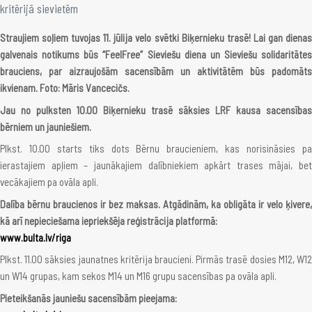
kritērijā sievietēm
Straujiem soļiem tuvojas 11. jūlija velo svētki Biķernieku trasē! Lai gan dienas
galvenais notikums būs “FeelFree” Sieviešu diena un Sieviešu solidaritātes
brauciens, par aizraujošām sacensībām un aktivitātēm būs padomāts
ikvienam. Foto: Māris Vancecičs.
Jau no pulksten 10.00 Biķernieku trasē sāksies LRF kausa sacensības
bērniem un jauniešiem.
Plkst. 10.00 starts tiks dots Bērnu braucieniem, kas norisināsies pa
ierastajiem apļiem – jaunākajiem dalībniekiem apkārt trases mājai, bet
vecākajiem pa ovāla apli.
Dalība bērnu braucienos ir bez maksas. Atgādinām, ka obligāta ir velo ķivere,
kā arī nepieciešama iepriekšēja reģistrācija platformā:
www.bulta.lv/riga
Plkst. 11.00 sāksies jaunatnes kritērija braucieni. Pirmās trasē dosies M12, W12
un W14 grupas, kam sekos M14 un M16 grupu sacensības pa ovāla apli.
Pieteikšanās jauniešu sacensībām pieejama: