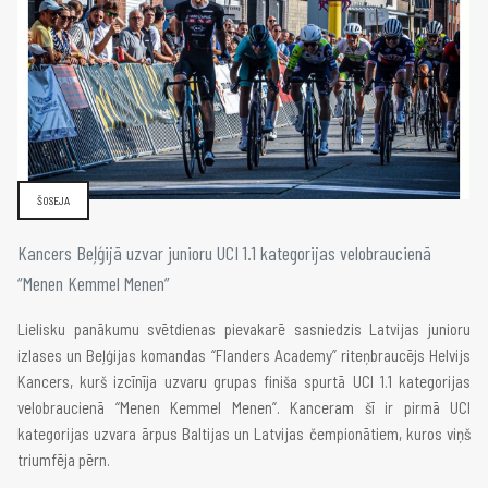
ŠOSEJA
Kancers Beļģijā uzvar junioru UCI 1.1 kategorijas velobraucienā
“Menen Kemmel Menen”
Lielisku panākumu svētdienas pievakarē sasniedzis Latvijas junioru
izlases un Beļģijas komandas “Flanders Academy” riteņbraucējs Helvijs
Kancers, kurš izcīnīja uzvaru grupas finiša spurtā UCI 1.1 kategorijas
velobraucienā “Menen Kemmel Menen”. Kanceram šī ir pirmā UCI
kategorijas uzvara ārpus Baltijas un Latvijas čempionātiem, kuros viņš
triumfēja pērn.