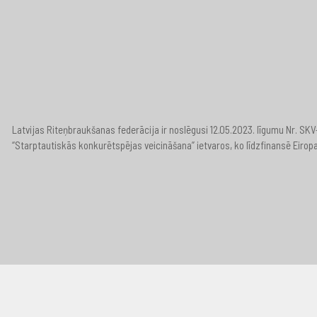
Latvijas Riteņbraukšanas federācija ir noslēgusi 12.05.2023. līgumu Nr. S
“Starptautiskās konkurētspējas veicināšana” ietvaros, ko līdzfinansē Eirop