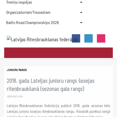
Treniņu iespējas
Organizatoriem/Tiesnešiem
Baltic Road Championships 2026
JUNIORU RANGS
2018. gada Latvijas junioru rangs šosejas
riteņbraukšanā (sezonas gala rangs)
2938 SKATĪJUMI
Latvijas Riteņbraukšanas federācija publicē 2018. gada sezonas lielo
Latvijas junioru šosejas riteņbraukšanas rangu. Visvairāk punktus rangā
sakrājis Arvis Rendors, kuram seko Alekss Krasts un Kristaps Siltumēns.