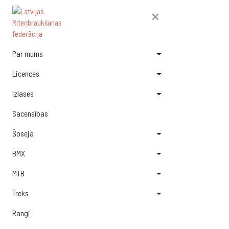
×
Par mums
Licences
Izlases
Sacensības
Šoseja
BMX
MTB
Treks
Rangi