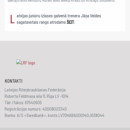
L
atvijas junioru izlases galvenā trenera Jāņa Veides
sagatavotais rangs atrodams
ŠEIT
:
KONTAKTI
Latvijas Riteņbraukšanas Federācija
Roberta Feldmaņa iela 11, Rīga LV -1014
Tālr./fakss: 67540605
Reģistrācijas numurs: 40008023340
Banka: A/S «Swedbank», konts LV70HABA000140J038044