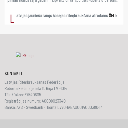
L
atvijas jauniešu rangs šosejas riteņbraukšanā atrodams
ŠEIT
:
KONTAKTI
Latvijas Riteņbraukšanas Federācija
Roberta Feldmaņa iela 11, Rīga LV -1014
Tālr./fakss: 67540605
Reģistrācijas numurs: 40008023340
Banka: A/S «Swedbank», konts LV70HABA000140J038044