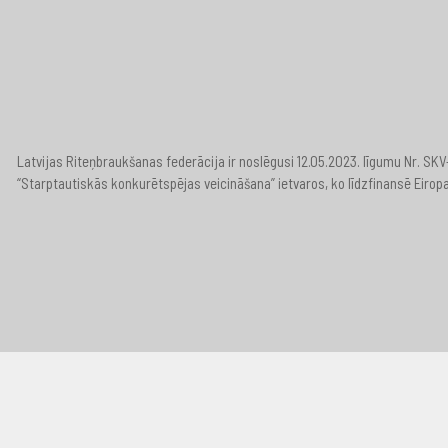
Latvijas Riteņbraukšanas federācija ir noslēgusi 12.05.2023. līgumu Nr. S
“Starptautiskās konkurētspējas veicināšana” ietvaros, ko līdzfinansē Eirop