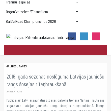
Treniņu iespējas
Organizatoriem/Tiesnešiem
Baltic Road Championships 2026
JAUNIEŠU RANGS
2018. gada sezonas noslēguma Latvijas jauniešu
rangs šosejas riteņbraukšanā
3040 SKATĪJUMI
Publicējam Latvijas jaunatnes izlases galvenā trenera Mārtiņa Trautmaņa
sagatavoto Latvijas jauniešu rangu šosejas riteņbraukšanā. Ranga
pirmais numus šajā gadā ir "MSĢ/ RRS Grīva" sportists Roberts Andersons.