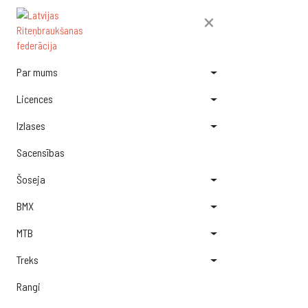
×
Par mums
Licences
Izlases
Sacensības
Šoseja
BMX
MTB
Treks
Rangi