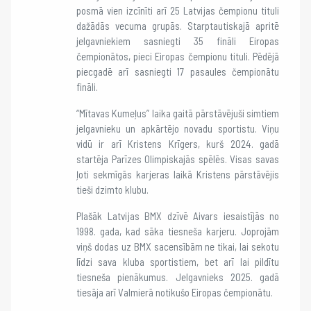
posmā vien izcīnīti arī 25 Latvijas čempionu tituli
dažādās vecuma grupās. Starptautiskajā apritē
jelgavniekiem sasniegti 35 fināli Eiropas
čempionātos, pieci Eiropas čempionu tituli. Pēdējā
piecgadē arī sasniegti 17 pasaules čempionātu
fināli.
“Mītavas Kumeļus” laika gaitā pārstāvējuši simtiem
jelgavnieku un apkārtējo novadu sportistu. Viņu
vidū ir arī Kristens Krīgers, kurš 2024. gadā
startēja Parīzes Olimpiskajās spēlēs. Visas savas
ļoti sekmīgās karjeras laikā Kristens pārstāvējis
tieši dzimto klubu.
Plašāk Latvijas BMX dzīvē Aivars iesaistījās no
1998. gada, kad sāka tiesneša karjeru. Joprojām
viņš dodas uz BMX sacensībām ne tikai, lai sekotu
līdzi sava kluba sportistiem, bet arī lai pildītu
tiesneša pienākumus. Jelgavnieks 2025. gadā
tiesāja arī Valmierā notikušo Eiropas čempionātu.