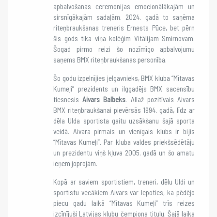
apbalvošanas ceremonijas emocionālākajām un
sirsnīgākajām sadaļām. 2024. gadā to saņēma
riteņbraukšanas treneris Ernests Pūce, bet pērn
šis gods tika viņa kolēģim Vitālijam Smirnovam.
Šogad pirmo reizi šo nozīmīgo apbalvojumu
saņems BMX riteņbraukšanas personība.
Šo godu izpelnījies jelgavnieks, BMX kluba “Mītavas
Kumeļi” prezidents un ilggadējs BMX sacensību
tiesnesis
Aivars Balbeks
. Allaž pozitīvais Aivars
BMX riteņbraukšanai pievērsās 1994. gadā, līdz ar
dēla Ulda sportista gaitu uzsākšanu šajā sporta
veidā. Aivara pirmais un vienīgais klubs ir bijis
“Mītavas Kumeļi”. Par kluba valdes priekšsēdētāju
un prezidentu viņš kļuva 2005. gadā un šo amatu
ieņem joprojām.
Kopā ar saviem sportistiem, treneri, dēlu Uldi un
sportistu vecākiem Aivars var lepoties, ka pēdējo
piecu gadu laikā “Mītavas Kumeļi” trīs reizes
izcīnījuši Latvijas klubu čempiona titulu. Šajā laika