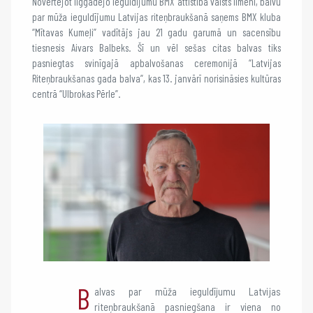
Novērtējot ilggadējo ieguldījumu BMX attīstībā valsts līmenī, balvu
par mūža ieguldījumu Latvijas riteņbraukšanā saņems BMX kluba
“Mītavas Kumeļi” vadītājs jau 21 gadu garumā un sacensību
tiesnesis Aivars Balbeks. Šī un vēl sešas citas balvas tiks
pasniegtas svinīgajā apbalvošanas ceremonijā “Latvijas
Riteņbraukšanas gada balva”, kas 13. janvārī norisināsies kultūras
centrā “Ulbrokas Pērle”.
B
alvas par mūža ieguldījumu Latvijas
riteņbraukšanā pasniegšana ir viena no