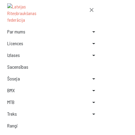
×
Par mums
Licences
Izlases
Sacensības
Šoseja
BMX
MTB
Treks
Rangi