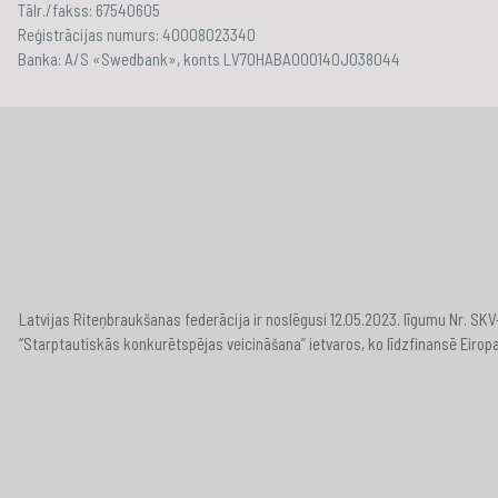
Tālr./fakss: 67540605
Reģistrācijas numurs: 40008023340
Banka: A/S «Swedbank», konts LV70HABA000140J038044
Latvijas Riteņbraukšanas federācija ir noslēgusi 12.05.2023. līgumu Nr. S
“Starptautiskās konkurētspējas veicināšana” ietvaros, ko līdzfinansē Eirop