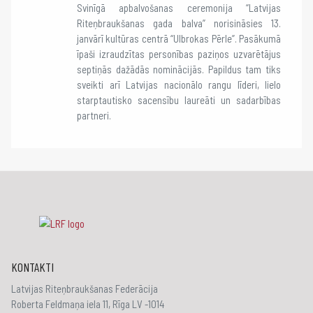
Svinīgā apbalvošanas ceremonija “Latvijas
Riteņbraukšanas gada balva” norisināsies 13.
janvārī kultūras centrā “Ulbrokas Pērle”. Pasākumā
īpaši izraudzītas personības paziņos uzvarētājus
septiņās dažādās nominācijās. Papildus tam tiks
sveikti arī Latvijas nacionālo rangu līderi, lielo
starptautisko sacensību laureāti un sadarbības
partneri.
KONTAKTI
Latvijas Riteņbraukšanas Federācija
Roberta Feldmaņa iela 11, Rīga LV -1014