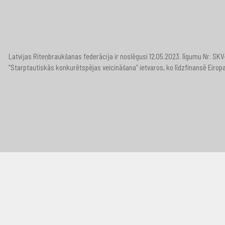
Latvijas Riteņbraukšanas federācija ir noslēgusi 12.05.2023. līgumu Nr. S
“Starptautiskās konkurētspējas veicināšana” ietvaros, ko līdzfinansē Eirop