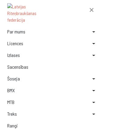
×
Par mums
Licences
Izlases
Sacensības
Šoseja
BMX
MTB
Treks
Rangi