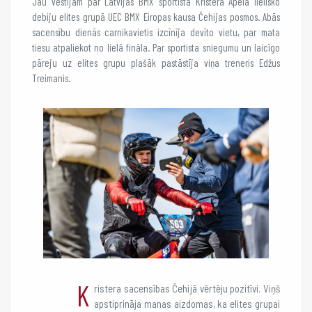
Jau vēstījām par Latvijas BMX sportista Kristera Apela lielisko
debiju elites grupā UEC BMX Eiropas kausa Čehijas posmos. Abās
sacensību dienās carnikavietis izcīnīja devīto vietu, par mata
tiesu atpaliekot no lielā fināla. Par sportista sniegumu un laicīgo
pāreju uz elites grupu plašāk pastāstīja viņa treneris Edžus
Treimanis.
K
ristera sacensības Čehijā vērtēju pozitīvi. Viņš
apstiprināja manas aizdomas, ka elites grupai