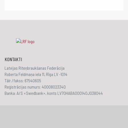
KONTAKTI
Latvijas Riteņbraukšanas Federācija
Roberta Feldmaņa iela 11, Rīga LV -1014
Tālr./fakss: 67540605
Reģistrācijas numurs: 40008023340
Banka: A/S «Swedbank», konts LV70HABA000140J038044