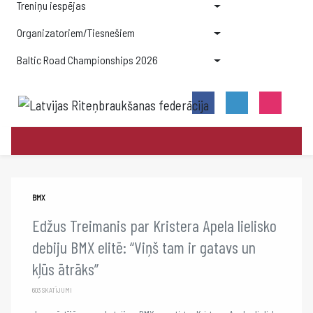
Treniņu iespējas
Organizatoriem/Tiesnešiem
Baltic Road Championships 2026
BMX
Edžus Treimanis par Kristera Apela lielisko
debiju BMX elitē: “Viņš tam ir gatavs un
kļūs ātrāks”
603 SKATĪJUMI