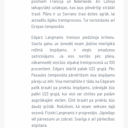
posmiem Francijā un Nīderlandē. Arī Latvijā
laikapstākļi uzlabojas, kas ļaus pilnvērtīgi strādāt
trasē. Plāns ir uz Sarrians trasi doties agrāk, lai
aizvadītu ilgāku treniņprocesu. Tur norisināsies arī
Eiropas čempionāts.
Edgars Langmanis treniņos piedzīvoja kritienu.
Sasita galvu, un šonedēļ viņam jādzīvo mierīgākā
režīmā. Iespējams, ir viegls smadzeņu
satricinājums. Ja viss noritēs pēc plāna,
nākamnedēļ viņš būs atpakaļ treniņprocesā uz 100
procentiem. Edgars šobrīd paliek U23 grupā. Pēc
Pasaules čempionāta pārvērtēsim viņa iespējamo
pāreju uz eliti. Viņa mentalitāte ir tāda, ka Edgaram
patīk braukt pa priekšu. Iespējams, izdevīgāk būs
palikt U23 grupā, kur viņš var cīnīties par pašām
augstākajām vietām. Elitē braukt pa priekšu būs
daudz grūtāk. Redzēsim, kā viņam veiksies šajā
sezonā. Fiziski Langmanis ir progresējis. Jāpielāgo
vēl pārnesumi un zobrati. Svarīga ir arī pārliecības
atgūšana.