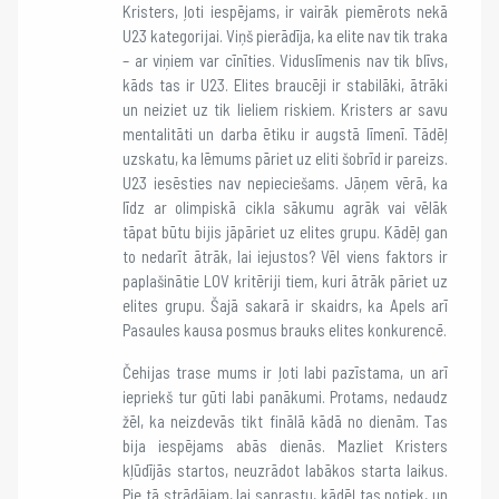
Kristers, ļoti iespējams, ir vairāk piemērots nekā
U23 kategorijai. Viņš pierādīja, ka elite nav tik traka
– ar viņiem var cīnīties. Viduslīmenis nav tik blīvs,
kāds tas ir U23. Elites braucēji ir stabilāki, ātrāki
un neiziet uz tik lieliem riskiem. Kristers ar savu
mentalitāti un darba ētiku ir augstā līmenī. Tādēļ
uzskatu, ka lēmums pāriet uz eliti šobrīd ir pareizs.
U23 iesēsties nav nepieciešams. Jāņem vērā, ka
līdz ar olimpiskā cikla sākumu agrāk vai vēlāk
tāpat būtu bijis jāpāriet uz elites grupu. Kādēļ gan
to nedarīt ātrāk, lai iejustos? Vēl viens faktors ir
paplašinātie LOV kritēriji tiem, kuri ātrāk pāriet uz
elites grupu. Šajā sakarā ir skaidrs, ka Apels arī
Pasaules kausa posmus brauks elites konkurencē.
Čehijas trase mums ir ļoti labi pazīstama, un arī
iepriekš tur gūti labi panākumi. Protams, nedaudz
žēl, ka neizdevās tikt finālā kādā no dienām. Tas
bija iespējams abās dienās. Mazliet Kristers
kļūdījās startos, neuzrādot labākos starta laikus.
Pie tā strādājam, lai saprastu, kādēļ tas notiek, un