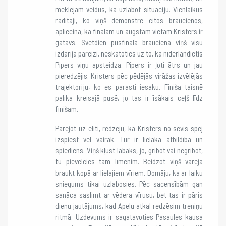
meklējam veidus, kā uzlabot situāciju. Vienlaikus
rādītāji, ko viņš demonstrē citos braucienos,
apliecina, ka finālam un augstām vietām Kristers ir
gatavs. Svētdien pusfināla braucienā viņš visu
izdarīja pareizi, neskatoties uz to, ka nīderlandietis
Pipers viņu apsteidza. Pipers ir ļoti ātrs un jau
pieredzējis. Kristers pēc pēdējās virāžas izvēlējās
trajektoriju, ko es parasti iesaku. Finiša taisnē
palika kreisajā pusē, jo tas ir īsākais ceļš līdz
finišam.
Pārejot uz eliti, redzēju, ka Kristers no sevis spēj
izspiest vēl vairāk. Tur ir lielāka atbildība un
spiediens. Viņš kļūst labāks, jo, gribot vai negribot,
tu pievelcies tam līmenim. Beidzot viņš varēja
braukt kopā ar lielajiem vīriem. Domāju, ka ar laiku
sniegums tikai uzlabosies. Pēc sacensībām gan
sanāca saslimt ar vēdera vīrusu, bet tas ir pāris
dienu jautājums, kad Apelu atkal redzēsim treniņu
ritmā. Uzdevums ir sagatavoties Pasaules kausa