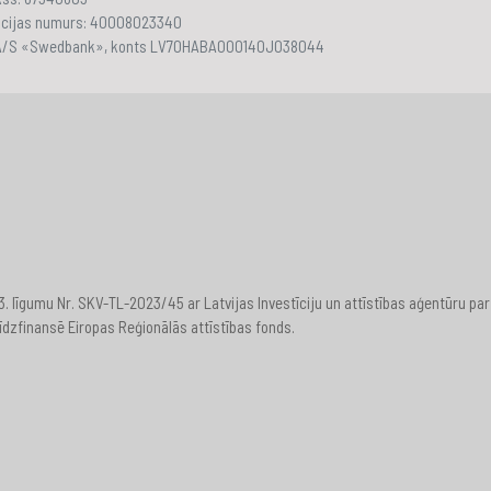
ācijas numurs: 40008023340
 A/S «Swedbank», konts LV70HABA000140J038044
23. līgumu Nr. SKV-TL-2023/45 ar Latvijas Investīciju un attīstības aģentūru
īdzfinansē Eiropas Reģionālās attīstības fonds.