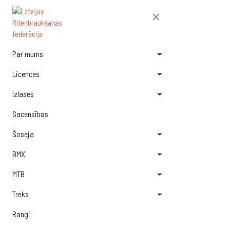
×
Par mums
Licences
Izlases
Sacensības
Šoseja
BMX
MTB
Treks
Rangi