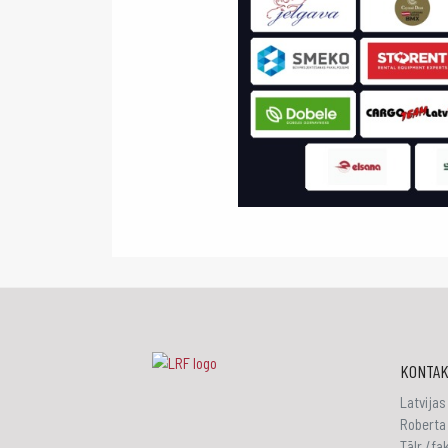
KONTAK
Latvijas
Roberta 
Tālr./f