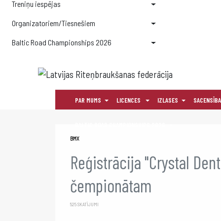
Treniņu iespējas
Organizatoriem/Tiesnešiem
Baltic Road Championships 2026
PAR MUMS
LICENCES
IZLASES
SACENSĪB
BALTIC ROAD CHAMPIONSHIPS 2026
BMX
Reģistrācija "Crystal De
čempionātam
525 SKATĪJUMI