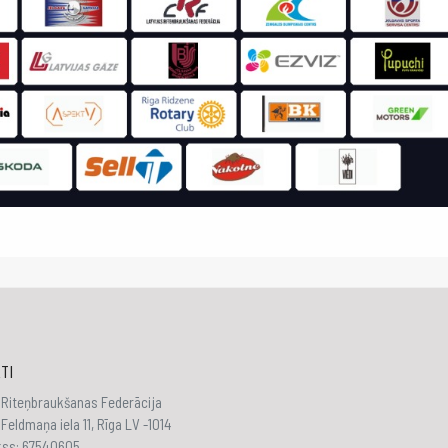
TI
 Riteņbraukšanas Federācija
Feldmaņa iela 11, Rīga LV -1014
akss: 67540605