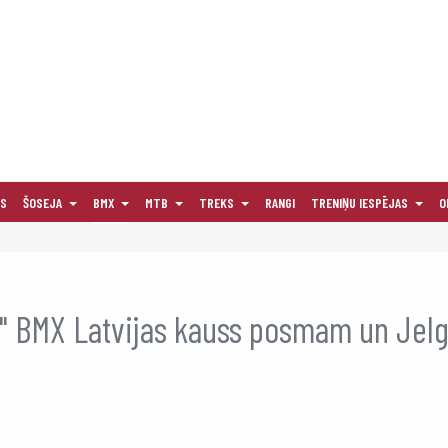
AS
ŠOSEJA
BMX
MTB
TREKS
RANGI
TRENIŅU IESPĒJAS
O
nt" BMX Latvijas kauss posmam un Jel