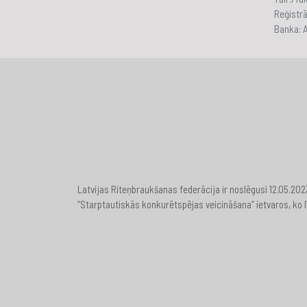
Reģistr
Banka:
Latvijas Riteņbraukšanas federācija ir noslēgusi 12.05.20
“Starptautiskās konkurētspējas veicināšana” ietvaros, ko l