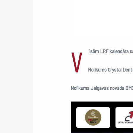
V
isām LRF kalendāra s
Nolikums Crystal Den
Nolikums Jelgavas novada B