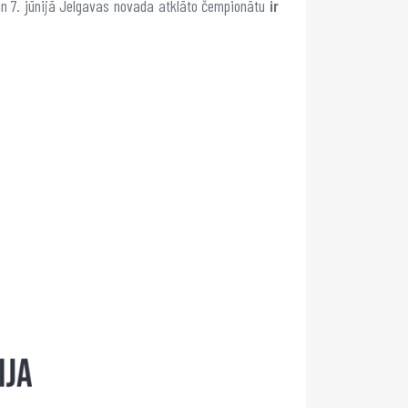
un 7. jūnijā Jelgavas novada atklāto čempionātu
ir