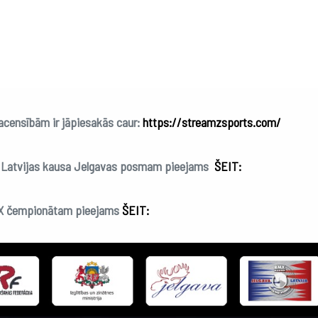
acensībām ir jāpiesakās caur:
https://streamzsports.com/
t Latvijas kausa Jelgavas posmam pieejams
ŠEIT:
MX čempionātam pieejams
ŠEIT: