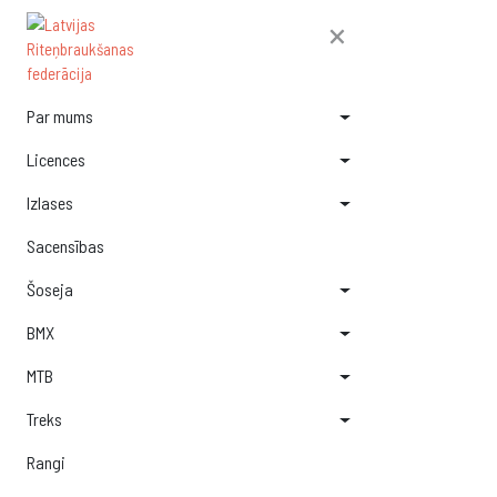
×
Par mums
Licences
Izlases
Sacensības
Šoseja
BMX
MTB
Treks
Rangi