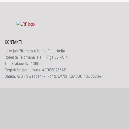
KONTAKTI
Latvijas Riteņbraukšanas Federācija
Roberta Feldmaņa iela 11, Rīga LV -1014
Tālr./fakss: 67540605
Reģistrācijas numurs: 40008023340
Banka: A/S «Swedbank», konts LV70HABA000140J038044