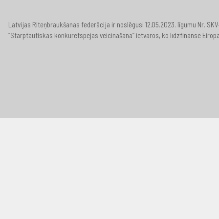
Latvijas Riteņbraukšanas federācija ir noslēgusi 12.05.2023. līgumu Nr. S
“Starptautiskās konkurētspējas veicināšana” ietvaros, ko līdzfinansē Eirop