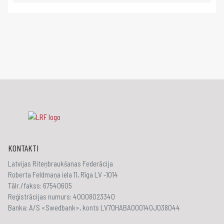
KONTAKTI
Latvijas Riteņbraukšanas Federācija
Roberta Feldmaņa iela 11, Rīga LV -1014
Tālr./fakss: 67540605
Reģistrācijas numurs: 40008023340
Banka: A/S «Swedbank», konts LV70HABA000140J038044