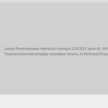
Latvijas Riteņbraukšanas federācija ir noslēgusi 12.05.2023. līgumu Nr. S
“Starptautiskās konkurētspējas veicināšana” ietvaros, ko līdzfinansē Eirop