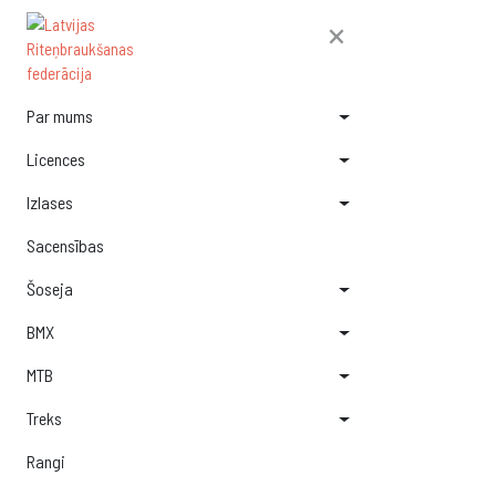
×
Par mums
Licences
Izlases
Sacensības
Šoseja
BMX
MTB
Treks
Rangi