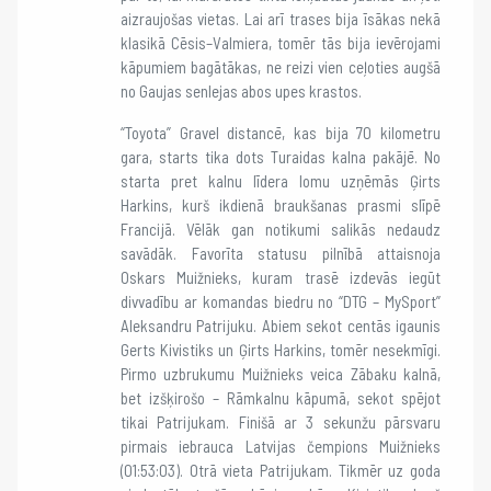
aizraujošas vietas. Lai arī trases bija īsākas nekā
klasikā Cēsis–Valmiera, tomēr tās bija ievērojami
kāpumiem bagātākas, ne reizi vien ceļoties augšā
no Gaujas senlejas abos upes krastos.
“Toyota” Gravel distancē, kas bija 70 kilometru
gara, starts tika dots Turaidas kalna pakājē. No
starta pret kalnu līdera lomu uzņēmās Ģirts
Harkins, kurš ikdienā braukšanas prasmi slīpē
Francijā. Vēlāk gan notikumi salikās nedaudz
savādāk. Favorīta statusu pilnībā attaisnoja
Oskars Muižnieks, kuram trasē izdevās iegūt
divvadību ar komandas biedru no “DTG – MySport”
Aleksandru Patrijuku. Abiem sekot centās igaunis
Gerts Kivistiks un Ģirts Harkins, tomēr nesekmīgi.
Pirmo uzbrukumu Muižnieks veica Zābaku kalnā,
bet izšķirošo – Rāmkalnu kāpumā, sekot spējot
tikai Patrijukam. Finišā ar 3 sekunžu pārsvaru
pirmais iebrauca Latvijas čempions Muižnieks
(01:53:03). Otrā vieta Patrijukam. Tikmēr uz goda