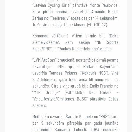
“Latvian Cycling Girls” pārstāve Monta Pauloviča,
kura pirmā posma uzvarētāju Amandu Reiliju
Zariņu no “Feelfree.lv” apsteidza par 14 sekundēm.
Trešo vietu izcīnīja Dace Almane (+00:00:42).
Komandu vērtējumā vīriem pirmie bija “Dako
Ziemeļvidzeme”, kam sekoja “NN Sporta
klubs/RRS” un “Rankas Kartonfabrikas” vienība.
“LVM Atpūtas” braucienā, nestartējot pirmā posma
uzvarētājam M14 grupā Ralfam Kaļveršam,
uzvarēja Tomass Pekuss (“Ķekavas NSS”). Viņš
25,3 kilometru garo trasi veica 56 minūtēs un 6
sekundēs. Otrais viņa grupā bija Emīls Francis no
“MTB Grobiņa” (+00:00:15), bet trešais –
“VeloLifestyle/Smiltenes BJSS” pārstāvis Edžus
Klieders.
Meitenēm uzvarēja Šarlote Kļumele no “RRS”, kura
par 9 sekundēm pārspēja par gadu jaunāko
smiltenieti Samantu Luberti. TOP3 noslēdza