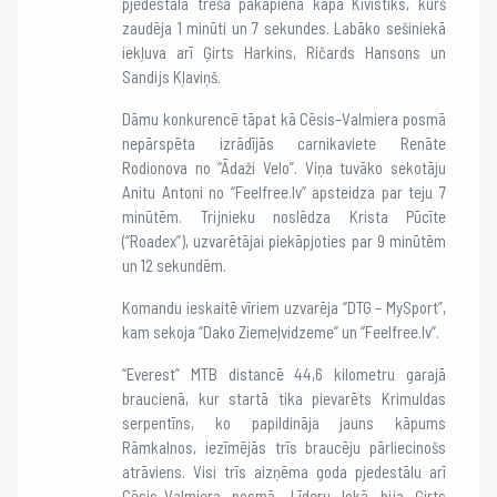
pjedestāla trešā pakāpiena kāpa Kivistiks, kurš
zaudēja 1 minūti un 7 sekundes. Labāko sešiniekā
iekļuva arī Ģirts Harkins, Ričards Hansons un
Sandijs Kļaviņš.
Dāmu konkurencē tāpat kā Cēsis–Valmiera posmā
nepārspēta izrādījās carnikaviete Renāte
Rodionova no “Ādaži Velo”. Viņa tuvāko sekotāju
Anitu Antoni no “Feelfree.lv” apsteidza par teju 7
minūtēm. Trijnieku noslēdza Krista Pūcīte
(“Roadex”), uzvarētājai piekāpjoties par 9 minūtēm
un 12 sekundēm.
Komandu ieskaitē vīriem uzvarēja “DTG – MySport”,
kam sekoja “Dako Ziemeļvidzeme” un “Feelfree.lv”.
“Everest” MTB distancē 44,6 kilometru garajā
braucienā, kur startā tika pievarēts Krimuldas
serpentīns, ko papildināja jauns kāpums
Rāmkalnos, iezīmējās trīs braucēju pārliecinošs
atrāviens. Visi trīs aizņēma goda pjedestālu arī
Cēsis–Valmiera posmā. Līderu lokā bija Ģirts