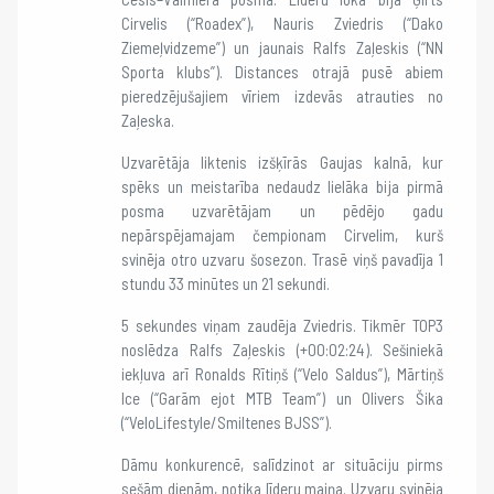
Cirvelis (“Roadex”), Nauris Zviedris (“Dako
Ziemeļvidzeme”) un jaunais Ralfs Zaļeskis (“NN
Sporta klubs”). Distances otrajā pusē abiem
pieredzējušajiem vīriem izdevās atrauties no
Zaļeska.
Uzvarētāja liktenis izšķīrās Gaujas kalnā, kur
spēks un meistarība nedaudz lielāka bija pirmā
posma uzvarētājam un pēdējo gadu
nepārspējamajam čempionam Cirvelim, kurš
svinēja otro uzvaru šosezon. Trasē viņš pavadīja 1
stundu 33 minūtes un 21 sekundi.
5 sekundes viņam zaudēja Zviedris. Tikmēr TOP3
noslēdza Ralfs Zaļeskis (+00:02:24). Sešiniekā
iekļuva arī Ronalds Rītiņš (“Velo Saldus”), Mārtiņš
Ice (“Garām ejot MTB Team”) un Olivers Šika
(“VeloLifestyle/Smiltenes BJSS”).
Dāmu konkurencē, salīdzinot ar situāciju pirms
sešām dienām, notika līderu maiņa. Uzvaru svinēja