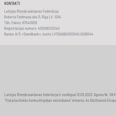
KONTAKTI
Latvijas Riteņbraukšanas Federācija
Roberta Feldmaņa iela 11, Rīga LV -1014
Tālr./fakss: 67540605
Reģistrācijas numurs: 40008023340
Banka: A/S «Swedbank», konts LV70HABA000140J038044
Latvijas Riteņbraukšanas federācija ir noslēgusi 12.05.2023. līgumu Nr. S
“Starptautiskās konkurētspējas veicināšana” ietvaros, ko līdzfinansē Eirop