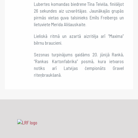
Lubertes komandas biedrene Tīna Teiviša, finišējot
26 sekundes aiz uzvarētājas. Jaunākajās grupās
pirmās vietas guva talsinieks Emīls Freibergs un
lietuviete Merida Ališauskaite.
Lieliskā ritmā un azartā aizritēja arī “Maxima”
bērnu braucieni.
Sezonas turpinājums gaidāms 20. jūnijā Rankā,
“Rankas Kartonfabrika” posmā, kura ietvaros
notiks arī Latvijas čempionāts Gravel
riteņbraukšanā.