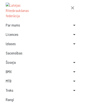
×
Par mums
Licences
Izlases
Sacensības
Šoseja
BMX
MTB
Treks
Rangi