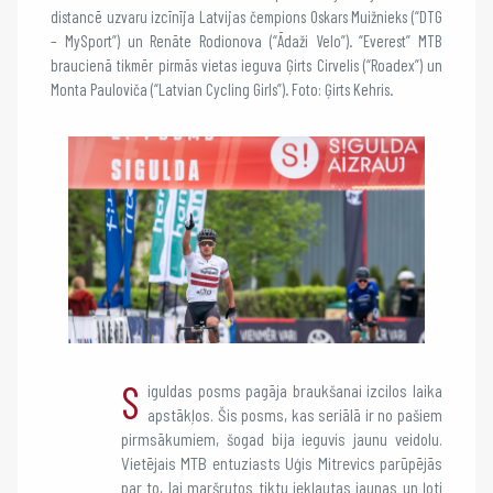
distancē uzvaru izcīnīja Latvijas čempions Oskars Muižnieks (“DTG
– MySport”) un Renāte Rodionova (“Ādaži Velo”). “Everest” MTB
braucienā tikmēr pirmās vietas ieguva Ģirts Cirvelis (“Roadex”) un
Monta Pauloviča (“Latvian Cycling Girls”). Foto: Ģirts Kehris.
S
iguldas posms pagāja braukšanai izcilos laika
apstākļos. Šis posms, kas seriālā ir no pašiem
pirmsākumiem, šogad bija ieguvis jaunu veidolu.
Vietējais MTB entuziasts Uģis Mitrevics parūpējās
par to, lai maršrutos tiktu iekļautas jaunas un ļoti