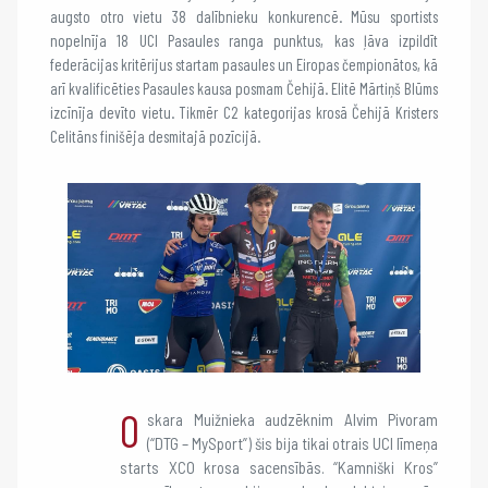
augsto otro vietu 38 dalībnieku konkurencē. Mūsu sportists
nopelnīja 18 UCI Pasaules ranga punktus, kas ļāva izpildīt
federācijas kritērijus startam pasaules un Eiropas čempionātos, kā
arī kvalificēties Pasaules kausa posmam Čehijā. Elitē Mārtiņš Blūms
izcīnīja devīto vietu. Tikmēr C2 kategorijas krosā Čehijā Kristers
Celitāns finišēja desmitajā pozīcijā.
O
skara Muižnieka audzēknim Alvim Pivoram
(“DTG – MySport”) šis bija tikai otrais UCI līmeņa
starts XCO krosa sacensībās. “Kamniški Kros”