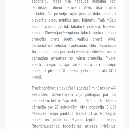
sacensību trase bija nedaudz dubļaina pēc
iepriekšējo dienu lietavām. Alvis tika startā
ierindots 14. pozīcijā. Apļa pirmajā daļā sportisti
pievarēja piecu minūšu garu kāpumu. Tajā mūsu
sportists aizcīnījās līdz labāko trijniekam. Drīz vien
kopā ar Slovēnijas čempionu Jaku Utrankeru mūsu
braucējs prata iegūt vadību divatā. Alvis
demonstrēja lielisku braukšanas stilu. Sacensību
turpinājumā gan par gadu vecākais slovēnis prata
pamazām atrauties no mūsu braucēja. Pivors
sīksti turējās otrajā vietā, kurā arī finišēja,
nopelnot pirmo UCI līmeņa goda pjedestālu XCO
krosā.
Trasē ogrēnietis pavadīja 1 stundu 8 minūtes un 44
sekundes. Uzvarētājam viņš piekāpās par 36
sekundēm, bet trešajā vietā esošo Lenartu Dejaku
pārspēja par 27 sekundēm. Alvis nopelnīja 18 UCI
Pasaules ranga punktus. Saskaitot arī Norvēģijā
nopelnītos punktus, Pivors izpildīja Latvijas
Riteņbraukšanas federācijas atlases kritērijus