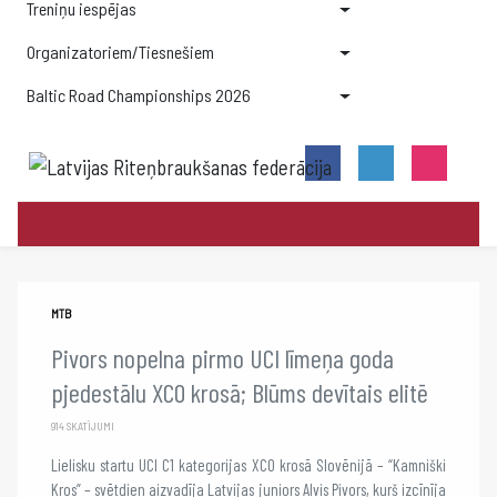
Treniņu iespējas
Organizatoriem/Tiesnešiem
Baltic Road Championships 2026
MTB
Pivors nopelna pirmo UCI līmeņa goda
pjedestālu XCO krosā; Blūms devītais elitē
914 SKATĪJUMI
Lielisku startu UCI C1 kategorijas XCO krosā Slovēnijā – “Kamniški
Kros” – svētdien aizvadīja Latvijas juniors Alvis Pivors, kurš izcīnīja