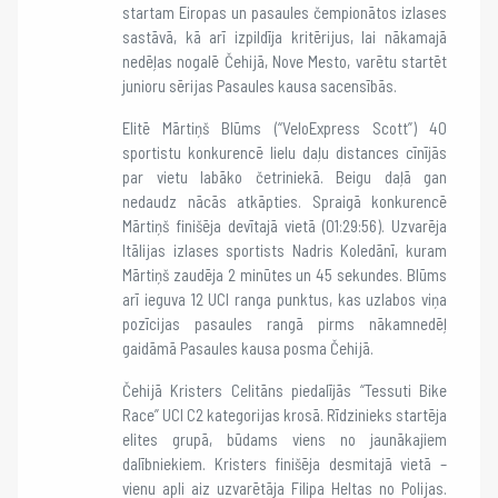
startam Eiropas un pasaules čempionātos izlases
sastāvā, kā arī izpildīja kritērijus, lai nākamajā
nedēļas nogalē Čehijā, Nove Mesto, varētu startēt
junioru sērijas Pasaules kausa sacensībās.
Elitē Mārtiņš Blūms (“VeloExpress Scott”) 40
sportistu konkurencē lielu daļu distances cīnījās
par vietu labāko četriniekā. Beigu daļā gan
nedaudz nācās atkāpties. Spraigā konkurencē
Mārtiņš finišēja devītajā vietā (01:29:56). Uzvarēja
Itālijas izlases sportists Nadris Koledānī, kuram
Mārtiņš zaudēja 2 minūtes un 45 sekundes. Blūms
arī ieguva 12 UCI ranga punktus, kas uzlabos viņa
pozīcijas pasaules rangā pirms nākamnedēļ
gaidāmā Pasaules kausa posma Čehijā.
Čehijā Kristers Celitāns piedalījās “Tessuti Bike
Race” UCI C2 kategorijas krosā. Rīdzinieks startēja
elites grupā, būdams viens no jaunākajiem
dalībniekiem. Kristers finišēja desmitajā vietā –
vienu apli aiz uzvarētāja Filipa Heltas no Polijas.