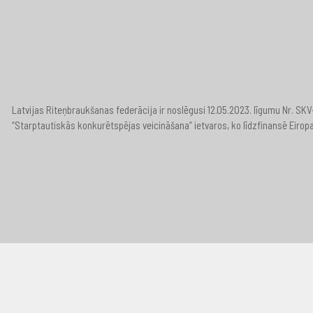
Latvijas Riteņbraukšanas federācija ir noslēgusi 12.05.2023. līgumu Nr. S
“Starptautiskās konkurētspējas veicināšana” ietvaros, ko līdzfinansē Eirop