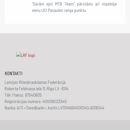
“Garām ejot MTB Team” pārstāvis arī nopelnīja
vienu UCI Pasaules ranga punktu.
KONTAKTI
Latvijas Riteņbraukšanas Federācija
Roberta Feldmaņa iela 11, Rīga LV -1014
Tālr./fakss: 67540605
Reģistrācijas numurs: 40008023340
Banka: A/S «Swedbank», konts LV70HABA000140J038044