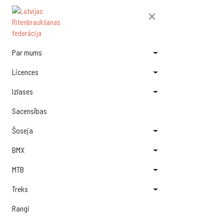
×
Par mums
Licences
Izlases
Sacensības
Šoseja
BMX
MTB
Treks
Rangi