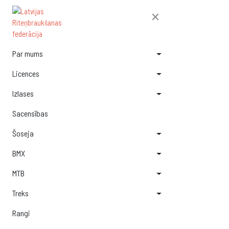
×
Par mums
Licences
Izlases
Sacensības
Šoseja
BMX
MTB
Treks
Rangi