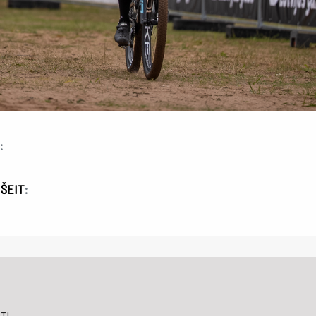
:
a
ŠEIT
: