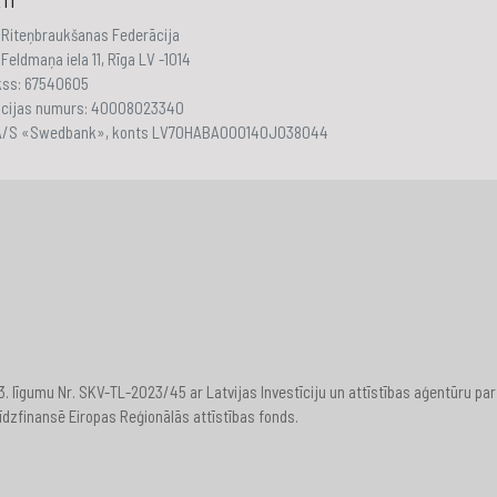
TI
 Riteņbraukšanas Federācija
Feldmaņa iela 11, Rīga LV -1014
akss: 67540605
ācijas numurs: 40008023340
 A/S «Swedbank», konts LV70HABA000140J038044
23. līgumu Nr. SKV-TL-2023/45 ar Latvijas Investīciju un attīstības aģentūru
īdzfinansē Eiropas Reģionālās attīstības fonds.