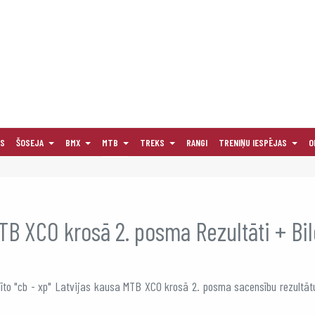
AS
ŠOSEJA
BMX
MTB
TREKS
RANGI
TRENIŅU IESPĒJAS
O
MTB XCO krosā 2. posma Rezultāti + Bi
dīto "cb - xp" Latvijas kausa MTB XCO krosā 2. posma sacensību rezultāt