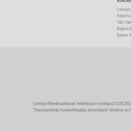
KONTAK
Latvijas
Roberta 
Tālr./f
Reģistr
Banka:
Latvijas Riteņbraukšanas federācija ir noslēgusi 12.05.20
“Starptautiskās konkurētspējas veicināšana” ietvaros, ko l