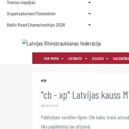
Treniņu iespējas
Organizatoriem/Tiesnešiem
Baltic Road Championships 2026
PAR MUMS
LICENCES
IZLASES
SACENSĪB
BALTIC ROAD CHAMPIONSHIPS 2026
MTB
"cb - xp" Latvijas kauss 
1065 SKATĪJUMI
Publicējam sestdien Ogres Zilo kalnu trasē aizva
tiks papildināta jau drīzumā.