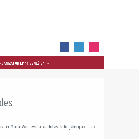
RGANIZATORIEM/TIESNEŠIEM
ldes
us un Māra Vanceviča veidotās foto galerijas. Tās