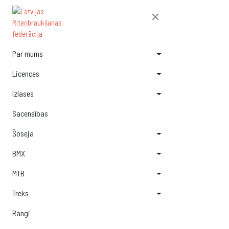
×
Par mums
Licences
Izlases
Sacensības
Šoseja
BMX
MTB
Treks
Rangi