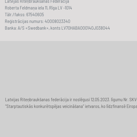
Latvijas Riteņbraukšanas Federācija
Roberta Feldmaņa iela 11, Rīga LV -1014
Tālr./fakss: 67540605
Reģistrācijas numurs: 40008023340
Banka: A/S «Swedbank», konts LV70HABA000140J038044
Latvijas Riteņbraukšanas federācija ir noslēgusi 12.05.2023. līgumu Nr. S
“Starptautiskās konkurētspējas veicināšana” ietvaros, ko līdzfinansē Eirop