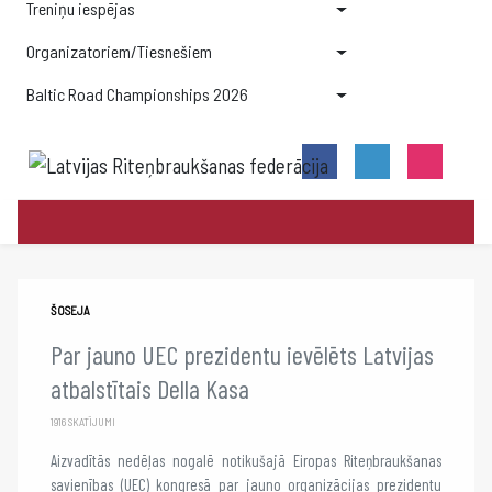
Treniņu iespējas
Organizatoriem/Tiesnešiem
Baltic Road Championships 2026
ŠOSEJA
Par jauno UEC prezidentu ievēlēts Latvijas
atbalstītais Della Kasa
1916 SKATĪJUMI
Aizvadītās nedēļas nogalē notikušajā Eiropas Riteņbraukšanas
savienības (UEC) kongresā par jauno organizācijas prezidentu