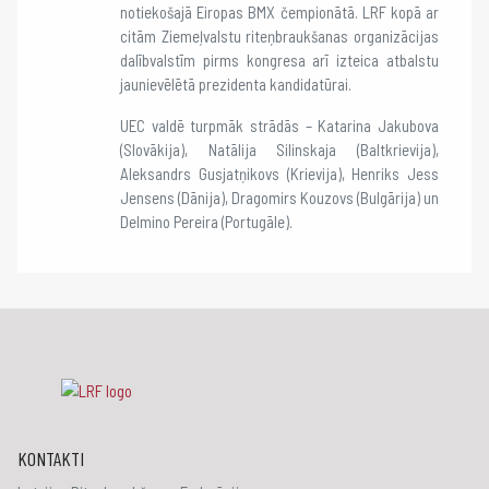
notiekošajā Eiropas BMX čempionātā. LRF kopā ar
citām Ziemeļvalstu riteņbraukšanas organizācijas
dalībvalstīm pirms kongresa arī izteica atbalstu
jaunievēlētā prezidenta kandidatūrai.
UEC valdē turpmāk strādās – Katarina Jakubova
(Slovākija), Natālija Silinskaja (Baltkrievija),
Aleksandrs Gusjatņikovs (Krievija), Henriks Jess
Jensens (Dānija), Dragomirs Kouzovs (Bulgārija) un
Delmino Pereira (Portugāle).
KONTAKTI