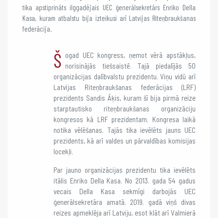
tika apstiprināts ilggadējais UEC ģenerālsekretārs Enriko Della
Kasa, kuram atbalstu bija izteikusi arī Latvijas Riteņbraukšanas
federācija.
Š
ogad UEC kongress, ņemot vērā apstākļus,
norisinājās tiešsaistē. Tajā piedalījās 50
organizācijas dalībvalstu prezidentu. Viņu vidū arī
Latvijas Riteņbraukšanas federācijas (LRF)
prezidents Sandis Āķis, kuram šī bija pirmā reize
starptautisko riteņbraukšanas organizāciju
kongresos kā LRF prezidentam. Kongresa laikā
notika vēlēšanas. Tajās tika ievēlēts jauns UEC
prezidents, kā arī valdes un pārvaldības komisijas
locekļi.
Par jauno organizācijas prezidentu tika ievēlēts
itālis Enriko Della Kasa. No 2013. gada 54 gadus
vecais Della Kasa sekmīgi darbojās UEC
ģenerālsekretāra amatā. 2019. gadā viņš divas
reizes apmeklēja arī Latviju, esot klāt arī Valmierā