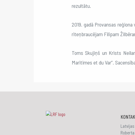
rezultātu.
2019. gadā Provansas reģiona v
riteņbraucējam Filipam Žilbēra
Toms Skujiņš un Krists Neila
Maritimes et du Var”. Sacensības
KONTAK
Latvijas
Roberta 