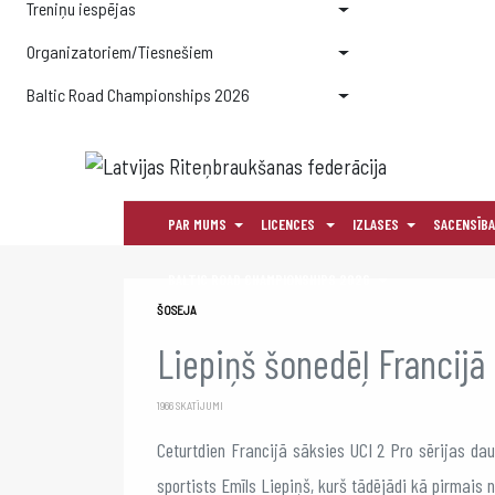
Treniņu iespējas
Organizatoriem/Tiesnešiem
Baltic Road Championships 2026
PAR MUMS
LICENCES
IZLASES
SACENSĪB
BALTIC ROAD CHAMPIONSHIPS 2026
ŠOSEJA
Liepiņš šonedēļ Francijā
1966 SKATĪJUMI
Ceturtdien Francijā sāksies UCI 2 Pro sērijas da
sportists Emīls Liepiņš, kurš tādējādi kā pirmais 