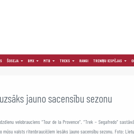
AS
ŠOSEJA
BMX
MTB
TREKS
RANGI
TRENIŅU IESPĒJAS
O
 uzsāks jauno sacensību sezonu
udzdienu velobrauciens “Tour de la Provence”. “Trek – Segafredo” sastāvā
no mūsu valsts riteņbraucējiem iesāks jauno sacensību sezonu. Foto: Lietu