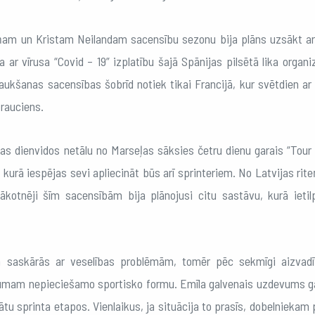
ņam un Kristam Neilandam sacensību sezonu bija plāns uzsākt ar 
a ar vīrusa “Covid – 19” izplatību šajā Spānijas pilsētā lika org
aukšanas sacensības šobrīd notiek tikai Francijā, kur svētdien a
rauciens.
jas dienvidos netālu no Marseļas sāksies četru dienu garais “Tour
, kurā iespējas sevi apliecināt būs arī sprinteriem. No Latvijas ri
ākotnēji šīm sacensībām bija plānojusi citu sastāvu, kurā ieti
ā saskārās ar veselības problēmām, tomēr pēc sekmīgi aizvad
umam nepieciešamo sportisko formu. Emīla galvenais uzdevums 
tu sprinta etapos. Vienlaikus, ja situācija to prasīs, dobelniekam 