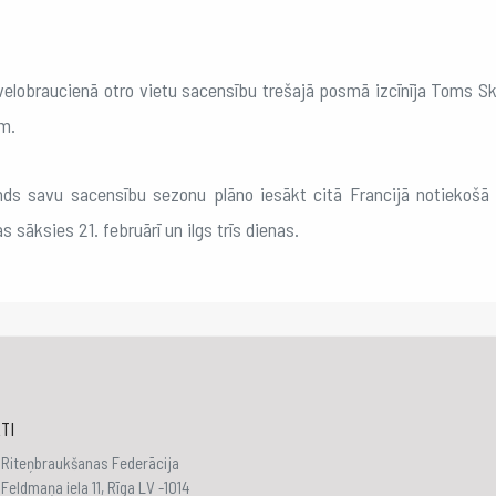
elobraucienā otro vietu sacensību trešajā posmā izcīnīja Toms Sk
m.
nds savu sacensību sezonu plāno iesākt citā Francijā notiekošā
 sāksies 21. februārī un ilgs trīs dienas.
TI
 Riteņbraukšanas Federācija
Feldmaņa iela 11, Rīga LV -1014