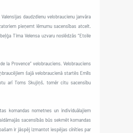
Valensijas daudzdienu velobraucienu janvāra
anizatoriem pieņemt lēmumu sacensības atcelt.
r beļģa Tima Velensa uzvaru noslēdzās “Etoile
 de la Provence” velobrauciens. Velobrauciens
teņbraucējiem šajā velobraucienā startēs Emīls
lptu arī Toms Skujiņš, tomēr citu sacensību
ītas komandas nometnes un individuālajiem
gaidāmajās sacensībās būs sekmēt komandas
pašam ir jāspēj izmantot iespējas cīnīties par