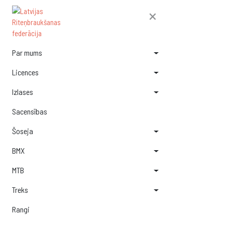
×
Par mums
Licences
Izlases
Sacensības
Šoseja
BMX
MTB
Treks
Rangi