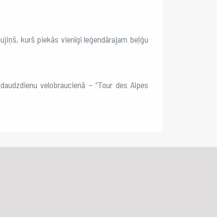
ujiņš, kurš piekās vienīgi leģendārajam beļģu
 daudzdienu velobraucienā – “Tour des Alpes