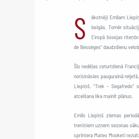
S
ākotnēji Emīlam Liepi
beigās. Tomēr situācij
Eiropā šosejas riteņbr
de Bessèges” daudzdienu velob
Šīs nedēļas ceturtdienā Franci
norisināsies paugurainā reljefā
Liepiņš. “Trek – Segafredo” s
atcelšana lika mainīt plānus.
Emīls Liepiņš ziemas period
treniņiem uzņem sezonas sāk
sprintera Mateo Mosketi rezultā