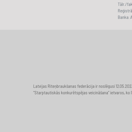
Tālr./f
Reģistr
Banka:
Latvijas Riteņbraukšanas federācija ir noslēgusi 12.05.20
“Starptautiskās konkurētspējas veicināšana” ietvaros, ko l