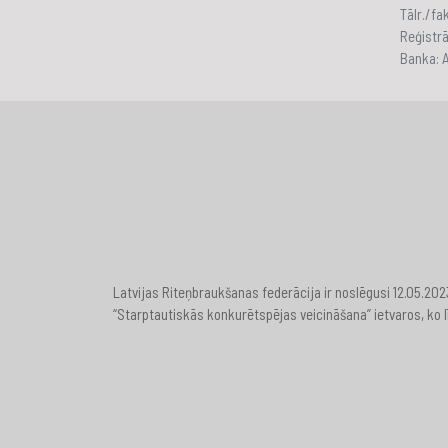
Tālr./f
Reģistr
Banka:
Latvijas Riteņbraukšanas federācija ir noslēgusi 12.05.20
“Starptautiskās konkurētspējas veicināšana” ietvaros, ko l