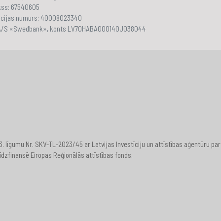
akss: 67540605
ācijas numurs: 40008023340
 A/S «Swedbank», konts LV70HABA000140J038044
23. līgumu Nr. SKV-TL-2023/45 ar Latvijas Investīciju un attīstības aģentūru
īdzfinansē Eiropas Reģionālās attīstības fonds.