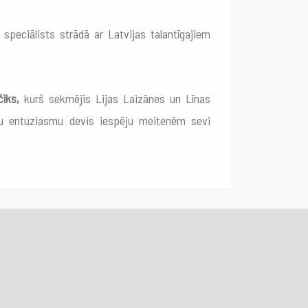
 speciālists strādā ar Latvijas talantīgajiem
iks,
kurš sekmējis Lijas Laizānes un Līnas
lu entuziasmu devis iespēju meitenēm sevi