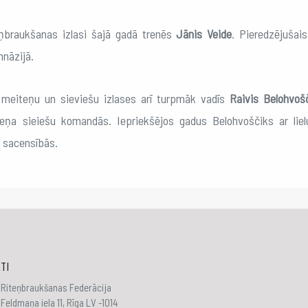
eņbraukšanas izlasi šajā gadā trenēs
Jānis Veide
. Pieredzējušais
nāzijā.
meiteņu un sieviešu izlases arī turpmāk vadīs
Raivis Belohvošč
eņa sieiešu komandās. Iepriekšējos gadus Belohvoščiks ar lie
a sacensībās.
TI
 Riteņbraukšanas Federācija
Feldmaņa iela 11, Rīga LV -1014