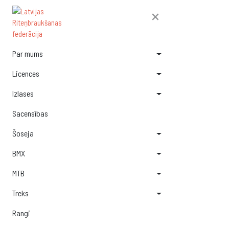
×
Par mums
Licences
Izlases
Sacensības
Šoseja
BMX
MTB
Treks
Rangi