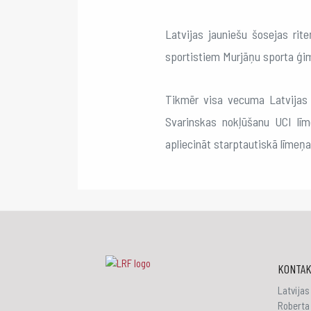
Latvijas jauniešu šosejas rit
sportistiem Murjāņu sporta ģim
Tikmēr visa vecuma Latvijas 
Svarinskas nokļūšanu UCI līm
apliecināt starptautiskā līmeņ
KONTAK
Latvijas
Roberta 