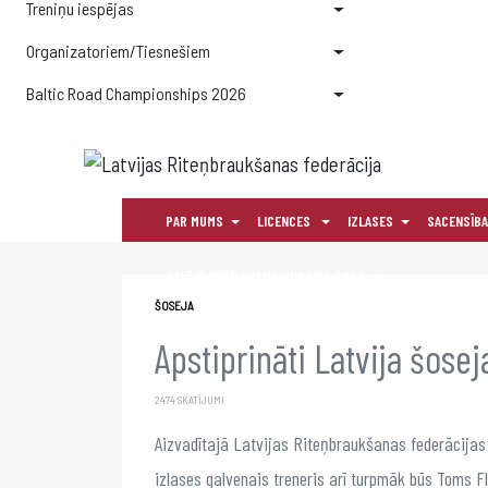
Treniņu iespējas
Organizatoriem/Tiesnešiem
Baltic Road Championships 2026
PAR MUMS
LICENCES
IZLASES
SACENSĪB
BALTIC ROAD CHAMPIONSHIPS 2026
ŠOSEJA
Apstiprināti Latvija šose
2474 SKATĪJUMI
Aizvadītajā Latvijas Riteņbraukšanas federācijas 
izlases galvenais treneris arī turpmāk būs Toms F