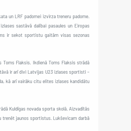
skata un LRF padomei izvirza treneru padome.
s izlases sastāvā dalībai pasaules un Eiropas
ms ir sekot sportistu gaitām visas sezonas
āts Toms Flaksis. Ikdienā Toms Flaksis strādā
ā ir arī divi Latvijas U23 izlases sportisti –
a, kā arī vairāku citu elites izlases kandidātu
trādā Kuldīgas novada sporta skolā. Aizvadītās
tu trenēt jaunos sportistus. Lukševicam darbā