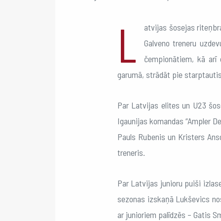
L
atvijas šosejas riteņb
Galveno treneru uzdevu
čempionātiem, kā arī 
garumā, strādāt pie starptautis
Par Latvijas elites un U23 šos
Igaunijas komandas “Ampler Deve
Pauls Rubenis un Kristers Ansons
treneris.
Par Latvijas junioru puiši izla
sezonas izskaņā Lukševics nosl
ar junioriem palīdzēs – Gatis 