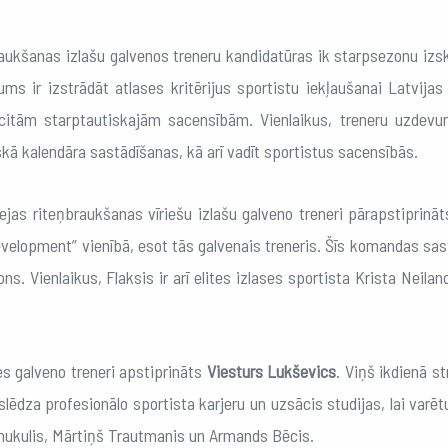
raukšanas izlašu galvenos treneru kandidatūras ik starpsezonu iz
ms ir izstrādāt atlases kritērijus sportistu iekļaušanai Latvija
citām starptautiskajām sacensībām. Vienlaikus, treneru uzdevu
kā kalendāra sastādīšanas, kā arī vadīt sportistus sacensībās.
ejas riteņbraukšanas vīriešu izlašu galveno treneri pārapstiprin
lopment” vienībā, esot tās galvenais treneris. Šīs komandas sastāv
. Vienlaikus, Flaksis ir arī elites izlases sportista Krista Neiland
ses galveno treneri apstiprināts
Viesturs Lukševics
. Viņš ikdienā s
ēdza profesionālo sportista karjeru un uzsācis studijas, lai varē
Smukulis, Mārtiņš Trautmanis un Armands Bēcis.