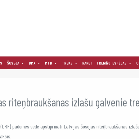
AS
ŠOSEJA
BMX
MTB
TREKS
RANGI
TRENIŅU IESPĒJAS
O
jas riteņbraukšanas izlašu galvenie tr
(LRF) padomes sēdē apstiprināti Latvijas šosejas riteņbraukšanas izlašu g
laksis.