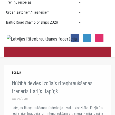
Treniņu iespējas
Organizatoriem/Tiesnešiem
Baltic Road Championships 2026
ŠOSEJA
Mūžībā devies izcilais riteņbraukšanas
treneris Harijs Japiņš
2838 SKATĪJUMI
Latvijas Riteņbraukšanas federācija izsaka visdziļāko līdzjūtību
izcilā riteņbraucēja un riteņbraukšanas trenera Harija Japiņa