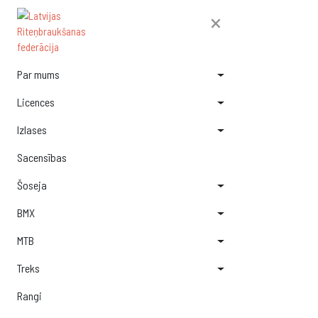
×
Par mums
Licences
Izlases
Sacensības
Šoseja
BMX
MTB
Treks
Rangi