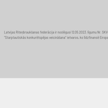
Latvijas Riteņbraukšanas federācija ir noslēgusi 12.05.2023. līgumu Nr. S
“Starptautiskās konkurētspējas veicināšana” ietvaros, ko līdzfinansē Eirop