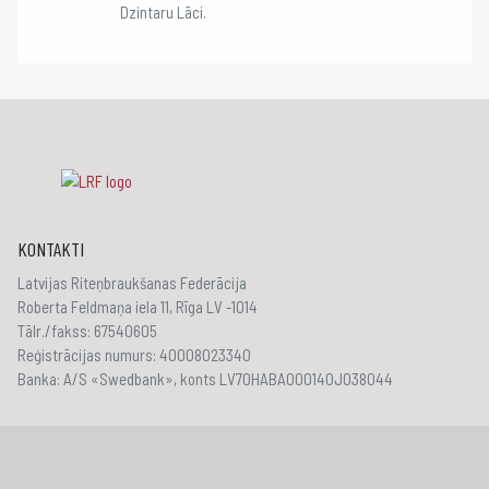
Dzintaru Lāci.
KONTAKTI
Latvijas Riteņbraukšanas Federācija
Roberta Feldmaņa iela 11, Rīga LV -1014
Tālr./fakss: 67540605
Reģistrācijas numurs: 40008023340
Banka: A/S «Swedbank», konts LV70HABA000140J038044