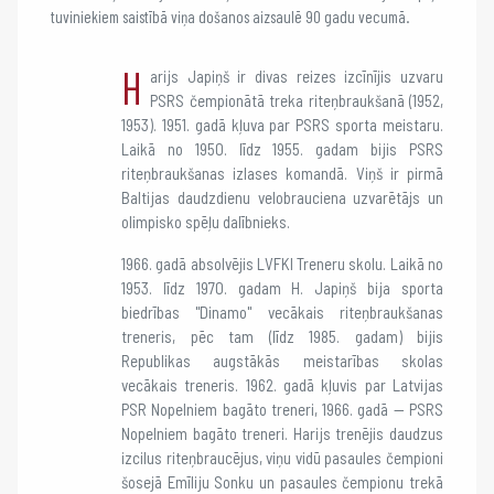
tuviniekiem saistībā viņa došanos aizsaulē 90 gadu vecumā.
H
arijs Japiņš ir divas reizes izcīnījis uzvaru
PSRS čempionātā treka riteņbraukšanā (1952,
1953). 1951. gadā kļuva par PSRS sporta meistaru.
Laikā no 1950. līdz 1955. gadam bijis PSRS
riteņbraukšanas izlases komandā. Viņš ir pirmā
Baltijas daudzdienu velobrauciena uzvarētājs un
olimpisko spēļu dalībnieks.
1966. gadā absolvējis LVFKI Treneru skolu. Laikā no
1953. līdz 1970. gadam H. Japiņš bija sporta
biedrības "Dinamo" vecākais riteņbraukšanas
treneris, pēc tam (līdz 1985. gadam) bijis
Republikas augstākās meistarības skolas
vecākais treneris. 1962. gadā kļuvis par Latvijas
PSR Nopelniem bagāto treneri, 1966. gadā — PSRS
Nopelniem bagāto treneri. Harijs trenējis daudzus
izcilus riteņbraucējus, viņu vidū pasaules čempioni
šosejā Emīliju Sonku un pasaules čempionu trekā