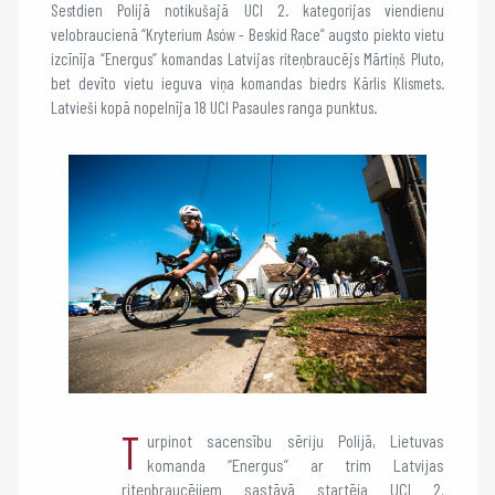
Sestdien Polijā notikušajā UCI 2. kategorijas viendienu
velobraucienā “Kryterium Asów - Beskid Race” augsto piekto vietu
izcīnīja “Energus” komandas Latvijas riteņbraucējs Mārtiņš Pluto,
bet devīto vietu ieguva viņa komandas biedrs Kārlis Klismets.
Latvieši kopā nopelnīja 18 UCI Pasaules ranga punktus.
T
urpinot sacensību sēriju Polijā, Lietuvas
komanda “Energus” ar trim Latvijas
riteņbraucējiem sastāvā startēja UCI 2.