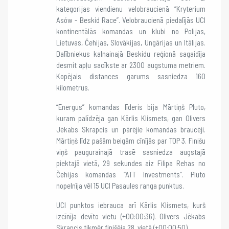
kategorijas viendienu velobraucienā “Kryterium
Asów - Beskid Race”. Velobraucienā piedalījās UCI
kontinentālās komandas un klubi no Polijas,
Lietuvas, Čehijas, Slovākijas, Ungārijas un Itālijas.
Dalībniekus kalnainajā Beskidu reģionā sagaidīja
desmit apļu sacīkste ar 2300 augstuma metriem.
Kopējais distances garums sasniedza 160
kilometrus.
“Energus” komandas līderis bija Mārtiņš Pluto,
kuram palīdzēja gan Kārlis Klismets, gan Olivers
Jēkabs Skrapcis un pārējie komandas braucēji.
Mārtiņš līdz pašām beigām cīnījās par TOP 3. Finišu
viņš paugurainajā trasē sasniedza augstajā
piektajā vietā, 29 sekundes aiz Filipa Rehas no
Čehijas komandas “ATT Investments”. Pluto
nopelnīja vēl 15 UCI Pasaules ranga punktus.
UCI punktos iebrauca arī Kārlis Klismets, kurš
izcīnīja devīto vietu (+00:00:36). Olivers Jēkabs
Skrapcis tikmēr finišēja 28. vietā (+00:00:50).