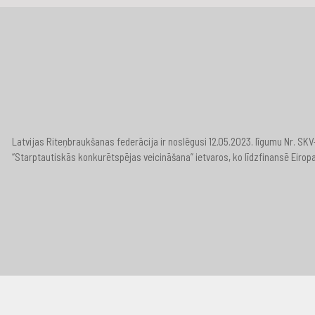
Latvijas Riteņbraukšanas federācija ir noslēgusi 12.05.2023. līgumu Nr. S
“Starptautiskās konkurētspējas veicināšana” ietvaros, ko līdzfinansē Eirop