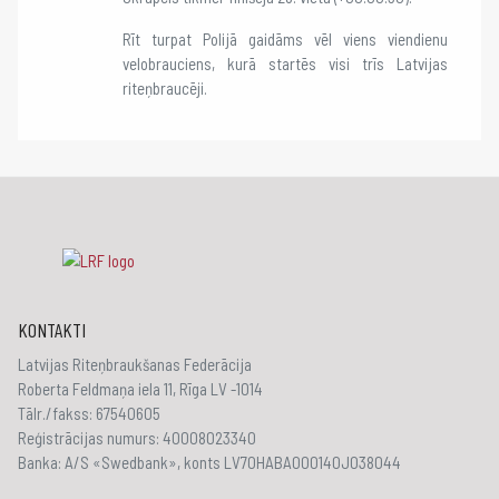
Rīt turpat Polijā gaidāms vēl viens viendienu
velobrauciens, kurā startēs visi trīs Latvijas
riteņbraucēji.
KONTAKTI
Latvijas Riteņbraukšanas Federācija
Roberta Feldmaņa iela 11, Rīga LV -1014
Tālr./fakss: 67540605
Reģistrācijas numurs: 40008023340
Banka: A/S «Swedbank», konts LV70HABA000140J038044