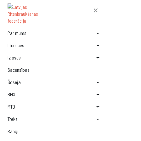
×
Par mums
Licences
Izlases
Sacensības
Šoseja
BMX
MTB
Treks
Rangi