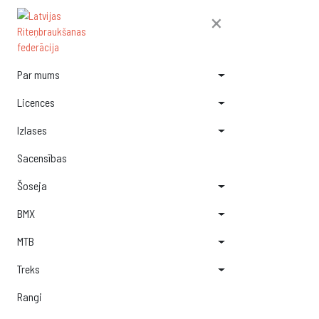
×
Par mums
Licences
Izlases
Sacensības
Šoseja
BMX
MTB
Treks
Rangi