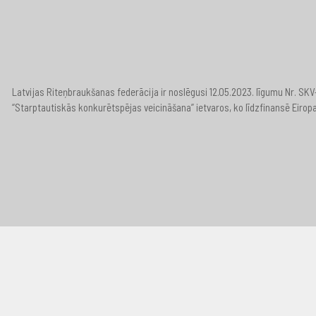
Latvijas Riteņbraukšanas federācija ir noslēgusi 12.05.2023. līgumu Nr. S
“Starptautiskās konkurētspējas veicināšana” ietvaros, ko līdzfinansē Eirop