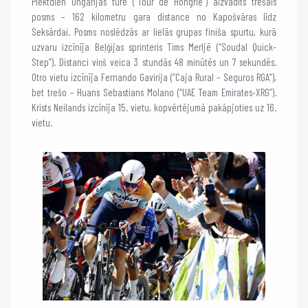
Piektdien Ungārijas tūrē (“Tour de Hongrie”) aizvadīts trešais
posms – 162 kilometru gara distance no Kapošvāras līdz
Seksārdai. Posms noslēdzās ar lielās grupas finiša spurtu, kurā
uzvaru izcīnīja Beļģijas sprinteris Tims Merljē (“Soudal Quick-
Step”). Distanci viņš veica 3 stundās 48 minūtēs un 7 sekundēs.
Otro vietu izcīnīja Fernando Gavirija (“Caja Rural – Seguros RGA”),
bet trešo – Huans Sebastians Molano (“UAE Team Emirates-XRG”).
Krists Neilands izcīnīja 15. vietu, kopvērtējumā pakāpjoties uz 16.
vietu.