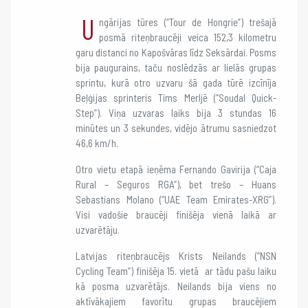
U
ngārijas tūres (“Tour de Hongrie”) trešajā
posmā riteņbraucēji veica 152,3 kilometru
garu distanci no Kapošvāras līdz Seksārdai. Posms
bija paugurains, taču noslēdzās ar lielās grupas
sprintu, kurā otro uzvaru šā gada tūrē izcīnīja
Beļģijas sprinteris Tims Merljē (“Soudal Quick-
Step”). Viņa uzvaras laiks bija 3 stundas 16
minūtes un 3 sekundes, vidējo ātrumu sasniedzot
46,6 km/h.
Otro vietu etapā ieņēma Fernando Gavirija (“Caja
Rural – Seguros RGA”), bet trešo – Huans
Sebastians Molano (“UAE Team Emirates-XRG”).
Visi vadošie braucēji finišēja vienā laikā ar
uzvarētāju.
Latvijas riteņbraucējs Krists Neilands (“NSN
Cycling Team”) finišēja 15. vietā ar tādu pašu laiku
kā posma uzvarētājs. Neilands bija viens no
aktīvākajiem favorītu grupas braucējiem