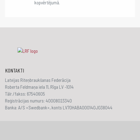
kopvērtējumā.
KONTAKTI
Latvijas Riteņbraukšanas Federācija
Roberta Feldmaņa iela 11, Rīga LV -1014
Tālr./fakss: 67540605
Reģistrācijas numurs: 40008023340
Banka: A/S «Swedbank», konts LV70HABA000140J038044