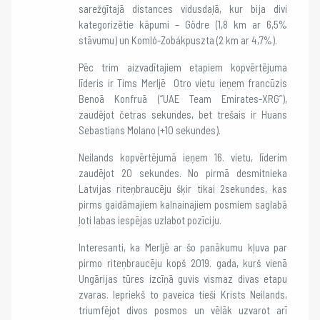
sarežģītajā distances vidusdaļā, kur bija divi
kategorizētie kāpumi – Gödre (1,8 km ar 6,5%
stāvumu) un Komló-Zobákpuszta (2 km ar 4,7%).
Pēc trim aizvadītajiem etapiem kopvērtējuma
līderis ir Tims Merljē Otro vietu ieņem francūzis
Benoā Konfruā (“UAE Team Emirates-XRG”),
zaudējot četras sekundes, bet trešais ir Huans
Sebastians Molano (+10 sekundes).
Neilands kopvērtējumā ieņem 16. vietu, līderim
zaudējot 20 sekundes. No pirmā desmitnieka
Latvijas riteņbraucēju šķir tikai 2sekundes, kas
pirms gaidāmajiem kalnainajiem posmiem saglabā
ļoti labas iespējas uzlabot pozīciju.
Interesanti, ka Merljē ar šo panākumu kļuva par
pirmo riteņbraucēju kopš 2019. gada, kurš vienā
Ungārijas tūres izcīņā guvis vismaz divas etapu
zvaras. Iepriekš to paveica tieši Krists Neilands,
triumfējot divos posmos un vēlāk uzvarot arī