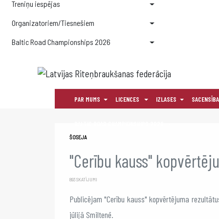
Treniņu iespējas
Organizatoriem/Tiesnešiem
Baltic Road Championships 2026
PAR MUMS
LICENCES
IZLASES
SACENSĪB
BALTIC ROAD CHAMPIONSHIPS 2026
ŠOSEJA
"Cerību kauss" kopvērtēj
893 SKATĪJUMI
Publicējam "Cerību kauss" kopvērtējuma rezultāt
jūlijā Smiltenē.