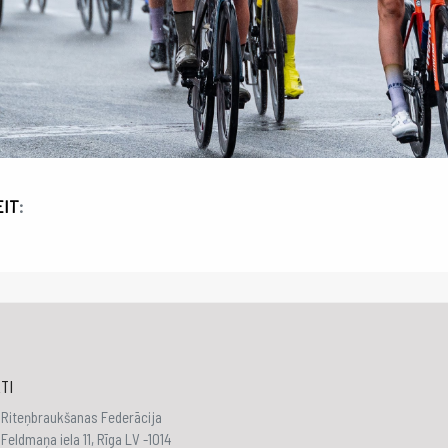
EIT
:
TI
 Riteņbraukšanas Federācija
Feldmaņa iela 11, Rīga LV -1014