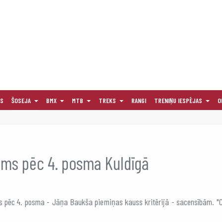
AS
ŠOSEJA
BMX
MTB
TREKS
RANGI
TRENIŅU IESPĒJAS
O
ums pēc 4. posma Kuldīgā
us pēc 4. posma - Jāņa Baukša piemiņas kauss kritērijā - sacensībām. "C