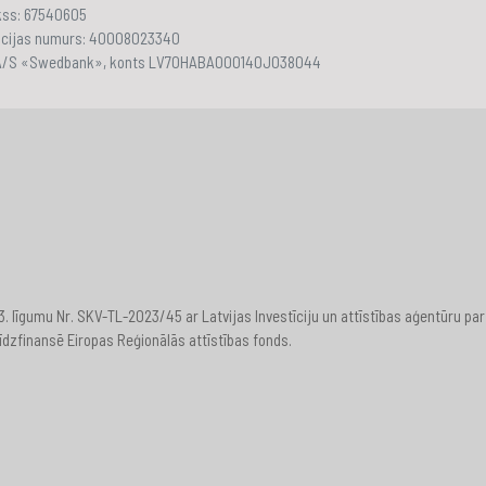
akss: 67540605
ācijas numurs: 40008023340
 A/S «Swedbank», konts LV70HABA000140J038044
23. līgumu Nr. SKV-TL-2023/45 ar Latvijas Investīciju un attīstības aģentūru
īdzfinansē Eiropas Reģionālās attīstības fonds.