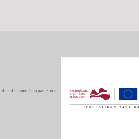
 par atbalsta saņemšanu pasākuma