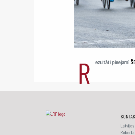
R
ezultāti pieejami
Š
KONTAK
Latvijas
Roberta 