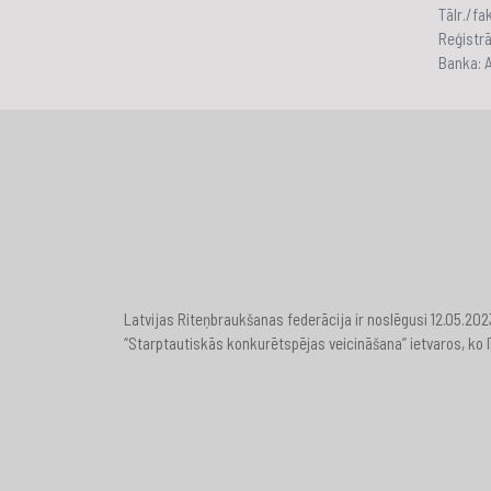
Tālr./f
Reģistr
Banka:
Latvijas Riteņbraukšanas federācija ir noslēgusi 12.05.20
“Starptautiskās konkurētspējas veicināšana” ietvaros, ko l