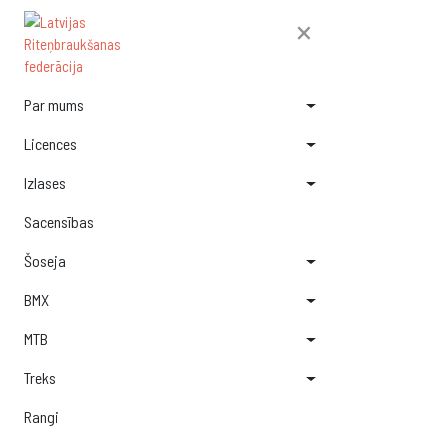
×
Par mums
Licences
Izlases
Sacensības
Šoseja
BMX
MTB
Treks
Rangi