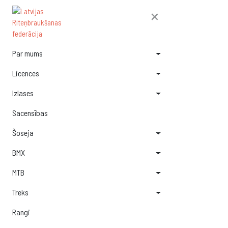
×
Par mums
Licences
Izlases
Sacensības
Šoseja
BMX
MTB
Treks
Rangi