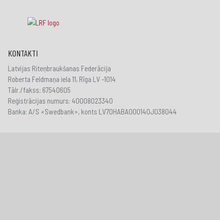
KONTAKTI
Latvijas Riteņbraukšanas Federācija
Roberta Feldmaņa iela 11, Rīga LV -1014
Tālr./fakss: 67540605
Reģistrācijas numurs: 40008023340
Banka: A/S «Swedbank», konts LV70HABA000140J038044