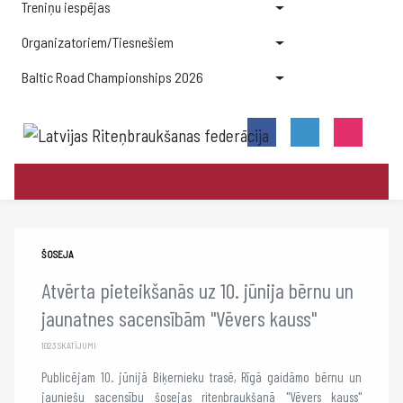
Treniņu iespējas
Organizatoriem/Tiesnešiem
Baltic Road Championships 2026
ŠOSEJA
Atvērta pieteikšanās uz 10. jūnija bērnu un
jaunatnes sacensībām "Vēvers kauss"
1023 SKATĪJUMI
Publicējam 10. jūnijā Biķernieku trasē, Rīgā gaidāmo bērnu un
jauniešu sacensību šosejas riteņbraukšanā "Vēvers kauss"