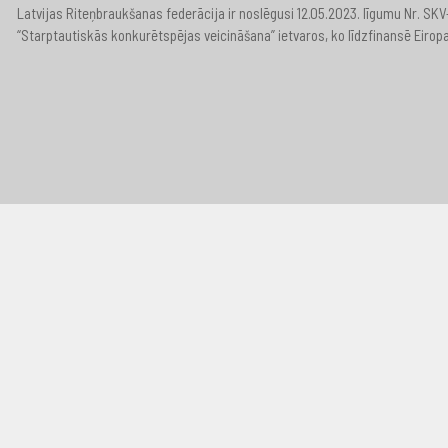
Latvijas Riteņbraukšanas federācija ir noslēgusi 12.05.2023. līgumu Nr. S
“Starptautiskās konkurētspējas veicināšana” ietvaros, ko līdzfinansē Eirop