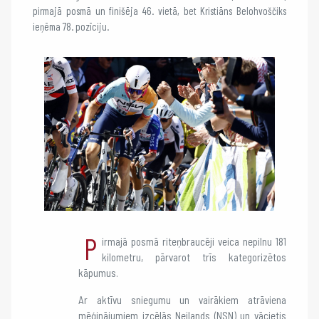
pirmajā posmā un finišēja 46. vietā, bet Kristiāns Belohvoščiks
ieņēma 78. pozīciju.
P
irmajā posmā riteņbraucēji veica nepilnu 181
kilometru, pārvarot trīs kategorizētos
kāpumus.
Ar aktīvu sniegumu un vairākiem atrāviena
mēģinājumiem izcēlās Neilands (NSN) un vācietis