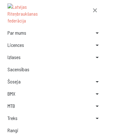
×
Par mums
Licences
Izlases
Sacensības
Šoseja
BMX
MTB
Treks
Rangi