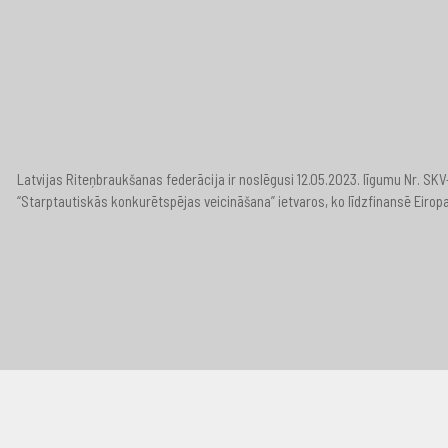
Latvijas Riteņbraukšanas federācija ir noslēgusi 12.05.2023. līgumu Nr. S
“Starptautiskās konkurētspējas veicināšana” ietvaros, ko līdzfinansē Eirop