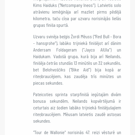
Kims Haiduks ("Netcompany Ineos"). Latvietis solo
atrāvienu iemēģināja arī mazliet pirms pēdējā
kilometra, taču cīņa par uzvaru norisinājās lielās
grupas finiša spurtā.
Uzvaru svinēja beļģis Žordi Mēuss ("Red Bull - Bora
- hansgrohe"), labāko trijniekā finišējot arī dānim
Andersam Foldageram ("Jayco AlUla") un
Haidukam. Vadošā grupa, kurā bija arī Neilands,
finišēja četrās stundās 13 minūtēs un 32 sekundēs,
bet Belohvoščiks ("Bike Aid") bija kopā ar
riteņbraucējiem, kas zaudēja trīs minūtes un
piecas sekundes.
Pateicoties sprinta starpfinišā iegūtajām divām
bonusa sekundēm, Neilands kopvērtējumā ir
ceturtais aiz šodien labāko trijniekā finišējušajiem
riteņbraucējiem. Mēusam latvietis zaudē astoņas
sekundes.
"Tour de Wallonie" norisinās 47. reizi vēsturē un