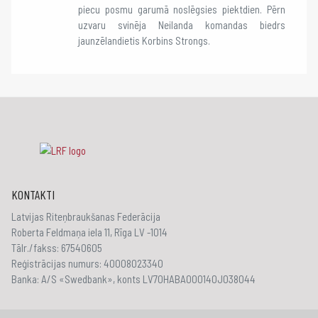
piecu posmu garumā noslēgsies piektdien. Pērn
uzvaru svinēja Neilanda komandas biedrs
jaunzēlandietis Korbins Strongs.
KONTAKTI
Latvijas Riteņbraukšanas Federācija
Roberta Feldmaņa iela 11, Rīga LV -1014
Tālr./fakss: 67540605
Reģistrācijas numurs: 40008023340
Banka: A/S «Swedbank», konts LV70HABA000140J038044