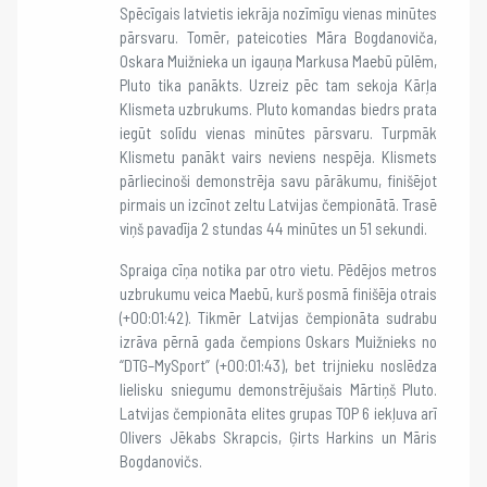
Spēcīgais latvietis iekrāja nozīmīgu vienas minūtes
pārsvaru. Tomēr, pateicoties Māra Bogdanoviča,
Oskara Muižnieka un igauņa Markusa Maebū pūlēm,
Pluto tika panākts. Uzreiz pēc tam sekoja Kārļa
Klismeta uzbrukums. Pluto komandas biedrs prata
iegūt solīdu vienas minūtes pārsvaru. Turpmāk
Klismetu panākt vairs neviens nespēja. Klismets
pārliecinoši demonstrēja savu pārākumu, finišējot
pirmais un izcīnot zeltu Latvijas čempionātā. Trasē
viņš pavadīja 2 stundas 44 minūtes un 51 sekundi.
Spraiga cīņa notika par otro vietu. Pēdējos metros
uzbrukumu veica Maebū, kurš posmā finišēja otrais
(+00:01:42). Tikmēr Latvijas čempionāta sudrabu
izrāva pērnā gada čempions Oskars Muižnieks no
“DTG–MySport” (+00:01:43), bet trijnieku noslēdza
lielisku sniegumu demonstrējušais Mārtiņš Pluto.
Latvijas čempionāta elites grupas TOP 6 iekļuva arī
Olivers Jēkabs Skrapcis, Ģirts Harkins un Māris
Bogdanovičs.