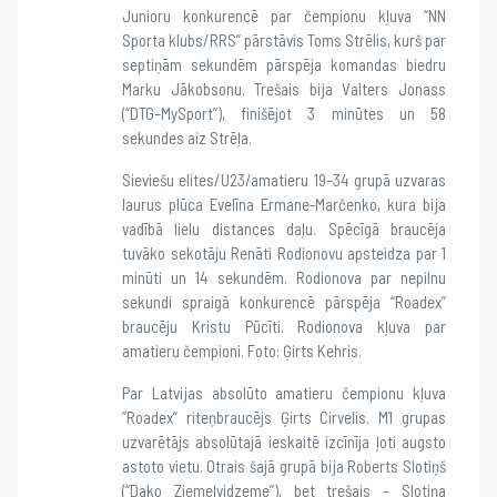
Junioru konkurencē par čempionu kļuva “NN
Sporta klubs/RRS” pārstāvis Toms Strēlis, kurš par
septiņām sekundēm pārspēja komandas biedru
Marku Jākobsonu. Trešais bija Valters Jonass
(“DTG–MySport”), finišējot 3 minūtes un 58
sekundes aiz Strēļa.
Sieviešu elites/U23/amatieru 19–34 grupā uzvaras
laurus plūca Evelīna Ermane-Marčenko, kura bija
vadībā lielu distances daļu. Spēcīgā braucēja
tuvāko sekotāju Renāti Rodionovu apsteidza par 1
minūti un 14 sekundēm. Rodionova par nepilnu
sekundi spraigā konkurencē pārspēja “Roadex”
braucēju Kristu Pūcīti. Rodionova kļuva par
amatieru čempioni. Foto: Ģirts Kehris.
Par Latvijas absolūto amatieru čempionu kļuva
“Roadex” riteņbraucējs Ģirts Cirvelis. M1 grupas
uzvarētājs absolūtajā ieskaitē izcīnīja ļoti augsto
astoto vietu. Otrais šajā grupā bija Roberts Slotiņš
(“Dako Ziemeļvidzeme”), bet trešais – Slotiņa