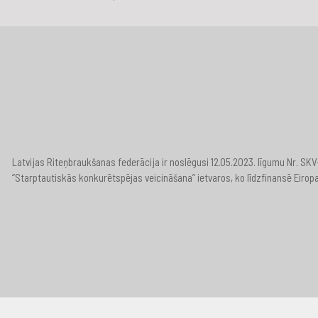
Latvijas Riteņbraukšanas federācija ir noslēgusi 12.05.2023. līgumu Nr. S
“Starptautiskās konkurētspējas veicināšana” ietvaros, ko līdzfinansē Eirop