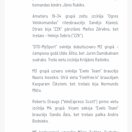
komandas biedrs Jānis Rubiks.
Amatieru 19–34 grupā zeltu izcīnīja “Ogres
Velokomandas” riteņbraucējs Sandijs Kļaviņš.
Otrais bija “ZZK” pārstāvis Matīss Zērvēns, bet
trešais – Helvijs Sebris (“ZZK”).
“DTG–MySport” svinēja dubultuzvaru M2 grupā –
čempiona godā Uldis Ālītis, bet Jurim Damškalnam
sudrabs. Trešo vietu izcīnīja Krišjānis Ratiniks.
M3 grupā uzvaru svinēja “Evelo Team” braucējs
Nauris Inovskis. Otrā vieta “Feelfree.lv” braucējam
Kasparam Čikstem, bet trešais bija Normunds
Milčs.
Roberts Draugs (“VeloExpress Scott”) pirmo vietu
izcīnīja M4 grupā. Viņam sekoja “Evelo Team”
braucējs Sandis Āķis, bet trešais palika Andris
Bodnieks.
M5 konkurencē uzvarēja Māris Zudāns. Sudrabu