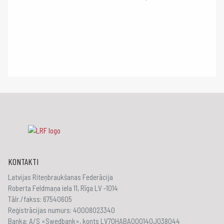
KONTAKTI
Latvijas Riteņbraukšanas Federācija
Roberta Feldmaņa iela 11, Rīga LV -1014
Tālr./fakss: 67540605
Reģistrācijas numurs: 40008023340
Banka: A/S «Swedbank», konts LV70HABA000140J038044