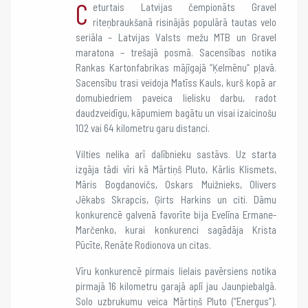
C
eturtais Latvijas čempionāts Gravel
riteņbraukšanā risinājās populārā tautas velo
seriāla – Latvijas Valsts mežu MTB un Gravel
maratona – trešajā posmā. Sacensības notika
Rankas Kartonfabrikas mājīgajā “Ķelmēnu” pļavā.
Sacensību trasi veidoja Matīss Kauls, kurš kopā ar
domubiedriem paveica lielisku darbu, radot
daudzveidīgu, kāpumiem bagātu un visai izaicinošu
102 vai 64 kilometru garu distanci.
Vilties nelika arī dalībnieku sastāvs. Uz starta
izgāja tādi vīri kā Mārtiņš Pluto, Kārlis Klismets,
Māris Bogdanovičs, Oskars Muižnieks, Olivers
Jēkabs Skrapcis, Ģirts Harkins un citi. Dāmu
konkurencē galvenā favorīte bija Evelīna Ermane-
Marčenko, kurai konkurenci sagādāja Krista
Pūcīte, Renāte Rodionova un citas.
Vīru konkurencē pirmais lielais pavērsiens notika
pirmajā 16 kilometru garajā aplī jau Jaunpiebalgā.
Solo uzbrukumu veica Mārtiņš Pluto (“Energus”).