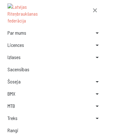
×
Par mums
Licences
Izlases
Sacensības
Šoseja
BMX
MTB
Treks
Rangi