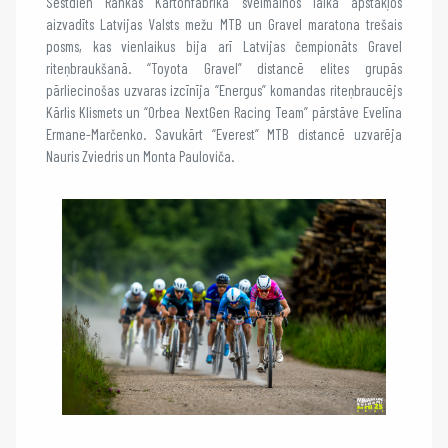
Sestdien Rankas Kartonfabrikā svelmainos laika apstākļos
aizvadīts Latvijas Valsts mežu MTB un Gravel maratona trešais
posms, kas vienlaikus bija arī Latvijas čempionāts Gravel
riteņbraukšanā. “Toyota Gravel” distancē elites grupās
pārliecinošas uzvaras izcīnīja “Energus” komandas riteņbraucējs
Kārlis Klismets un “Orbea NextGen Racing Team” pārstāve Evelīna
Ermane-Marčenko. Savukārt “Everest” MTB distancē uzvarēja
Nauris Zviedris un Monta Pauloviča.