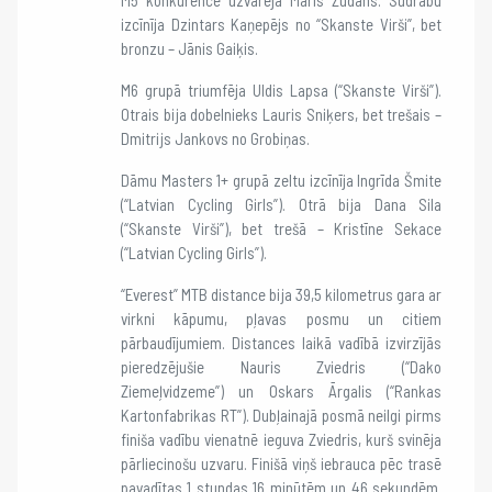
izcīnīja Dzintars Kaņepējs no “Skanste Virši”, bet
bronzu – Jānis Gaiķis.
M6 grupā triumfēja Uldis Lapsa (“Skanste Virši”).
Otrais bija dobelnieks Lauris Sniķers, bet trešais –
Dmitrijs Jankovs no Grobiņas.
Dāmu Masters 1+ grupā zeltu izcīnīja Ingrīda Šmite
(“Latvian Cycling Girls”). Otrā bija Dana Sila
(“Skanste Virši”), bet trešā – Kristīne Sekace
(“Latvian Cycling Girls”).
“Everest” MTB distance bija 39,5 kilometrus gara ar
virkni kāpumu, pļavas posmu un citiem
pārbaudījumiem. Distances laikā vadībā izvirzījās
pieredzējušie Nauris Zviedris (“Dako
Ziemeļvidzeme”) un Oskars Ārgalis (“Rankas
Kartonfabrikas RT”). Dubļainajā posmā neilgi pirms
finiša vadību vienatnē ieguva Zviedris, kurš svinēja
pārliecinošu uzvaru. Finišā viņš iebrauca pēc trasē
pavadītas 1 stundas 16 minūtēm un 46 sekundēm.