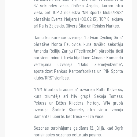
37 sekundes vēlāk finišēja Ārgalis, kuram otrā
vieta, bet TOP 3 noslēdza “NN Sporta klubs/RRS”
pārstāvis Everts Meijers (+00:02:13). TOP 6 iekļuva
arī Ralfs Zaļeskis, Olivers Šika un Reiniss Markss.
Dāmu konkurencē uzvarēja “Latvian Cycling Girls”
pārstāve Monta Pauloviča, kura tuvāko sekotāju
Amandu Reiliju Zariņu (“Feelfree.lv”) pārspēja tieši
par vienu minūti. Trešā bija Dace Almane. Komandu
vērtējumā uzvarēja “Dako Ziemeļvidzeme”,
apsteidzot Rankas Kartonfabrikas un “NN Sporta
klubs/RRS” vienības.
“LVM Atpūtas braucienā” uzvarēja Ralfs Kaļveršs,
kurš triumfēja arī M14 grupā. Sekoja Tomass
Pekuss un Edžus Klieders. Meiteņu W14 grupā
uzvarēja Šarlote Kļumele, otro vietu izcīnīja
Samanta Luberte, bet trešo – Elīza Pūce.
Sezonas turpinājums gaidāms 12. jūlijā, kad Ogrē
norisināsies sezonas ceturtais posms.