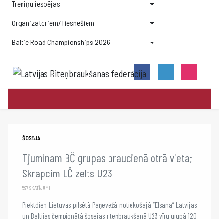
Treniņu iespējas
Organizatoriem/Tiesnešiem
Baltic Road Championships 2026
ŠOSEJA
Tjuminam BČ grupas braucienā otrā vieta;
Skrapcim LČ zelts U23
597 SKATĪJUMI
Piektdien Lietuvas pilsētā Paņevežā notiekošajā “Elsana” Latvijas
un Baltijas čempionātā šosejas riteņbraukšanā U23 vīru grupā 120