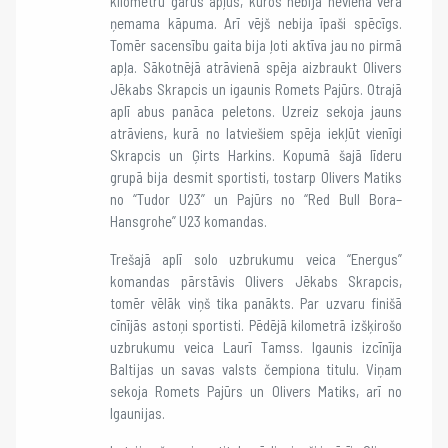
kilometru garus apļus, kuros nebija neviena vērā
ņemama kāpuma. Arī vējš nebija īpaši spēcīgs.
Tomēr sacensību gaita bija ļoti aktīva jau no pirmā
apļa. Sākotnējā atrāvienā spēja aizbraukt Olivers
Jēkabs Skrapcis un igaunis Romets Pajūrs. Otrajā
aplī abus panāca peletons. Uzreiz sekoja jauns
atrāviens, kurā no latviešiem spēja iekļūt vienīgi
Skrapcis un Ģirts Harkins. Kopumā šajā līderu
grupā bija desmit sportisti, tostarp Olivers Matiks
no “Tudor U23” un Pajūrs no “Red Bull Bora–
Hansgrohe” U23 komandas.
Trešajā aplī solo uzbrukumu veica “Energus”
komandas pārstāvis Olivers Jēkabs Skrapcis,
tomēr vēlāk viņš tika panākts. Par uzvaru finišā
cīnījās astoņi sportisti. Pēdējā kilometrā izšķirošo
uzbrukumu veica Laurī Tamss. Igaunis izcīnīja
Baltijas un savas valsts čempiona titulu. Viņam
sekoja Romets Pajūrs un Olivers Matiks, arī no
Igaunijas.