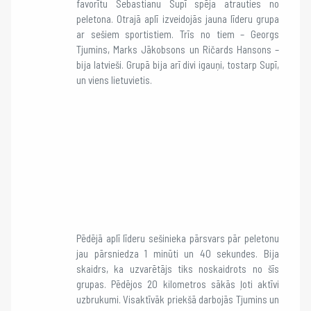
favorītu Sebastianu Supī spēja atrauties no
peletona. Otrajā aplī izveidojās jauna līderu grupa
ar sešiem sportistiem. Trīs no tiem – Georgs
Tjumins, Marks Jākobsons un Ričards Hansons –
bija latvieši. Grupā bija arī divi igauņi, tostarp Supī,
un viens lietuvietis.
Pēdējā aplī līderu sešinieka pārsvars pār peletonu
jau pārsniedza 1 minūti un 40 sekundes. Bija
skaidrs, ka uzvarētājs tiks noskaidrots no šīs
grupas. Pēdējos 20 kilometros sākās ļoti aktīvi
uzbrukumi. Visaktīvāk priekšā darbojās Tjumins un