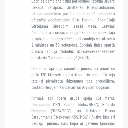
Latvijas čempiona titulu pārliecinoši izcīnīja Olivers
Jēkabs Skrapcis. Smiltenes Riteņbraukšanas
skolas audzēknis par 1 minūti un 24 sekundēm
pārspēja vicečempionu Ģirtu Harkinu. Absolūtajā
vērtējumā Skrapcim sestā vieta. Latvijas
čempionāta bronzas medaļa tika sadalīta sekotāju
grupā, kas līderiem pēdējā aplī zaudēja vairāk nekā
2 minūtes un 30 sekundes. Spraigā finiša spurtā
bronzu izcīnīja “Dobeles dzirnavnieks/FeelFree”
pārstāvis Markuss Lagzdiņš (+3:30).
Dienas otrajā daļā sacentās juniori, arī veicot šo
pašu 120 kilometru garo trasi trīs apļos. Tā bija
izteikti piemērota līdzenuma tipa braucējiem,
tostarp Helvijam Kanceram un Arvīdam Loginam.
Pirmajā aplī līderu grupā spēja būt Marks
Jākobsons (“NN Sporta klubs/RRS”), Ričards
Hansons (“RRS/MSĢ”) un Kristers Bruno
Štrauhmanis (“Ķekavas NSS/MSĢ”). Aktīvs bija arī
Georgs Tjumins, kurš kopā ar galveno Igaunijas