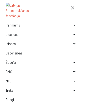
×
Par mums
Licences
Izlases
Sacensības
Šoseja
BMX
MTB
Treks
Rangi