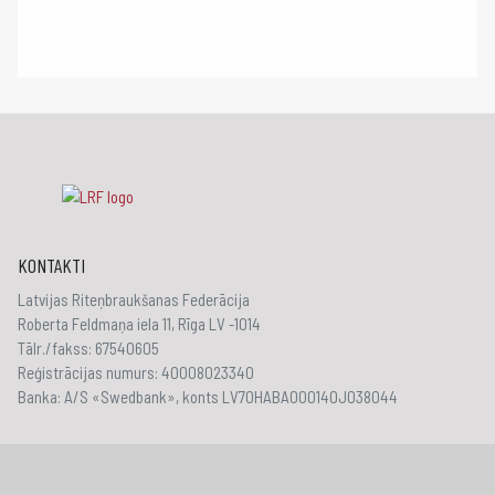
KONTAKTI
Latvijas Riteņbraukšanas Federācija
Roberta Feldmaņa iela 11, Rīga LV -1014
Tālr./fakss: 67540605
Reģistrācijas numurs: 40008023340
Banka: A/S «Swedbank», konts LV70HABA000140J038044