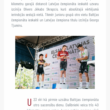
kilometru garajā distancē Latvijas čempionāta ieskaitē uzvaru
izcīnīja Olivers Jēkabs Skrapcis, kurš absolūtajā vērtējumā
ierindojās sestajā vietā. Tikmēr junioru grupā otro vietu Baltijas
čempionāta ieskaitē un Latvijas čempiona titulu izcīnīja Georgs
Tjumins.
U
23 vīri kā pirmie uzsāka Baltijas čempionāta
otro sacensību dienu. Dalībnieki veica trīs 40