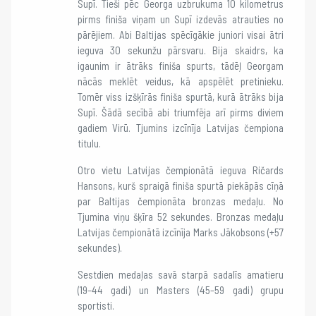
Supī. Tieši pēc Georga uzbrukuma 10 kilometrus
pirms finiša viņam un Supī izdevās atrauties no
pārējiem. Abi Baltijas spēcīgākie juniori visai ātri
ieguva 30 sekunžu pārsvaru. Bija skaidrs, ka
igaunim ir ātrāks finiša spurts, tādēļ Georgam
nācās meklēt veidus, kā apspēlēt pretinieku.
Tomēr viss izšķīrās finiša spurtā, kurā ātrāks bija
Supī. Šādā secībā abi triumfēja arī pirms diviem
gadiem Virū. Tjumins izcīnīja Latvijas čempiona
titulu.
Otro vietu Latvijas čempionātā ieguva Ričards
Hansons, kurš spraigā finiša spurtā piekāpās cīņā
par Baltijas čempionāta bronzas medaļu. No
Tjumina viņu šķīra 52 sekundes. Bronzas medaļu
Latvijas čempionātā izcīnīja Marks Jākobsons (+57
sekundes).
Sestdien medaļas savā starpā sadalīs amatieru
(19–44 gadi) un Masters (45–59 gadi) grupu
sportisti.