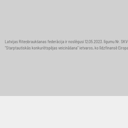
Latvijas Riteņbraukšanas federācija ir noslēgusi 12.05.2023. līgumu Nr. S
“Starptautiskās konkurētspējas veicināšana” ietvaros, ko līdzfinansē Eirop