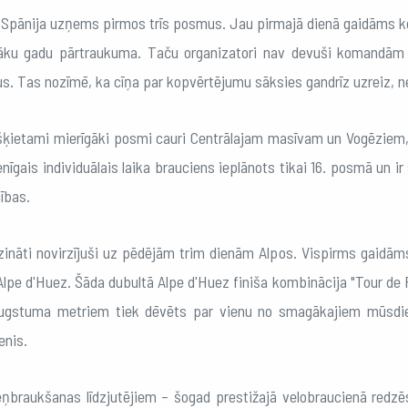
Spānija uzņems pirmos trīs posmus. Jau pirmajā dienā gaidāms kom
rāku gadu pārtraukuma. Taču organizatori nav devuši komandām d
s. Tas nozīmē, ka cīņa par kopvērtējumu sāksies gandrīz uzreiz, nev
ķietami mierīgāki posmi cauri Centrālajam masīvam un Vogēziem, t
ienīgais individuālais laika brauciens ieplānots tikai 16. posmā un ir
ības.
ināti novirzījuši uz pēdējām trim dienām Alpos. Vispirms gaidāms
Alpe d'Huez. Šāda dubultā Alpe d'Huez finiša kombinācija "Tour de 
gstuma metriem tiek dēvēts par vienu no smagākajiem mūsdienu
enis.
teņbraukšanas līdzjutējiem – šogad prestižajā velobraucienā redz