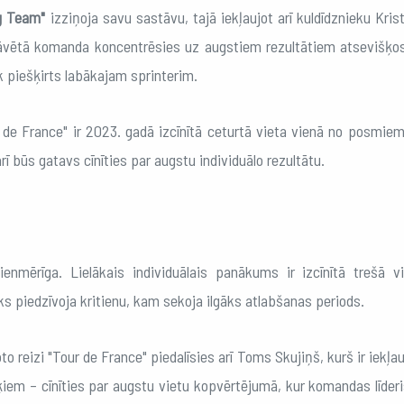
g Team"
izziņoja savu sastāvu, tajā iekļaujot arī kuldīdznieku Kri
tāvētā komanda koncentrēsies uz augstiem rezultātiem atsevišķos 
ek piešķirts labākajam sprinterim.
r de France" ir 2023. gadā izcīnītā ceturtā vieta vienā no posmie
ī būs gatavs cīnīties par augstu individuālo rezultātu.
enmērīga. Lielākais individuālais panākums ir izcīnītā trešā vi
s piedzīvoja kritienu, kam sekoja ilgāks atlabšanas periods.
o reizi "Tour de France" piedalīsies arī Toms Skujiņš, kurš ir iekļa
ķiem – cīnīties par augstu vietu kopvērtējumā, kur komandas līderi