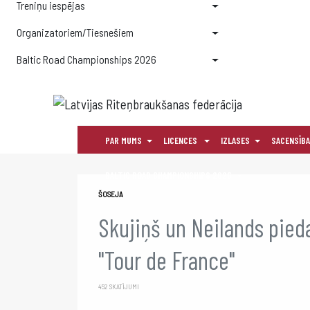
Treniņu iespējas
Organizatoriem/Tiesnešiem
Baltic Road Championships 2026
PAR MUMS
LICENCES
IZLASES
SACENSĪB
BALTIC ROAD CHAMPIONSHIPS 2026
ŠOSEJA
Skujiņš un Neilands pied
"Tour de France"
452 SKATĪJUMI