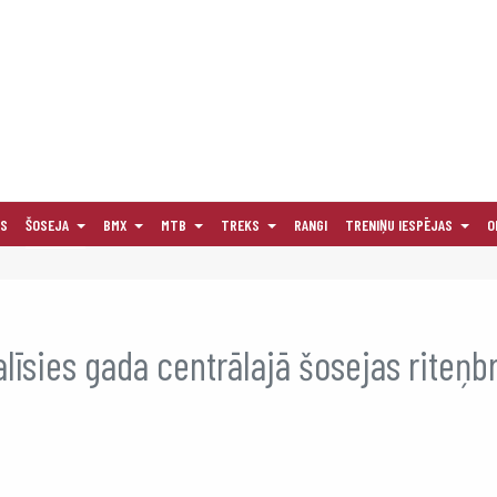
AS
ŠOSEJA
BMX
MTB
TREKS
RANGI
TRENIŅU IESPĒJAS
O
alīsies gada centrālajā šosejas riteņ