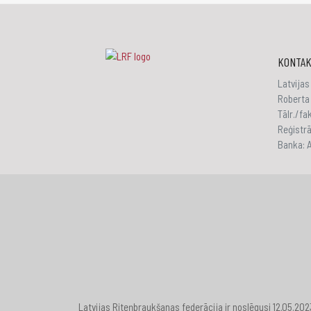
KONTAK
Latvijas
Roberta 
Tālr./f
Reģistr
Banka:
Latvijas Riteņbraukšanas federācija ir noslēgusi 12.05.20