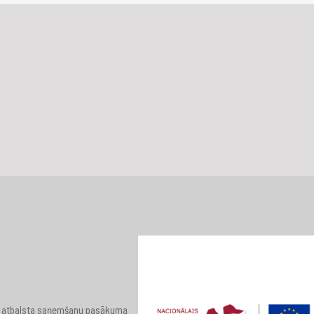
 par atbalsta saņemšanu pasākuma