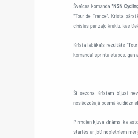
Šveices komanda
"NSN Cyclin
"Tour de France". Krista pārs
cīnīsies par zaļo kreklu, kas ti
Krista labākais rezultāts "Tou
komandai sprinta etapos, gan ar
Šī sezona Kristam bijusi nevi
noslēdzošajā posmā kuldīdzniek
Pirmdien kļuva zināms, ka astot
startēs ar ļoti nopietniem mēr