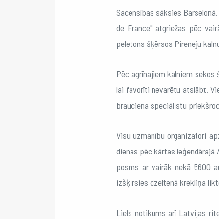
Sacensības sāksies Barselonā. 
de France" atgriežas pēc vai
peletons šķērsos Pireneju kalnu
Pēc agrīnajiem kalniem sekos š
lai favorīti nevarētu atslābt. V
brauciena speciālistu priekšroc
Visu uzmanību organizatori apz
dienas pēc kārtas leģendārajā 
posms ar vairāk nekā 5600 au
izšķirsies dzeltenā krekliņa likt
Liels notikums arī Latvijas ri