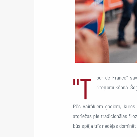
"T
our de France" sav
riteņbraukšanā. Šoga
Pēc vairākiem gadiem, kuros 
atgriežas pie tradicionālas filo
būs spēja trīs nedēļas dominē