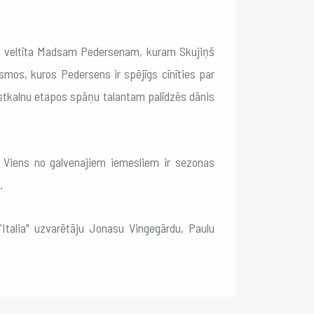
ks veltīta Madsam Pedersenam, kuram Skujiņš
smos, kuros Pedersens ir spējīgs cīnīties par
tkalnu etapos spāņu talantam palīdzēs dānis
. Viens no galvenajiem iemesliem ir sezonas
.
talia" uzvarētāju Jonasu Vingegārdu, Paulu