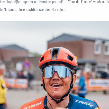
kajiem ikgadējiem sporta notikumiem pasaulē – "Tour de France" velobraucie
stu Neilandu. Tūre sestdien sāksies Barselonā.