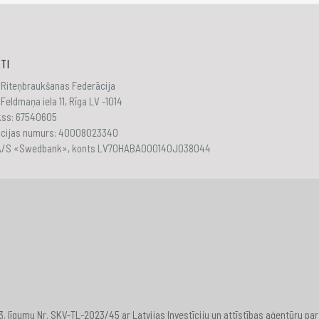
TI
 Riteņbraukšanas Federācija
Feldmaņa iela 11, Rīga LV -1014
akss: 67540605
ācijas numurs: 40008023340
 A/S «Swedbank», konts LV70HABA000140J038044
23. līgumu Nr. SKV-TL-2023/45 ar Latvijas Investīciju un attīstības aģentūru