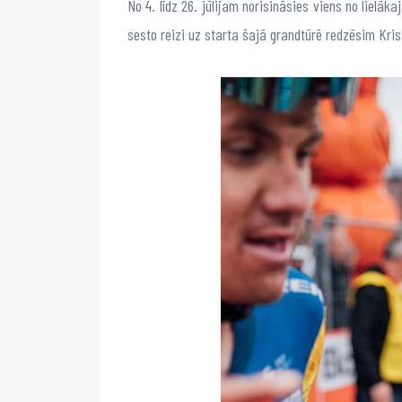
No 4. līdz 26. jūlijam norisināsies viens no lielā
sesto reizi uz starta šajā grandtūrē redzēsim Kri