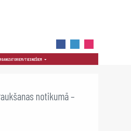
RGANIZATORIEM/TIESNEŠIEM
braukšanas notikumā –