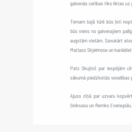
galvenās cerības tiks liktas 
Tomam šajā tūrē būs ļoti nopi
būs viens no galvenajiem palīg
augstām vietām. Savukārt atse
Matiass Skjelmose un kanādieti
Pats Skujiņš par iespējām cīn
sākumā piedzīvotās veselības p
Ajuso cīņā par uzvaru kopvēr
Seiksasu un Remko Evenepūlu.