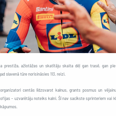
a prestiža, ažiotāžas un skatītāju skaita dēļ gan trasē, gan pi
d slavenā tūre norisināsies 113. reizi.
organizatori centās līdzsvarot kalnus, grants posmus un vējai
zofijas – uzvarētāju noteiks kalni. Šī nav sacīkste sprinteriem vai k
t kāpumos.