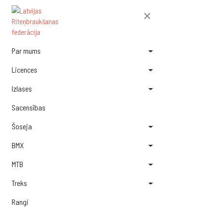
×
Par mums
Licences
Izlases
Sacensības
Šoseja
BMX
MTB
Treks
Rangi