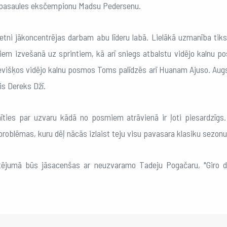
uz pasaules eksčempionu Madsu Pedersenu.
etni jākoncentrējas darbam abu līderu labā. Lielākā uzmanība ti
iem izvešanā uz sprintiem, kā arī sniegs atbalstu vidējo kalnu po
višķos vidējo kalnu posmos Toms palīdzēs arī Huanam Ajuso. Augs
s Dereks Džī.
īties par uzvaru kādā no posmiem atrāvienā ir ļoti piesardzīgs
roblēmas, kuru dēļ nācās izlaist teju visu pavasara klasiku sezonu
tējumā būs jāsacenšas ar neuzvaramo Tadeju Pogačaru, "Giro d'I