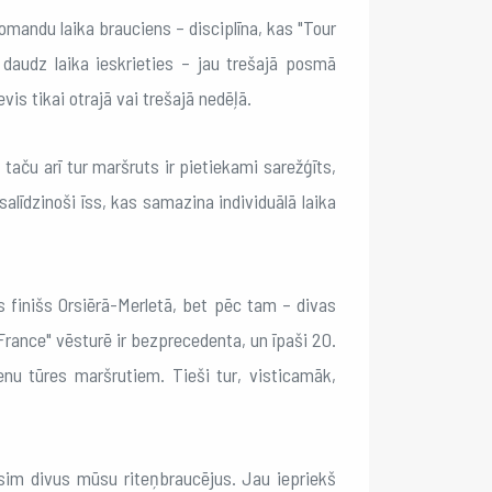
andu laika brauciens – disciplīna, kas "Tour
audz laika ieskrieties – jau trešajā posmā
is tikai otrajā vai trešajā nedēļā.
aču arī tur maršruts ir pietiekami sarežģīts,
 salīdzinoši īss, kas samazina individuālā laika
 finišs Orsiērā-Merletā, bet pēc tam – divas
France" vēsturē ir bezprecedenta, un īpaši 20.
 tūres maršrutiem. Tieši tur, visticamāk,
ēsim divus mūsu riteņbraucējus. Jau iepriekš