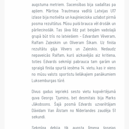
augstuma metriem. Sacensības bija sadalītas pa
apļiem. Mārtiņa Trautmaņa vadītā Latvijas U17
izlase bija motivēta un kaujinieciska uzlabot pirmā
posma rezultātus. Mūsu puiši brauca vēl drošāk un
pārliecinošāk. Tas ļāva līdz pat beigām vadošajā
grupā būt trīs no latviešiem – Edvardam Vēveram,
Ralfam Zaļeskim un Oliveram Šikam. Uz finiša
rezultātu gāja Vēvers un Zaļeskis. Nedaudz
nepaveicās Ralfam, kurš aizkavējās aiz kritiena,
toties Edvards sekmīgi pabrauca tam garām un
spraigā finiša spurtā ieņēma 14. vietu, kas ir viens
no mūsu valsts sportistu lielākajiem panākumiem
Luksemburgas tūrē.
Divus gadus iepriekš sesto vietu kopvērtējumā
guva Georgs Tjumins, bet desmitais bija Marks
Jākobsons. Šajā posmā Edvards uzvarētājam
Dāvidam Van Ālstam no Nīderlandes zaudēja 51
sekundi.
Sekmīga debija tik augsta līmeņa šosejas