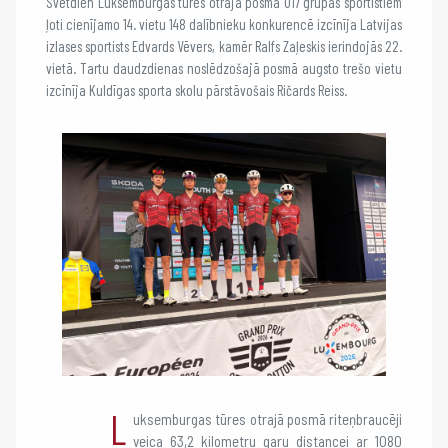
Svētdien Luksemburgas tūres otrajā posmā U17 grupas sportistiem
ļoti cienījamo 14. vietu 148 dalībnieku konkurencē izcīnīja Latvijas
izlases sportists Edvards Vēvers, kamēr Ralfs Zaļeskis ierindojās 22.
vietā. Tartu daudzdienas noslēdzošajā posmā augsto trešo vietu
izcīnīja Kuldīgas sporta skolu pārstāvošais Ričards Reiss.
L
uksemburgas tūres otrajā posmā riteņbraucēji
veica 63,2 kilometru garu distancei ar 1080