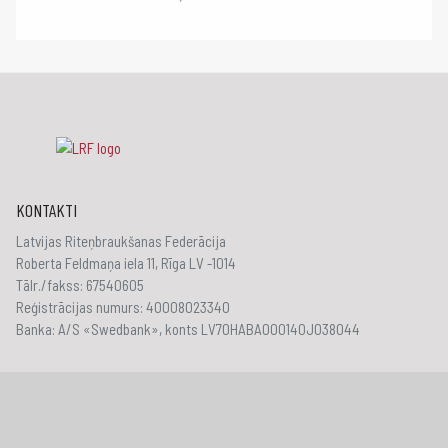
KONTAKTI
Latvijas Riteņbraukšanas Federācija
Roberta Feldmaņa iela 11, Rīga LV -1014
Tālr./fakss: 67540605
Reģistrācijas numurs: 40008023340
Banka: A/S «Swedbank», konts LV70HABA000140J038044