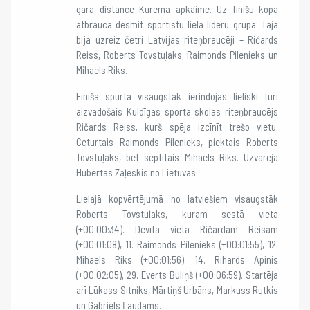
gara distance Kūremā apkaimē. Uz finišu kopā
atbrauca desmit sportistu liela līderu grupa. Tajā
bija uzreiz četri Latvijas riteņbraucēji – Ričards
Reiss, Roberts Tovstuļaks, Raimonds Pilenieks un
Mihaels Riks.
Finiša spurtā visaugstāk ierindojās lieliski tūri
aizvadošais Kuldīgas sporta skolas riteņbraucējs
Ričards Reiss, kurš spēja izcīnīt trešo vietu.
Ceturtais Raimonds Pilenieks, piektais Roberts
Tovstuļaks, bet septītais Mihaels Riks. Uzvarēja
Hubertas Zaļeskis no Lietuvas.
Lielajā kopvērtējumā no latviešiem visaugstāk
Roberts Tovstuļaks, kuram sestā vieta
(+00:00:34). Devītā vieta Ričardam Reisam
(+00:01:08), 11. Raimonds Pilenieks (+00:01:55), 12.
Mihaels Riks (+00:01:56), 14. Rihards Apinis
(+00:02:05), 29. Everts Buliņš (+00:06:59). Startēja
arī Lūkass Sitņiks, Mārtiņš Urbāns, Markuss Rutkis
un Gabriels Ļaudams.