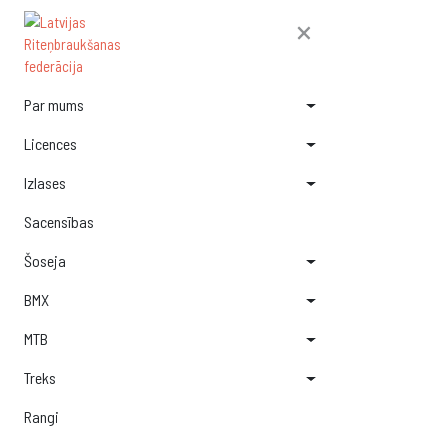
×
Par mums
Licences
Izlases
Sacensības
Šoseja
BMX
MTB
Treks
Rangi