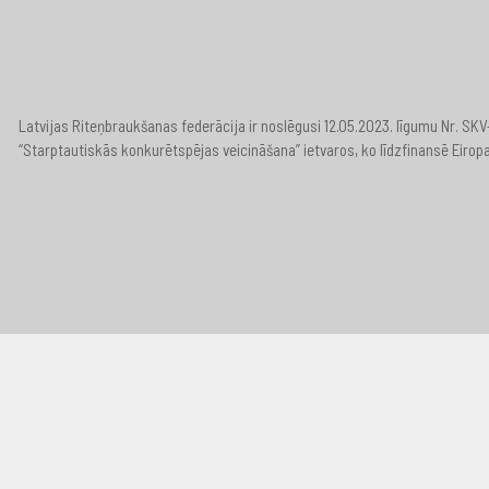
Latvijas Riteņbraukšanas federācija ir noslēgusi 12.05.2023. līgumu Nr. S
“Starptautiskās konkurētspējas veicināšana” ietvaros, ko līdzfinansē Eirop