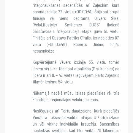
riteņbraukšanas sacensībās arī Zaļeskim, kurš
posmā izcīnīja 22. vietu (+00:00:51). Šajā pat grupā
finišēja vēl viens debitants Olivers Šika.
“VeloLifestyle/ Smiltenes BJSS” ikdienā
pārstāvošais riteņbraucējs etapā guva 51. vietu.
Finišēja arī Gustavs Patriks Cīrulis, ierindojoties 87.
vietā (+00:03:46). Roberts Judins finišu
nesasniedza.
Kopvērtējumā Vēvers izcīnīja 33. vietu, tomēr
jāņem vērā, ka tāda pat atpalicība (11 sekundes) no
līdera ir arī 11. – 47. vietas ieguvējiem. Ralfs Zaļeskis
tikmēr ieņēma 54. vietu.
Nākamajā nedēļā mūsu izlase piedalīsies vēl trīs
Flandrijas reģionālajos velobraucienos.
Noslēgusies arī Tartu daudzdiena, kurā piedalījās
Viestura Lukševica vadītā Latvijas U17 otrā izlase
un vēl virkne individuālo braucēju. Sacensības
noslēdzās svētdien, kad tika veikta 70 kilometru