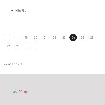
Hits
760
19
20
21
22
23
24
25
26
27
28
24 lapa no 294