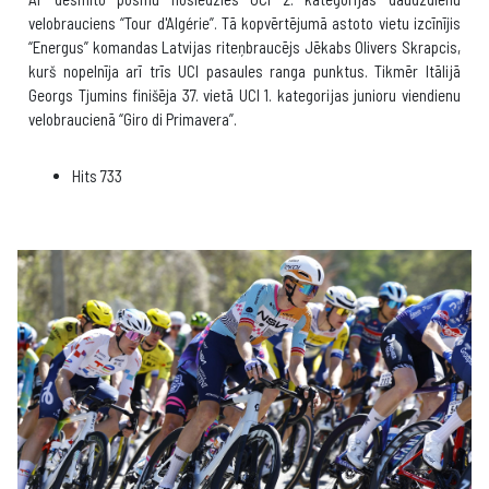
velobrauciens “Tour d'Algérie”. Tā kopvērtējumā astoto vietu izcīnījis
“Energus” komandas Latvijas riteņbraucējs Jēkabs Olivers Skrapcis,
kurš nopelnīja arī trīs UCI pasaules ranga punktus. Tikmēr Itālijā
Georgs Tjumins finišēja 37. vietā UCI 1. kategorijas junioru viendienu
velobraucienā “Giro di Primavera”.
Hits
733