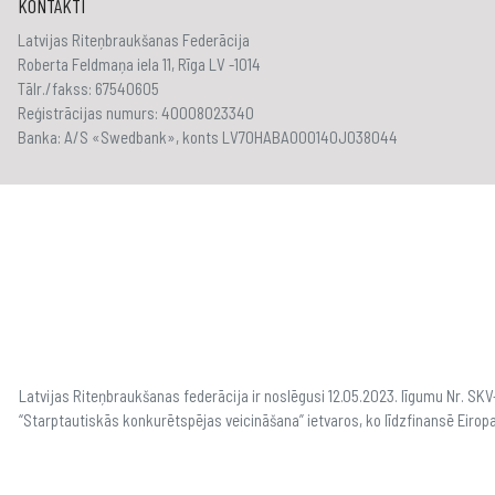
KONTAKTI
Latvijas Riteņbraukšanas Federācija
Roberta Feldmaņa iela 11, Rīga LV -1014
Tālr./fakss: 67540605
Reģistrācijas numurs: 40008023340
Banka: A/S «Swedbank», konts LV70HABA000140J038044
Latvijas Riteņbraukšanas federācija ir noslēgusi 12.05.2023. līgumu Nr. S
“Starptautiskās konkurētspējas veicināšana” ietvaros, ko līdzfinansē Eirop