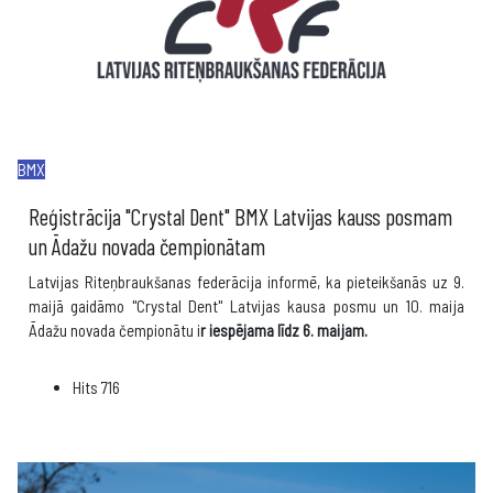
BMX
Reģistrācija "Crystal Dent" BMX Latvijas kauss posmam
un Ādažu novada čempionātam
Latvijas Riteņbraukšanas federācija informē, ka pieteikšanās uz 9.
maijā gaidāmo "Crystal Dent" Latvijas kausa posmu un 10. maija
Ādažu novada čempionātu i
r iespējama līdz 6. maijam.
Hits
716