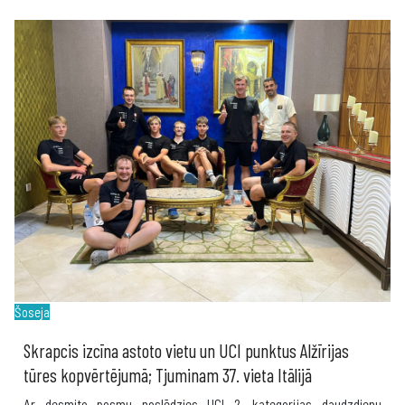
Šoseja
Skrapcis izcīna astoto vietu un UCI punktus Alžīrijas
tūres kopvērtējumā; Tjuminam 37. vieta Itālijā
Ar desmito posmu noslēdzies UCI 2. kategorijas daudzdienu