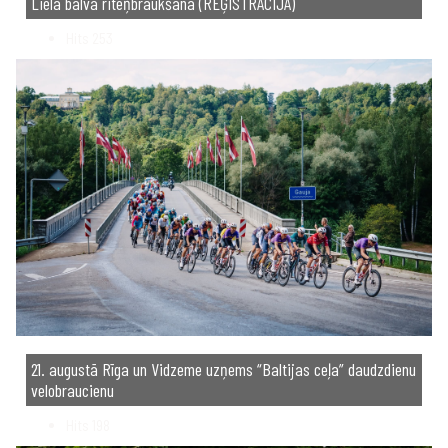
Lielā balva riteņbraukšanā (REĢISTRĀCIJA)
Hits
253
21. augustā Rīga un Vidzeme uzņems “Baltijas ceļa” daudzdienu
velobraucienu
Hits
198