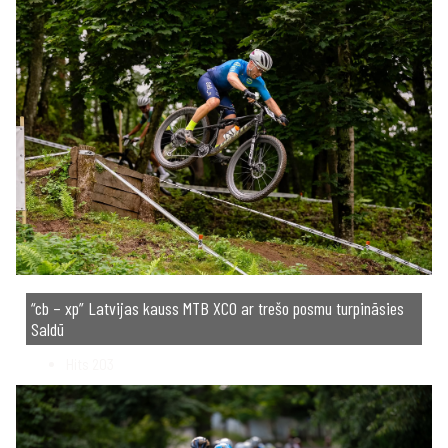
“cb – xp” Latvijas kauss MTB XCO ar trešo posmu turpināsies
Saldū
Hits
203