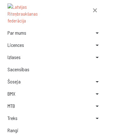
×
Par mums
Licences
Izlases
Sacensības
Šoseja
BMX
MTB
Treks
Rangi