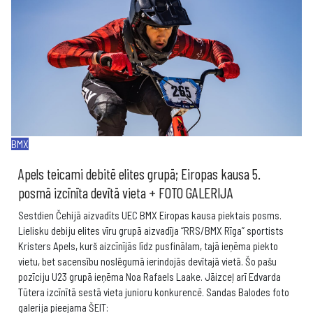
BMX
Apels teicami debitē elites grupā; Eiropas kausa 5.
posmā izcīnīta devītā vieta + FOTO GALERIJA
Sestdien Čehijā aizvadīts UEC BMX Eiropas kausa piektais posms.
Lielisku debiju elites vīru grupā aizvadīja “RRS/BMX Rīga” sportists
Kristers Apels, kurš aizcīnījās līdz pusfinālam, tajā ieņēma piekto
vietu, bet sacensību noslēgumā ierindojās devītajā vietā. Šo pašu
pozīciju U23 grupā ieņēma Noa Rafaels Laake. Jāizceļ arī Edvarda
Tūtera izcīnītā sestā vieta junioru konkurencē. Sandas Balodes foto
galerija pieejama ŠEIT: