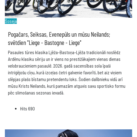
Šoseja
Pogačars, Seiksas, Evenepūls un mūsu Neilands;
svētdien "Liege - Bastogne - Liege"
Pasaules tūres klasika Ljēža–Bastoņa–Ljēža tradicionāli noslēdz
Ardēnu klasiku sēriju un ir viens no prestižākajiem vienas dienas
velobraucieniem pasaulē. 2026. gadā sacensības sola īpaši
intriģējošu cīņu, kurā izceļas četri galvenie favorīti, bet aiz viņiem
slēpjas plašs bīstamu pretendentu loks. Šodien dalībnieku vidū arī
mūsu Krists Neilands, kurš pamazām atguvis savu sportisko formu
pēc slimošanas sezonas ievadā.
Hits
690