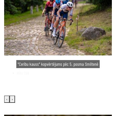
"Cerību kauss" kopvērtējums pēc 5. posma Smiltenē
Hits
298
‹
›