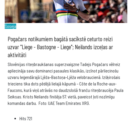
Šoseja
Pogačars notikumiem bagātā sacīkstē ceturto reizi
uzvar "Liege - Bastogne - Liege"; Neilands izceļas ar
aktivitāti
Slovēnijas riteņbraukšanas superzvaigzne Tadejs Pogačars vēlreiz
apliecināja savu dominanci pasaules klasikās, izcīnot pārliecinošu
uzvaru leģendārajā Ljēža–Bastoņa–Ljēža velobraucienā. Izšķirošais
trieciens tika dots pēdējā lielajā kāpumā – Côte de la Roche-aux-
Faucons, kurā viņš atrāvās no daudzslošā franču riteņbraucēja Paula
Seiksas. Krists Neilands finišēja 57. vietā, paveicot ļoti nozīmīgu
komandas darbu. Foto: UAE Team Emirates XRG.
Hits
721