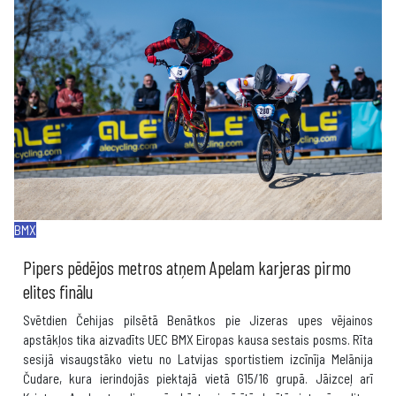
BMX
Pipers pēdējos metros atņem Apelam karjeras pirmo
elites finālu
Svētdien Čehijas pilsētā Benātkos pie Jizeras upes vējainos
apstākļos tika aizvadīts UEC BMX Eiropas kausa sestais posms. Rīta
sesijā visaugstāko vietu no Latvijas sportistiem izcīnīja Melānija
Čudare, kura ierindojās piektajā vietā G15/16 grupā. Jāizceļ arī