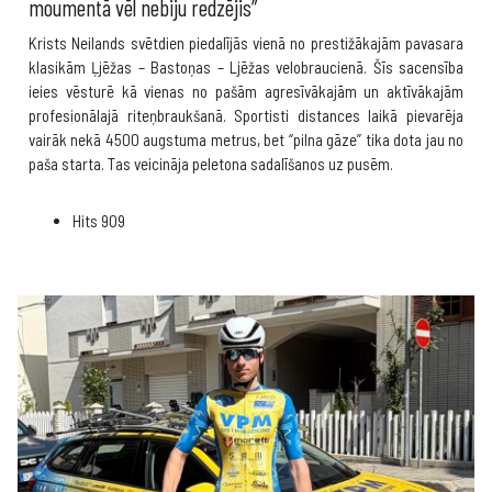
moumentā vēl nebiju redzējis”
Krists Neilands svētdien piedalījās vienā no prestižākajām pavasara
klasikām Ļjēžas – Bastoņas – Ljēžas velobraucienā. Šīs sacensība
ieies vēsturē kā vienas no pašām agresīvākajām un aktīvākajām
profesionālajā riteņbraukšanā. Sportisti distances laikā pievarēja
vairāk nekā 4500 augstuma metrus, bet “pilna gāze” tika dota jau no
paša starta. Tas veicināja peletona sadalīšanos uz pusēm.
Hits
909