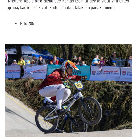
Kristera Apela otro dienu pēc kārtas izcīnītā devītā vieta vīru elites
grupā, kas ir lielisks atskaites punkts tālākiem panākumiem.
Hits
785