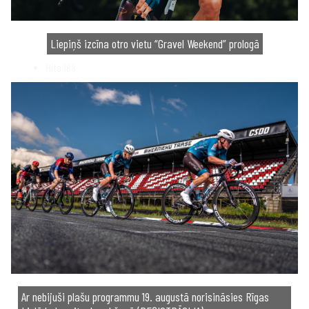
Liepiņš izcīna otro vietu “Gravel Weekend” prologā
Hits
188
Ar nebijuši plašu programmu 19. augustā norisināsies Rīgas