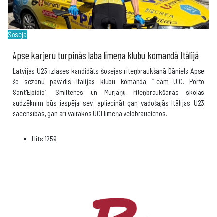
Šoseja
Apse karjeru turpinās laba līmeņa klubu komandā Itālijā
Latvijas U23 izlases kandidāts šosejas riteņbraukšanā Dāniels Apse
šo sezonu pavadīs Itālijas klubu komandā “Team U.C. Porto
Sant'Elpidio”. Smiltenes un Murjāņu riteņbraukšanas skolas
audzēknim būs iespēja sevi apliecināt gan vadošajās Itālijas U23
sacensībās, gan arī vairākos UCI līmeņa velobraucienos.
Hits
1259