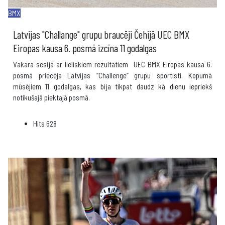
BMX
Latvijas "Challange" grupu braucēji Čehijā UEC BMX
Eiropas kausa 6. posmā izcīna 11 godalgas
Vakara sesijā ar lieliskiem rezultātiem UEC BMX Eiropas kausa 6.
posmā priecēja Latvijas “Challenge” grupu sportisti. Kopumā
mūsējiem 11 godalgas, kas bija tikpat daudz kā dienu iepriekš
notikušajā piektajā posmā.
Hits
628