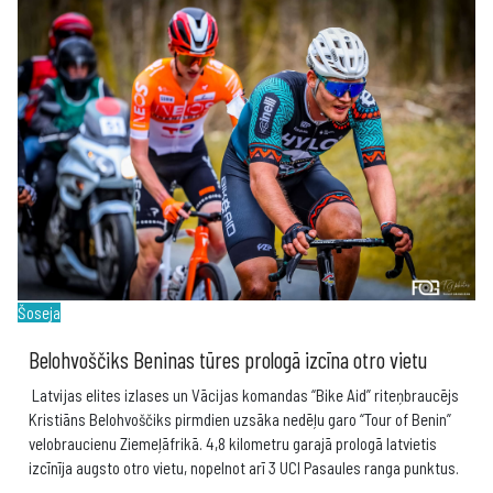
Šoseja
Belohvoščiks Beninas tūres prologā izcīna otro vietu
Latvijas elites izlases un Vācijas komandas “Bike Aid” riteņbraucējs
Kristiāns Belohvoščiks pirmdien uzsāka nedēļu garo “Tour of Benin”
velobraucienu Ziemeļāfrikā. 4,8 kilometru garajā prologā latvietis
izcīnīja augsto otro vietu, nopelnot arī 3 UCI Pasaules ranga punktus.