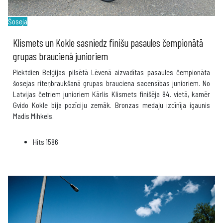
Šoseja
Klismets un Kokle sasniedz finišu pasaules čempionātā
grupas braucienā junioriem
Piektdien Beļģijas pilsētā Lēvenā aizvadītas pasaules čempionāta
šosejas riteņbraukšanā grupas brauciena sacensības junioriem. No
Latvijas četriem junioriem Kārlis Klismets finišēja 84. vietā, kamēr
Gvido Kokle bija pozīciju zemāk. Bronzas medaļu izcīnīja igaunis
Madis Mihkels.
Hits
1586