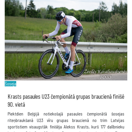
Šoseja
Krasts pasaules U23 čempionātā grupas braucienā finišē
90. vietā
Piektdien Beļģijā notiekošajā pasaules čempionātā šosejas
riteņbraukšanā U23 vīru grupas braucienā no trim Latvijas
sportistiem visaugstāk finišēja Alekss Krasts, kurš 177 dalībnieku