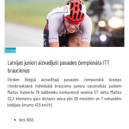
Šoseja
Latvijas juniori aizvadījuši pasaules čempionāta ITT
braucienus
Otrdien Beļģijā aizvadītajā pasaules čempionātā šosejas
riteņbraukšanā individuālā brauciena junioru sacensībās puišiem
Matīss Kaļveršs 79 dalībnieku konkurencē ieņēma 57. vietu. Matīss
22,3 kilometru garo distanci veica pēc 28 minūtēm un 7 sekundēm
(vidējais ātrums 47,5 km/h).
Hits
1655