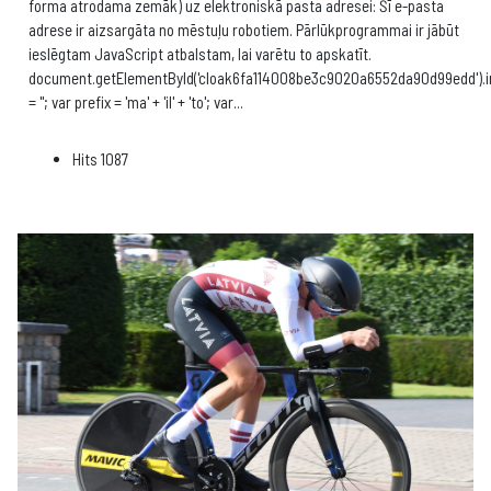
forma atrodama zemāk) uz elektroniskā pasta adresei: Šī e-pasta
adrese ir aizsargāta no mēstuļu robotiem. Pārlūkprogrammai ir jābūt
ieslēgtam JavaScript atbalstam, lai varētu to apskatīt.
document.getElementById('cloak6fa114008be3c9020a6552da90d99edd').
= ''; var prefix = 'ma' + 'il' + 'to'; var
...
Hits
1087