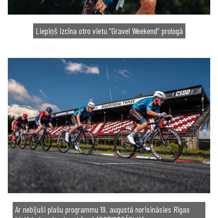
Liepiņš izcīna otro vietu “Gravel Weekend” prologā
Hits
497
Ar nebijuši plašu programmu 19. augustā norisināsies Rīgas