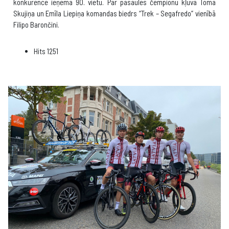
konkurencē ieņēma 90. vietu. Par pasaules čempionu kļuva Toma
Skujiņa un Emīla Liepiņa komandas biedrs “Trek – Segafredo” vienībā
Filipo Barončini.
Hits
1251