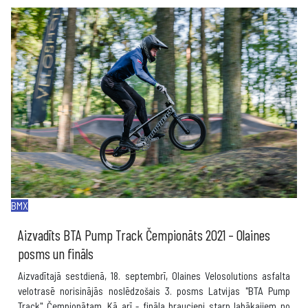
BMX
Aizvadīts BTA Pump Track Čempionāts 2021 – Olaines
posms un fināls
Aizvadītajā sestdienā, 18. septembrī, Olaines Velosolutions asfalta
velotrasē norisinājās noslēdzošais 3. posms Latvijas "BTA Pump
Track" Čempionātam. Kā arī - fināla braucieni starp labākajiem no