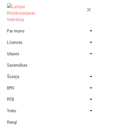
×
Par mums
Licences
Izlases
Sacensības
Šoseja
BMX
MTB
Treks
Rangi