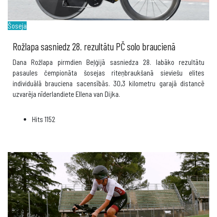
Šoseja
Rožlapa sasniedz 28. rezultātu PČ solo braucienā
Dana Rožlapa pirmdien Beļģijā sasniedza 28. labāko rezultātu
pasaules čempionāta šosejas riteņbraukšanā sieviešu elites
individuālā brauciena sacensībās. 30,3 kilometru garajā distancē
uzvarēja nīderlandiete Ellena van Dijka.
Hits
1152