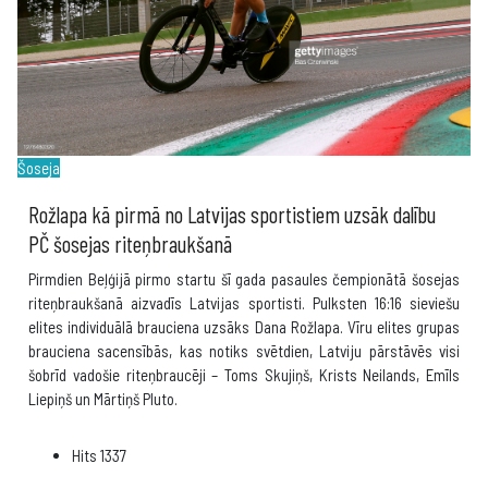
Šoseja
Rožlapa kā pirmā no Latvijas sportistiem uzsāk dalību
PČ šosejas riteņbraukšanā
Pirmdien Beļģijā pirmo startu šī gada pasaules čempionātā šosejas
riteņbraukšanā aizvadīs Latvijas sportisti. Pulksten 16:16 sieviešu
elites individuālā brauciena uzsāks Dana Rožlapa. Vīru elites grupas
brauciena sacensībās, kas notiks svētdien, Latviju pārstāvēs visi
šobrīd vadošie riteņbraucēji – Toms Skujiņš, Krists Neilands, Emīls
Liepiņš un Mārtiņš Pluto.
Hits
1337