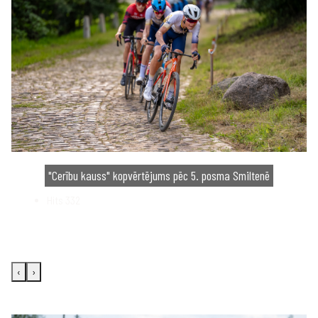
"Cerību kauss" kopvērtējums pēc 5. posma Smiltenē
Hits
332
‹
›