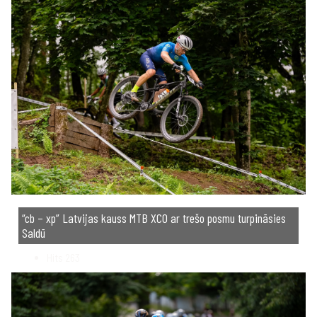
“cb – xp” Latvijas kauss MTB XCO ar trešo posmu turpināsies
Saldū
Hits
263