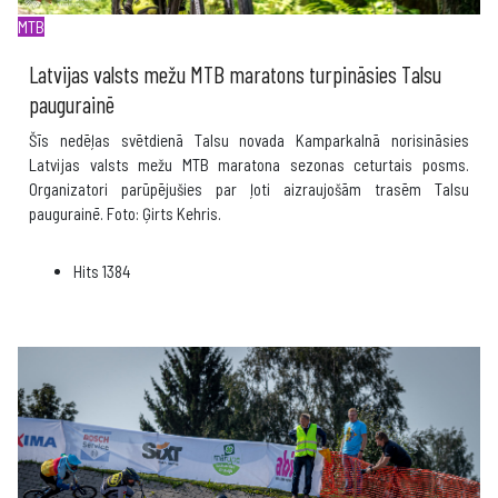
MTB
Latvijas valsts mežu MTB maratons turpināsies Talsu
paugurainē
Šīs nedēļas svētdienā Talsu novada Kamparkalnā norisināsies
Latvijas valsts mežu MTB maratona sezonas ceturtais posms.
Organizatori parūpējušies par ļoti aizraujošām trasēm Talsu
paugurainē. Foto: Ģirts Kehris.
Hits
1384