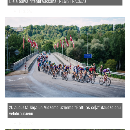
Lielā balva riteņbraukšanā (REĢISTRĀCIJA)
Hits
347
21. augustā Rīga un Vidzeme uzņems “Baltijas ceļa” daudzdienu
velobraucienu
Hits
228