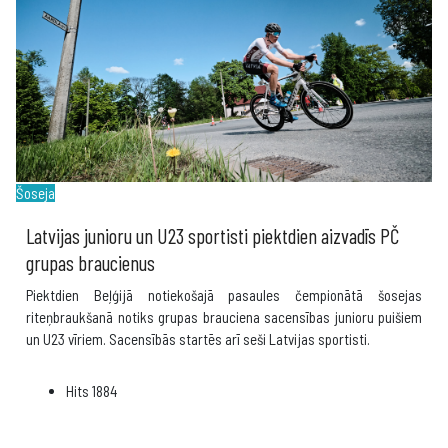
Šoseja
Latvijas junioru un U23 sportisti piektdien aizvadīs PČ
grupas braucienus
Piektdien Beļģijā notiekošajā pasaules čempionātā šosejas
riteņbraukšanā notiks grupas brauciena sacensības junioru puišiem
un U23 vīriem. Sacensībās startēs arī seši Latvijas sportisti.
Hits
1884