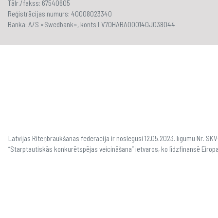
Tālr./fakss: 67540605
Reģistrācijas numurs: 40008023340
Banka: A/S «Swedbank», konts LV70HABA000140J038044
Latvijas Riteņbraukšanas federācija ir noslēgusi 12.05.2023. līgumu Nr. S
“Starptautiskās konkurētspējas veicināšana” ietvaros, ko līdzfinansē Eirop