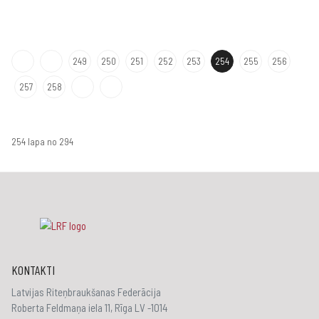
249
250
251
252
253
254
255
256
257
258
254 lapa no 294
KONTAKTI
Latvijas Riteņbraukšanas Federācija
Roberta Feldmaņa iela 11, Rīga LV -1014