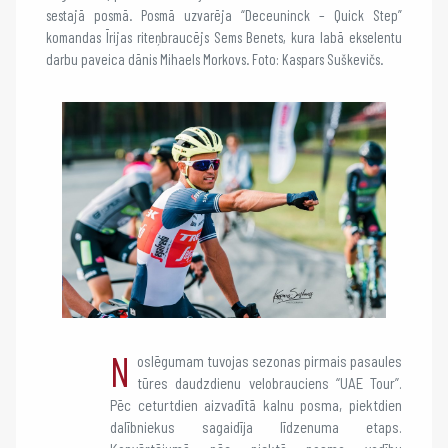
sestajā posmā. Posmā uzvarēja “Deceuninck – Quick Step”
komandas Īrijas riteņbraucējs Sems Benets, kura labā ekselentu
darbu paveica dānis Mihaels Morkovs. Foto: Kaspars Suškevičs.
N
oslēgumam tuvojas sezonas pirmais pasaules
tūres daudzdienu velobrauciens “UAE Tour”.
Pēc ceturtdien aizvadītā kalnu posma, piektdien
dalībniekus sagaidīja līdzenuma etaps.