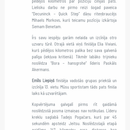
pēdējos kilometros par pozīciju cīnījās pats.
Lielisku darbu ne pirmo reizi šogad paveica
“Decuninck – Quick Step” dāņu riteņbraucējs
Mihaels Morkovs, kurš teicamu pozīciju izkārtoja
Semam Benetam.
Īrs savu iespēju garām nelaida un izcīnīja otro
uzvaru tūrē. Otrajā vietā viņš finišēja Elia Viviani,
kurš pēdējos kilometros palika bez sava galvenā
palīga (iekļuva kritienā). Tikmēr labāko trijnieku
noslēdza “Bora – hansgrohe” līderis Paskāls
Akermans.
Emīls Liepiņš
finišēja vadošās grupas priekšā un
izcīnīja 13. vietu. Mūsu sportistam tāds pats finiša
laiks kā uzvarētājam.
Kopvērtējuma galvgalī pirms rīt gaidāmā
noslēdzošā posma izmaiņas nav notikušas. Līderu
kreklu saglabā Tadejs Pogačars, kurš par 45
sekundēm apsteidz Jeitsu. Noslēdzošajā etapā
gaidāms 147 kilometru gara distance bez