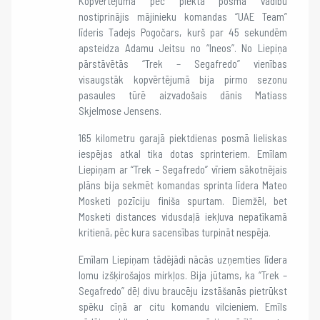
Kopvērtējumā pēc piektā posma vadību
nostiprinājis mājinieku komandas “UAE Team”
līderis Tadejs Pogočars, kurš par 45 sekundēm
apsteidza Adamu Jeitsu no “Ineos”. No Liepiņa
pārstāvētās “Trek – Segafredo” vienības
visaugstāk kopvērtējumā bija pirmo sezonu
pasaules tūrē aizvadošais dānis Matiass
Skjelmose Jensens.
165 kilometru garajā piektdienas posmā lieliskas
iespējas atkal tika dotas sprinteriem. Emīlam
Liepiņam ar “Trek – Segafredo” vīriem sākotnējais
plāns bija sekmēt komandas sprinta līdera Mateo
Mosketi pozīciju finiša spurtam. Diemžēl, bet
Mosketi distances vidusdaļā iekļuva nepatīkamā
kritienā, pēc kura sacensības turpināt nespēja.
Emīlam Liepiņam tādējādi nācās uzņemties līdera
lomu izšķirošajos mirkļos. Bija jūtams, ka “Trek –
Segafredo” dēļ divu braucēju izstāšanās pietrūkst
spēku cīņā ar citu komandu vilcieniem. Emīls