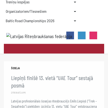
Treniņu iespējas
Organizatoriem/Tiesnešiem
Baltic Road Championships 2026
ŠOSEJA
Liepiņš finišē 13. vietā “UAE Tour” sestajā
posmā
2178 SKATĪJUMI
Latvijas profesionālais šosejas riteņbraucējs Emīls Liepiņš (“Trek –
Segafredo”) piektdien izcīnīja 13. vietu “UAE Tour” velobrauciena