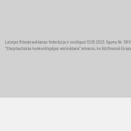
Latvijas Riteņbraukšanas federācija ir noslēgusi 12.05.2023. līgumu Nr. S
“Starptautiskās konkurētspējas veicināšana” ietvaros, ko līdzfinansē Eirop