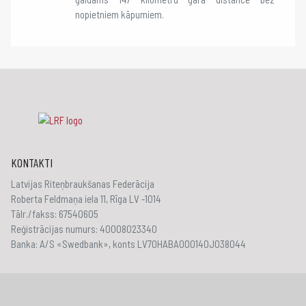
nopietniem kāpumiem.
KONTAKTI
Latvijas Riteņbraukšanas Federācija
Roberta Feldmaņa iela 11, Rīga LV -1014
Tālr./fakss: 67540605
Reģistrācijas numurs: 40008023340
Banka: A/S «Swedbank», konts LV70HABA000140J038044