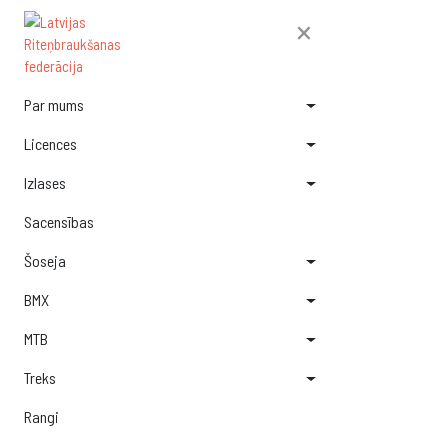
×
Par mums
Licences
Izlases
Sacensības
Šoseja
BMX
MTB
Treks
Rangi