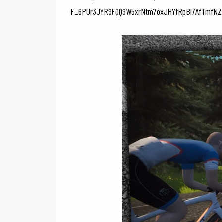
F_6PUr3JYR9FQQ9W5xrNtm7oxJHYfRpBl7AfTmfN