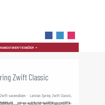
RGANIZATORIEM/TIESNEŠIEM
ring Zwift Classic
Zwift sacensībām - Latvian Spring Zwift Classic,
621d889af&__znl=en-eu&fbclid=IwAR0Kspszm0R7A-