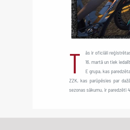
T
ās ir oficiāli reģistrē
16. martā un tiek ieda
E grupa, kas paredzēta 
ZZK, kas parūpēsies par dažā
sezonas sākumu, ir paredzēti 