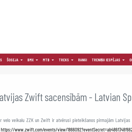
AS
ŠOSEJA
BMX
MTB
TREKS
RANGI
TRENIŅU IESPĒJAS
O
atvijas Zwift sacensībām - Latvian Sp
r velo veikalu ZZK un Zwift ir atvērusi pieteikšanos pirmajām Latvijas 
:
https://www.zwift.com/events/view/1866092?eventSecret=ab486f348f6