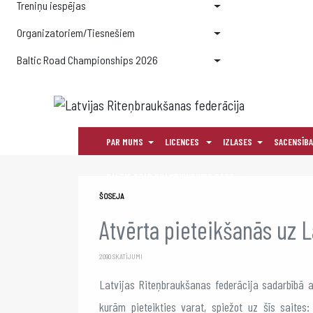
Treniņu iespējas
Organizatoriem/Tiesnešiem
Baltic Road Championships 2026
PAR MUMS
LICENCES
IZLASES
SACENSĪB
BALTIC ROAD CHAMPIONSHIPS 2026
ŠOSEJA
Atvērta pieteikšanās uz L
2090 SKATĪJUMI
Latvijas Riteņbraukšanas federācija sadarbībā a
kurām pieteikties varat, spiežot uz šīs saites