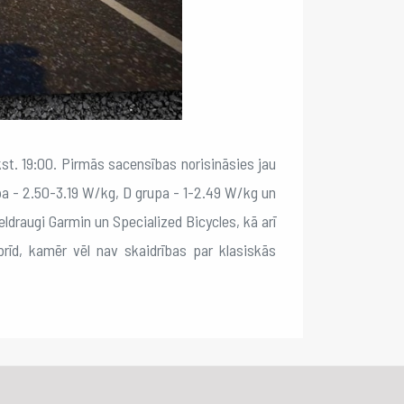
lkst. 19:00. Pirmās sacensības norisināsies jau
upa - 2.50-3.19 W/kg, D grupa - 1-2.49 W/kg un
ieldraugi Garmin un Specialized Bicycles, kā arī
īd, kamēr vēl nav skaidrības par klasiskās