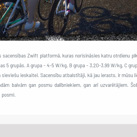
tas sacensības Zwift platformā, kuras norisināsies katru otrdienu p
lītas 5 grupās. A grupa - 4-5 W/kg, B grupa - 3.20-3.99 W/kg, C gr
sieviešu ieskaitei. Sacensību atbalstītāji, kā jau ierasts, ir mūsu l
dām balvām gan posmu dalībniekiem, gan arī uzvarētājiem. Šobr
4 posmi.