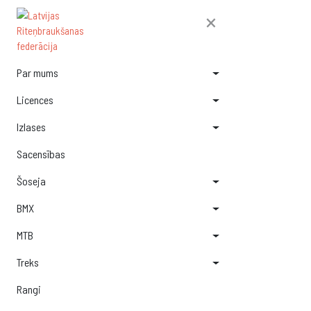
×
Par mums
Licences
Izlases
Sacensības
Šoseja
BMX
MTB
Treks
Rangi