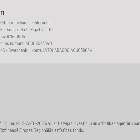
TI
 Riteņbraukšanas Federācija
Feldmaņa iela 11, Rīga LV -1014
akss: 67540605
ācijas numurs: 40008023340
 A/S «Swedbank», konts LV70HABA000140J038044
23. līgumu Nr. SKV-TL-2023/45 ar Latvijas Investīciju un attīstības aģentūru
īdzfinansē Eiropas Reģionālās attīstības fonds.